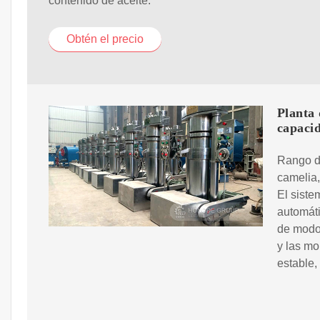
contenido de aceite.
Obtén el precio
Planta 
capaci
Rango de
camelia,
El siste
automát
de modo
y las mo
estable,