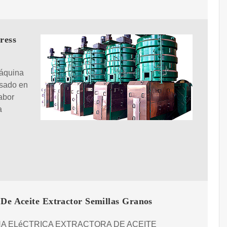
ress
máquina
nsado en
sabor
a
 De Aceite Extractor Semillas Granos
A ELéCTRICA EXTRACTORA DE ACEITE