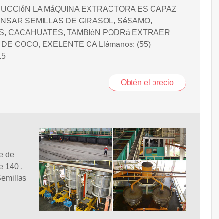
UCCIóN LA MáQUINA EXTRACTORA ES CAPAZ
NSAR SEMILLAS DE GIRASOL, SéSAMO,
, CACAHUATES, TAMBIéN PODRá EXTRAER
 DE COCO, EXELENTE CA Llámanos: (55)
15
Obtén el precio
e de
e 140 ,
Semillas