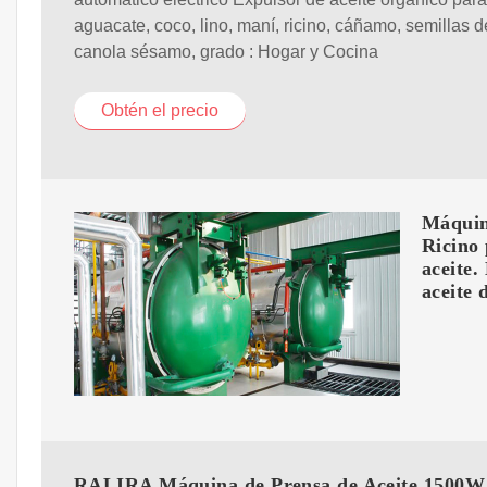
aguacate, coco, lino, maní, ricino, cáñamo, semillas de
canola sésamo, grado : Hogar y Cocina
Obtén el precio
Máquin
Ricino 
aceite.
aceite 
RALIRA Máquina de Prensa de Aceite 1500W