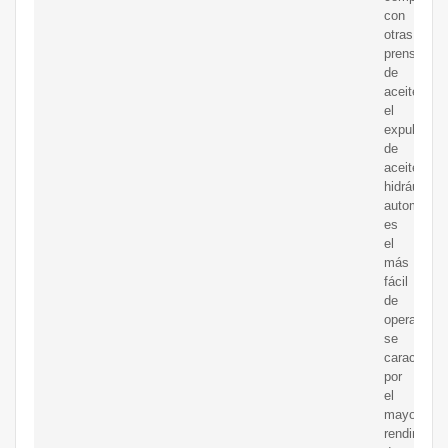
con
otras
prensas
de
aceite,
el
expulsor
de
aceite
hidráulico
automático
es
el
más
fácil
de
operar,
se
caracteriza
por
el
mayor
rendimient