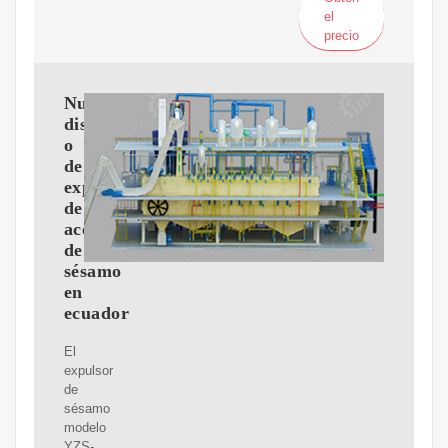
el
precio
Nuevo
dise?
o
de
expulsor
de
aceite
de
sésamo
en
ecuador
El
expulsor
de
sésamo
modelo
YZS-