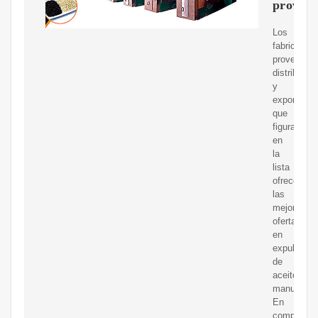
proveed
Los
fabricantes
proveedore
distribuido
y
exportador
que
figuran
en
la
lista
ofrecen
las
mejores
ofertas
en
expulsores
de
aceite
manuales.
En
comparaci