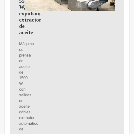
550
W,
expulsor,
extractor
de
aceite
Máquina
de
prensa
de
aceite
de
1500
W
con
salidas
de
aceite
dobles,
extractor
automático
de