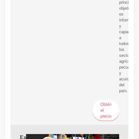
principal
objetivo
es
informar
y
capacitar
a
todos
los
sectores
agrícolas,
pecuarios
y
acuícolas
del
país.
Obtén
el
precio
Extracto