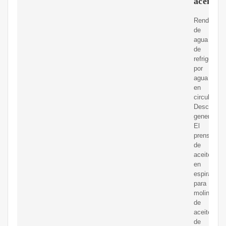
aceite
Rendimien
de
agua
de
refrigeraci
por
agua
en
circulació
Descripció
general
El
prensador
de
aceite
en
espiral
para
molino
de
aceite
de