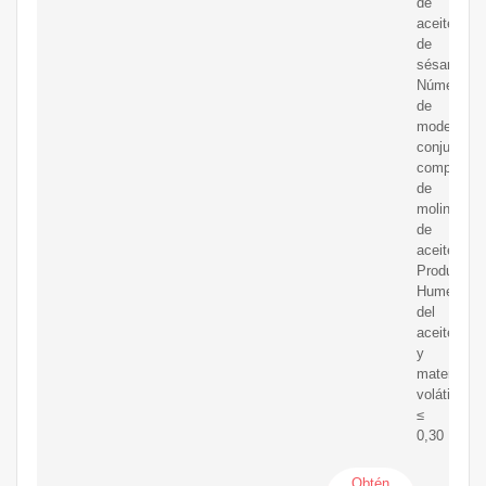
de
aceite
de
sésamo
Número
de
modelo:
conjunto
completo
de
molino
de
aceite
Producto
Humedad
del
aceitecrud
y
materia
volátil:
≤
0,30
Obtén