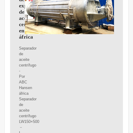
expulsor
de
aceite
centrífugo
en
áfrica
Separador
de
aceite
centrífugo
-
Por
ABC
Hansen
áfrica
Separador
de
aceite
centrífugo
LW150×500
－
L