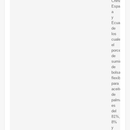
China,
Espa?
a
y
Ecuador,
de
los
cuales
el
porcentaje
de
suministro
de
bolsas
flexibles
para
aceite
de
palma
es
del
81%,
8%
y