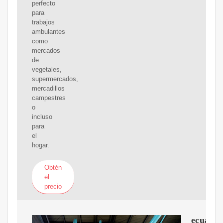
perfecto
para
trabajos
ambulantes
como
mercados
de
vegetales,
supermercados,
mercadillos
campestres
o
incluso
para
el
hogar.
Obtén
el
precio
ecuado