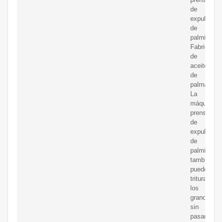
de
expulsor
de
palmiste
Fabricació
de
aceite
de
palma
La
máquina
prensadora
de
expulsor
de
palmiste
también
puede
triturar
los
granos
sin
pasar