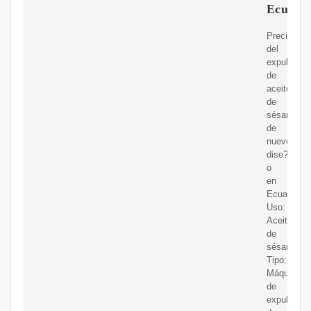
Ecuado
Precio
del
expulsor
de
aceite
de
sésamo
de
nuevo
dise?
o
en
Ecuador
Uso:
Aceite
de
sésamo
Tipo:
Máquina
de
expulsor