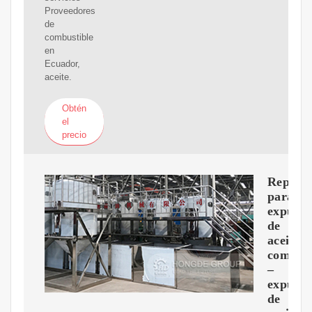
Proveedores
de
combustible
en
Ecuador,
aceite.
Obtén
el
precio
Repuest
para
expulso
de
aceite
comesti
–
expulso
de