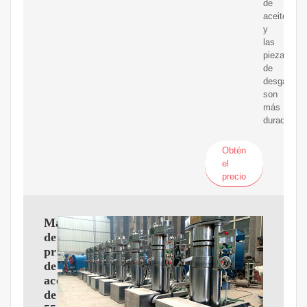
de
aceite
y
las
piezas
de
desgaste
son
más
duraderas.
Obtén
el
precio
Máquina
de
prensa
de
aceite
de