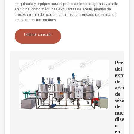
maquinaria y equipos para el procesamiento de granos y aceite
en China, como máquinas expulsoras de aceite, plantas de
procesamiento de aceite, máquinas de prensado preliminar de
aceite de cocina, molinos
Obtener consulta
Precio
del
expulso
de
aceite
de
sésamo
de
nuevo
dise?
o
en