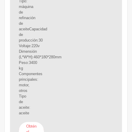
Tipo:
máquina
de
refinación
de
aceiteCapacidad
de
producción:30
Voltaje:220v
Dimensión
(L*W*H):460*180*280mm
Peso:3400
kg
Componentes
principales:
motor,
otros
Tipo
de
aceite:
aceite
Obtén
el