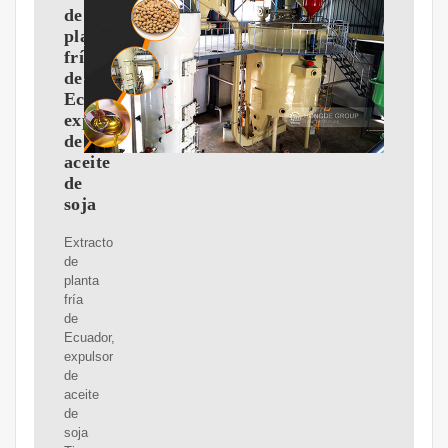
de
planta
fría
de
Ecuador,
expulsor
de
aceite
de
soja
Extracto
de
planta
fría
de
Ecuador,
expulsor
de
aceite
de
soja