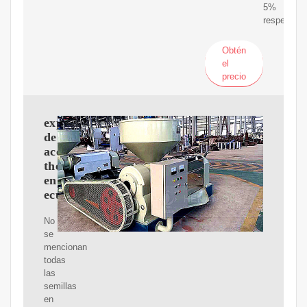
5%
respectiva
Obtén
el
precio
expulsor
de
aceite
theobrama
en
ecuador
No
se
mencionan
todas
las
semillas
en