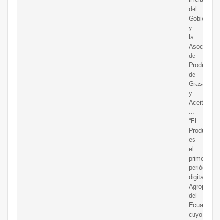
del
Gobierno
y
la
Asociación
de
Productore
de
Grasas
y
Aceites.
...
“El
Productor.
es
el
primer
periódico
digital
Agropecuar
del
Ecuador
cuyo