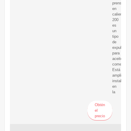
prensado
en
caliente
200
es
un
tipo
de
expulsor
para
aceite
comestible
Está
ampliamen
instalado
en
la
Obtén
el
precio