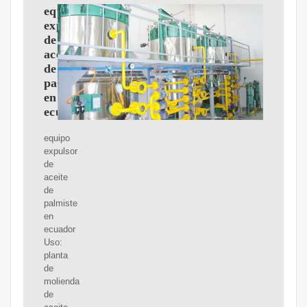
equipo
expulsor
de
aceite
de
palmiste
en
ecuador
equipo
expulsor
de
aceite
de
palmiste
en
ecuador
Uso:
planta
de
molienda
de