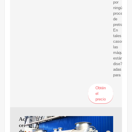
por
ningún
proceso
de
pretratamie
En
tales
casos,
las
máquinas
están
dise?
adas
para
Obtén
el
precio
Aceite
centrífugo
de