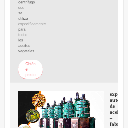
centrífugo
que
se
utiliza
específicamente
para
todos
los
aceites
vegetales.
Obtén
el
precio
expulso
automat
de
aceite
–
fabrica