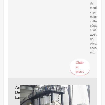
de
maní,
soja,
rapeseeds,
cottonseed
sésamo,
sunflowers
aceite
de
oliva,
coco,
etc.
Obtén
el
precio
Aceite
De
Linaza