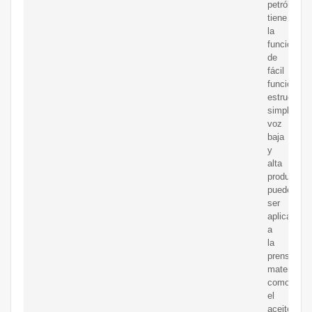
petróleo,
tiene
la
función
de
fácil
funcionami
estructura
simple,
voz
baja
y
alta
productivid
puede
ser
aplicado
a
la
prensa
materiales
como
el
aceite