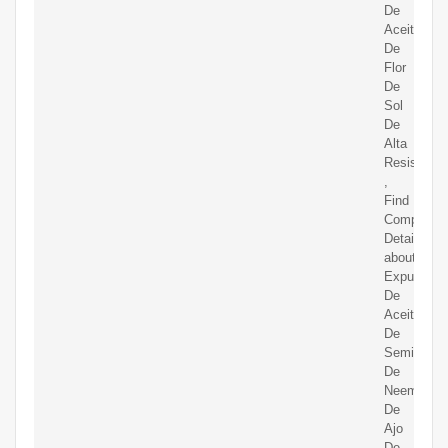
De
Aceite
De
Flor
De
Sol
De
Alta
Resistenci
,
Find
Complete
Details
about
Expulsor
De
Aceite
De
Semilla
De
Neem
De
Ajo
De