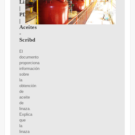
Linaza
|
PDF
|
Aceites
-
Scribd
El
documento
proporciona
información
sobre
la
obtención
de
aceite
de
linaza.
Explica
que
la
linaza