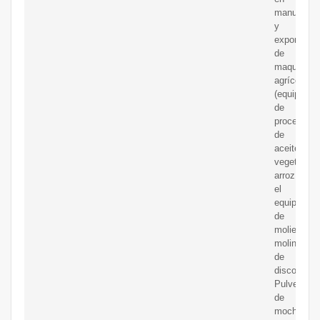
manufactur
y
exportació
de
maquinaria
agrícola
(equipos
de
procesami
de
aceites
vegetales,
arroz,
el
equipo
de
molienda
molino
de
disco
Pulverizad
de
mochila,