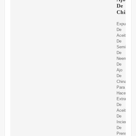
De
China
Expulsor
De
Aceite
De
Semilla
De
Neem
De
Ajo
De
China,Máq
Para
Hacer
Extracto
De
Aceite
De
Incienso,M
De
Prensa