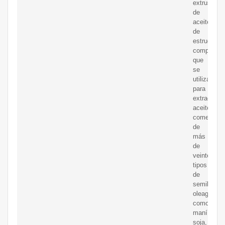
extrusora
de
aceite
de
estructura
compacta
que
se
utiliza
para
extraer
aceite
comestible
de
más
de
veinte
tipos
de
semillas
oleaginosa
como
maní,
soja,