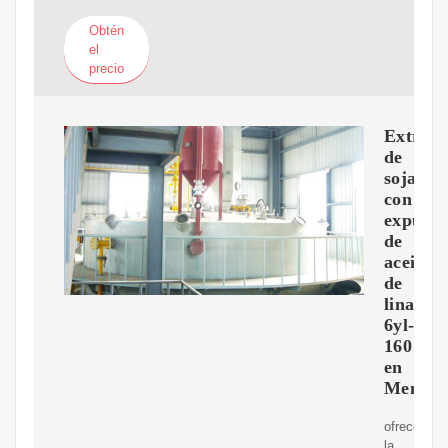
Obtén
el
precio
Extracc
de
soja
con
expulso
de
aceite
de
linaza
6yl-
160
en
Mendoz
ofrece
la