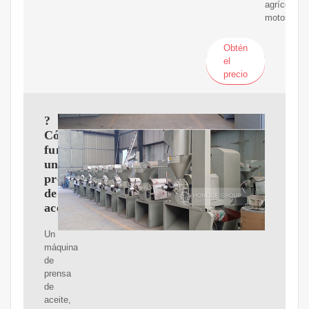
agrícola,
motor
Obtén
el
precio
?
Cómo
funciona
una
prensa
de
aceite?
Un
máquina
de
prensa
de
aceite,