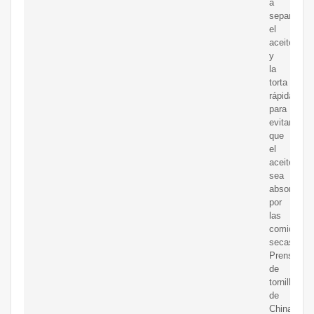
a
separar
el
aceite
y
la
torta
rápidamen
para
evitar
que
el
aceite
sea
absorbido
por
las
comidas
secas.
Prensa
de
tornillo
de
China,