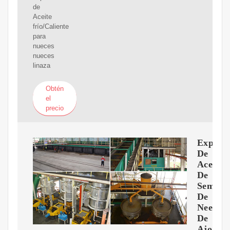
de
Aceite
frío/Caliente
para
nueces
nueces
linaza
Obtén
el
precio
Expuls
De
Aceite
De
Semilla
De
Neem
De
Ajo