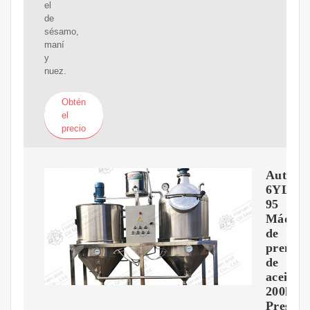
el
de
sésamo,
maní
y
nuez.
Obtén
el
precio
Auto
6YL-
95
Máquin
de
prensa
de
aceite
200kg/
Presión