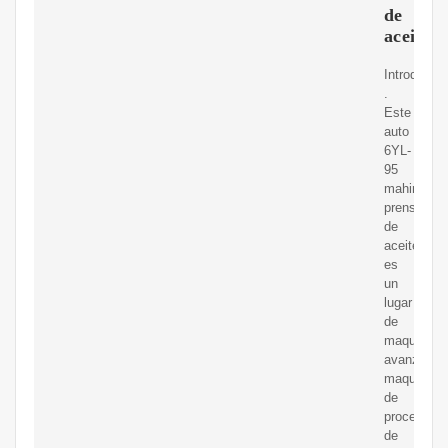
de
aceite
Introducci
.
Este
auto
6YL-
95
mahine
prensa
de
aceite
es
un
lugar
de
maquinaria
avanzada
maquinaria
de
procesami
de