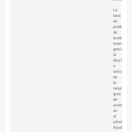
La
tasa
de
producción
de
aceitemejo
enormeme
gracias
al
dise?
o
único
de
la
ranura
guía
de
aceite
en
el
cilindro.
Ayuda