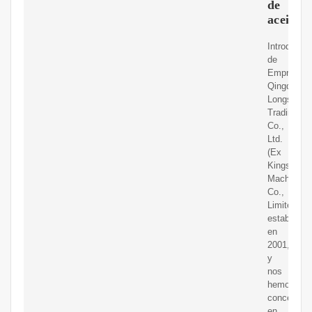
de
aceite
Introducci
de
Empresa:
Qingdao
Longshida
Trading
Co.,
Ltd.
(Ex
Kingstar
Machinery
Co.,
Limited)se
establecie
en
2001,
y
nos
hemos
concentra
en