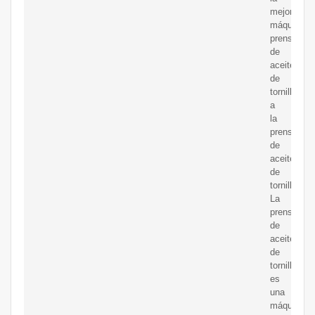
mejor
máquina
prensadora
de
aceite
de
tornilloInt
a
la
prensa
de
aceite
de
tornillo.
La
prensa
de
aceite
de
tornillo
es
una
máquina