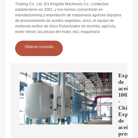
Trading Co., Ltd. (Ex Kingstar Machinery Co., Limited)se
establecieron en 2001, y nos hemos concentrado en
manufacturering y exportación de maquinaria agrícola (equipos
de procesamiento de aceites vegetales, arroz, el equipo de
molienda molino de disco Pulverizador de mochila, agrícola,
motor diesel, las piezas del motor, etc), maquinaria
Obtener consulta
Expuls
de
aceite(
100D)
-
China
Expuls
de
aceite,
presión