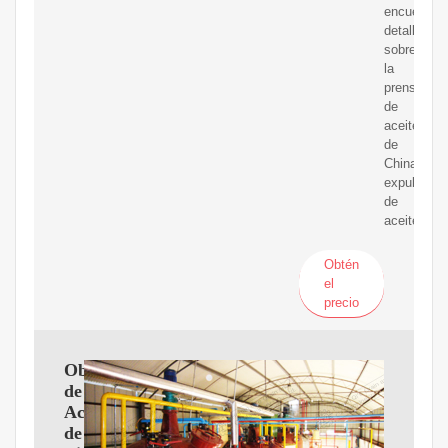
encuentre
detalles
sobre
la
prensa
de
aceite
de
China,
expulsor
de
aceite
Obtén
el
precio
Obtencion
de
Aceite
de