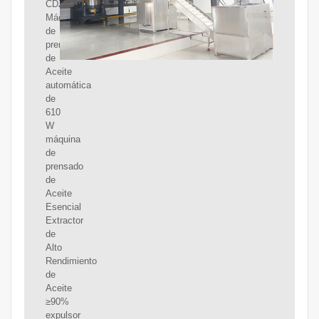
CDZYMY
Máquina
de
prensado
de
Aceite
automática
de
610
W
máquina
de
prensado
de
Aceite
Esencial
Extractor
de
Alto
Rendimiento
de
Aceite
≥90%
expulsor