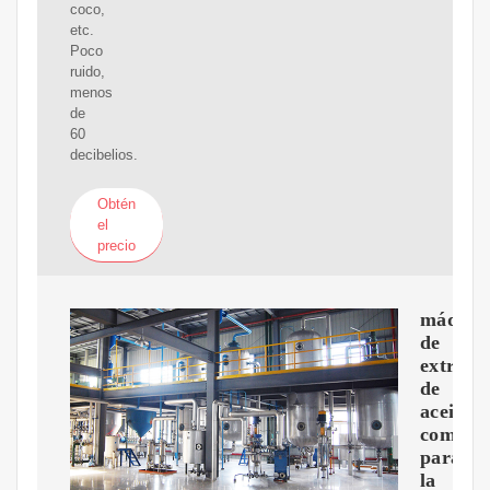
coco,
etc.
Poco
ruido,
menos
de
60
decibelios.
Obtén
el
precio
máquin
de
extracc
de
aceite
comesti
para
la