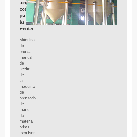
aceite
comestible
para
la
venta
Máquina
de
prensa
manual
de
aceite
de
la
máquina
de
prensado
de
mano
de
materia
prima
expulsor