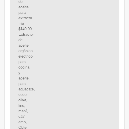
de
aceite
para
extracto
frío
$149.99
Extractor
de
aceite
orgánico
eléctrico
para
cocina
y
aceite,
para
aguacate,
coco,
oliva,
lino,
maní,
cá?
amo,
Obte