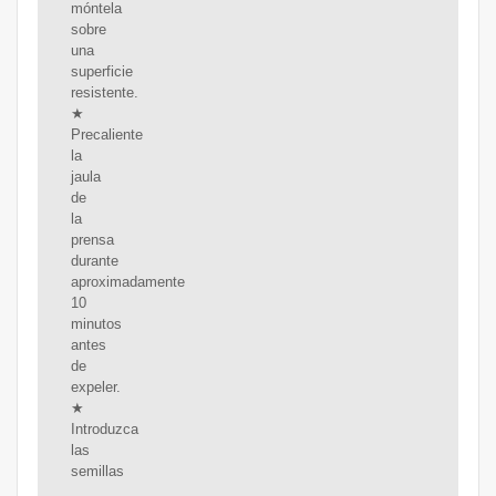
móntela
sobre
una
superficie
resistente.
★
Precaliente
la
jaula
de
la
prensa
durante
aproximadamente
10
minutos
antes
de
expeler.
★
Introduzca
las
semillas