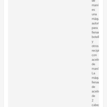
de
maní
es
una
máquina
automática
para
llenar
botellas
y
otros
recipientes
con
aceite
de
maní.
La
máquina
llenadora
de
aceite
de
2
cabezales