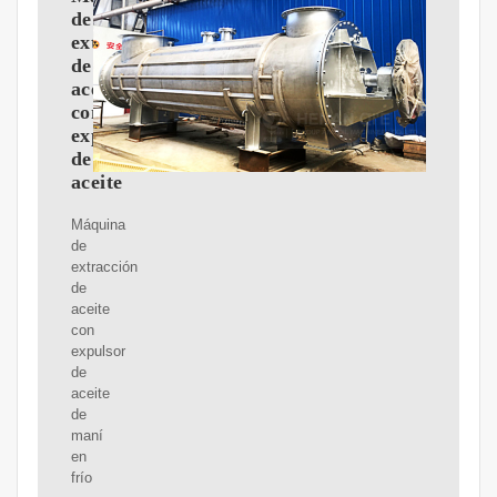
de
extracción
de
aceite
con
expulsor
de
aceite
Máquina
de
extracción
de
aceite
con
expulsor
de
aceite
de
maní
en
frío