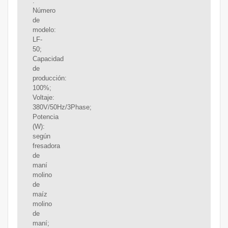
.
Número
de
modelo:
LF-
50;
Capacidad
de
producción:
100%;
Voltaje:
380V/50Hz/3Phase;
Potencia
(W):
según
fresadora
de
maní
molino
de
maíz
molino
de
maní;