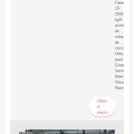
Capacidad
13-
1500
kg/h
aceite
de
máquina
de
coco;
Utilizado
para:
Girasol
Semilla
Maní
Sésamo
Nueces
Obtén
el
precio
máquina