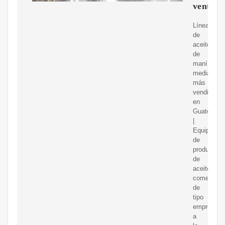
venta
Línea
de
aceite
de
maní
mediano
más
vendida
en
Guatemala
|
Equipo
de
producción
de
aceite
comestible
de
tipo
empresaria
a