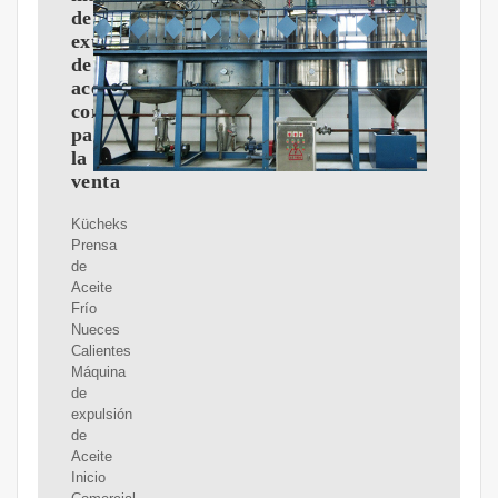
de
extracción
de
aceite
comestible
para
la
venta
Kücheks
Prensa
de
Aceite
Frío
Nueces
Calientes
Máquina
de
expulsión
de
Aceite
Inicio