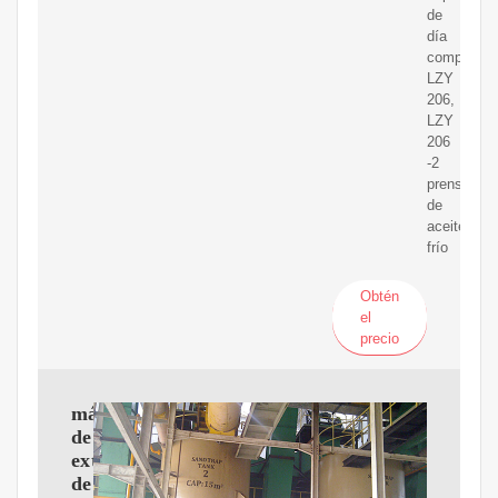
de
día
completo
LZY
206,
LZY
206
-2
prensa
de
aceite
frío
Obtén
el
precio
máquina
de
extracción
de