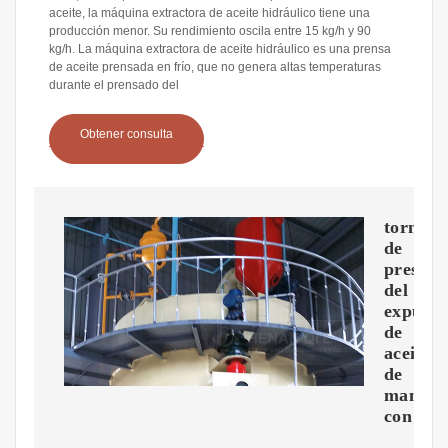
aceite, la máquina extractora de aceite hidráulico tiene una
producción menor. Su rendimiento oscila entre 15 kg/h y 90
kg/h. La máquina extractora de aceite hidráulico es una prensa
de aceite prensada en frío, que no genera altas temperaturas
durante el prensado del
Obtener consulta
tornillo
de
presión
del
expulso
de
aceite
de
maní
con