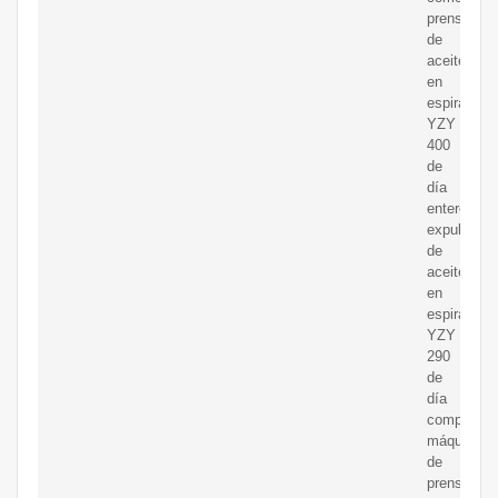
prensa
de
aceite
en
espiral
YZY
400
de
día
entero,
expulsor
de
aceite
en
espiral
YZY
290
de
día
completo,
máquina
de
prensado