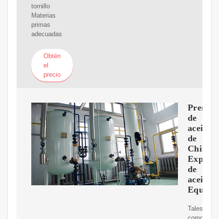
tornillo
Materias
primas
adecuadas
Obtén
el
precio
Prensa
de
aceite
de
China,
Expuls
de
aceite,
Equipo
Tales
como: