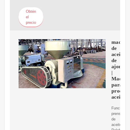
Obtén
el
precio
maquin
de
aceite
de
ajonjolí
|
Maquin
para
procesa
aceite
Función:
prensa
de
aceite;