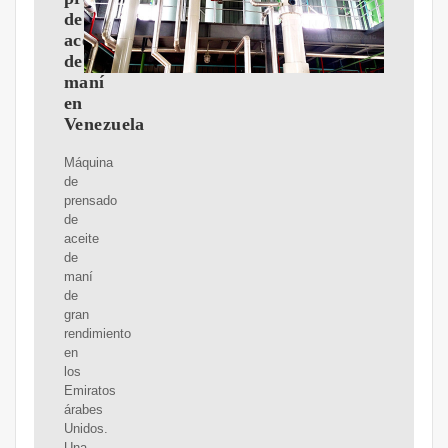
de
aceite
de
maní
en
Venezuela
Máquina
de
prensado
de
aceite
de
maní
de
gran
rendimiento
en
los
Emiratos
árabes
Unidos.
Una