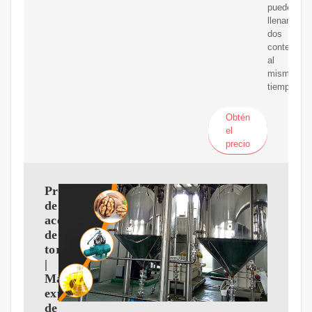
puede
llenar
dos
contenedo
al
mismo
tiempo.
Obtén
el
precio
Prensa
de
aceite
de
tornillo
|
Máquina
expulsora
de