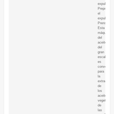
expulsor,
Preprense
el
expulsor,
Prensa
Esta
máquina
del
aceite
del
gran
escala
es
convenient
para
la
extracción
de
los
aceites
vegetales
de
las