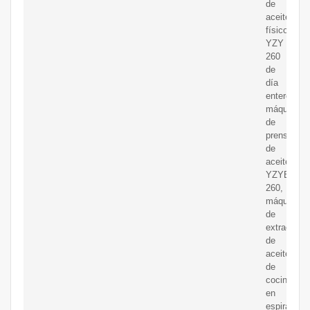
de
aceite
físico
YZY
260
de
día
entero,
máquina
de
prensado
de
aceite
YZYB
260,
máquina
de
extracción
de
aceite
de
cocina
en
espiral