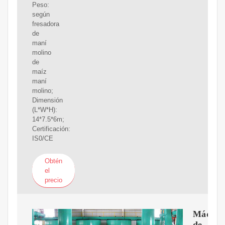
Peso:
según
fresadora
de
maní
molino
de
maíz
maní
molino;
Dimensión
(L*W*H):
14*7.5*6m;
Certificación:
IS0/CE
Obtén
el
precio
Máquin
de