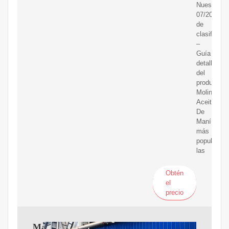
Nuestra
07/2020
de
clasificaci
–
Guía
detallada
del
producto
Molino
Aceite
De
Maní
más
populares
las
Obtén
el
precio
Máquina