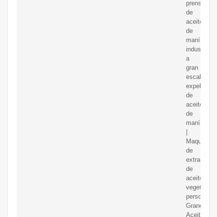
prensa
de
aceite
de
maní
industrial
a
gran
escala
expeller
de
aceite
de
maní
|
Maquinaria
de
extracción
de
aceite
vegetal
personaliz
Grandes
Aceite