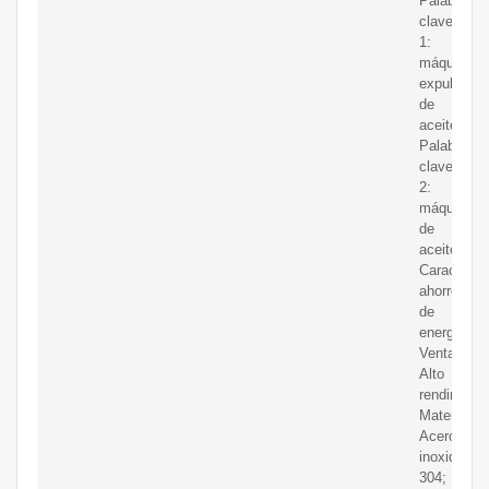
Palabras
clave
1:
máquina
expulsora
de
aceite;
Palabras
clave
2:
máquina
de
aceite;
Característ
ahorro
de
energía;
Ventaja:
Alto
rendimient
Material:
Acero
inoxidable
304;