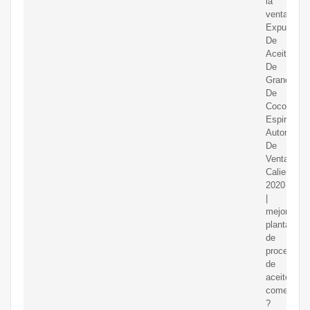
la
venta.
Expulsor
De
Aceite
De
Granos
De
Coco
Espiral
Automátic
De
Ventas
Calientes
2020
|
mejor
planta
de
procesami
de
aceite
comestible
?