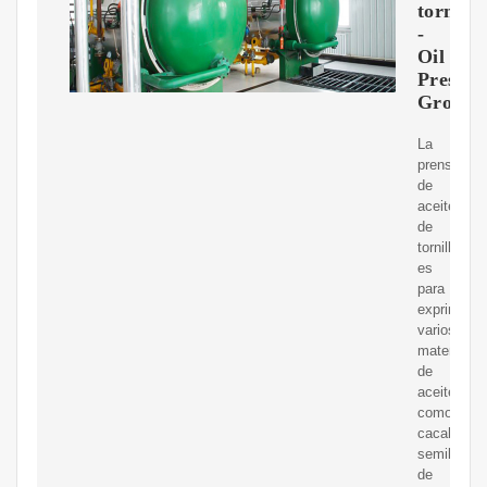
tornillo
-
Oil
Press
Group
La
prensa
de
aceite
de
tornillo
es
para
exprimir
varios
materiales
de
aceite,
como
cacahuete
semillas
de