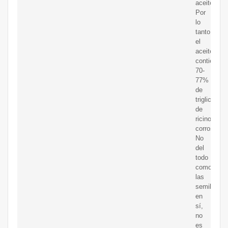
aceite.
Por
lo
tanto,
el
aceite
contiene
70-
77%
de
triglicérido
de
ricinoleico
corrosivo.
No
del
todo
como
las
semillas
en
sí,
no
es