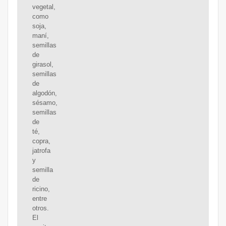
vegetal,
como
soja,
maní,
semillas
de
girasol,
semillas
de
algodón,
sésamo,
semillas
de
té,
copra,
jatrofa
y
semilla
de
ricino,
entre
otros.
El