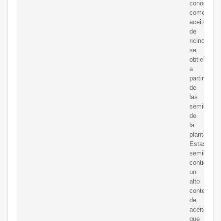
conocido
como
aceite
de
ricino,
se
obtiene
a
partir
de
las
semillas
de
la
planta.
Estas
semillas
contienen
un
alto
contenido
de
aceite,
que