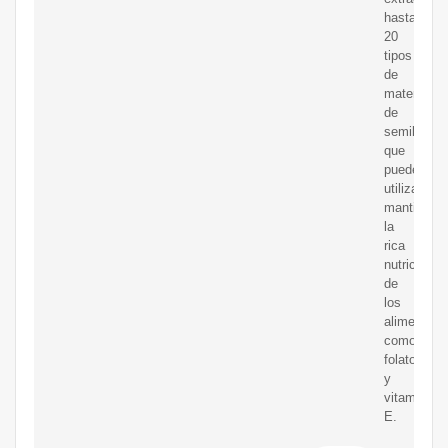
hasta
20
tipos
de
material
de
semilla
que
puedes
utilizar,
mantiene
la
rica
nutrición
de
los
alimentos,
como
folato
y
vitamina
E.