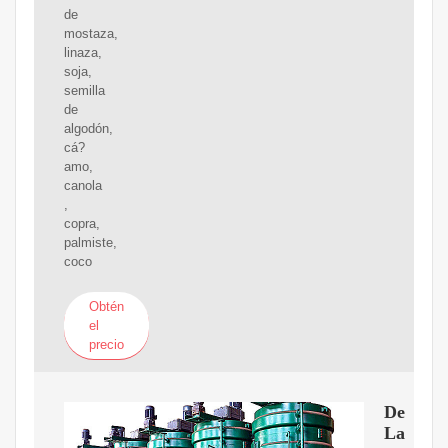
de
mostaza,
linaza,
soja,
semilla
de
algodón,
cá?
amo,
canola
,
copra,
palmiste,
coco
Obtén
el
precio
De
La