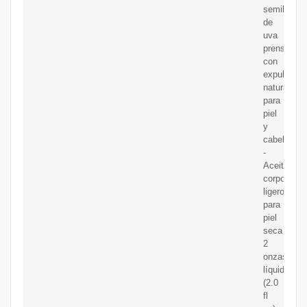
semilla
de
uva
prensado
con
expulsor
natural
para
piel
y
cabello
-
Aceite
corporal
ligero
para
piel
seca
2
onzas
líquidas
(2.0
fl