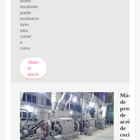
aceite
resultante
puede
emplearse
tanto
para
comer
o
como
Obtén
el
precio
Máquin
de
prensa
de
aceite
de
cocina