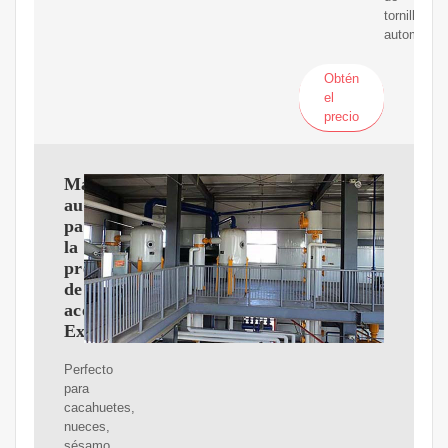
tornillo
automático
Obtén
el
precio
Máquina
automática
para
la
prensa
de
aceite
Extractor
Perfecto
para
cacahuetes,
nueces,
sésamo,