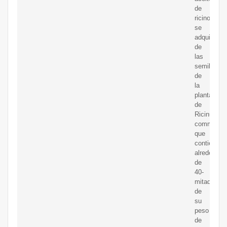
de
ricino
se
adquiere
de
las
semillas
de
la
planta
de
Ricinus
communis,
que
contiene
alrededor
de
40-
mitad
de
su
peso
de