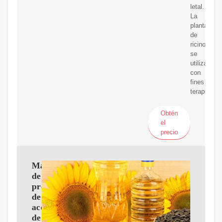
letal.
La
planta
de
ricino
se
utiliza
con
fines
terapéutico
Obtén
el
precio
Máquina
de
prensa
de
aceite
de