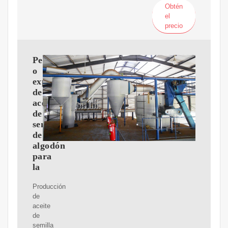
Obtén
el
precio
Peque?
o
expulsor
de
aceite
de
semilla
de
algodón
para
la
Producción
de
aceite
de
semilla