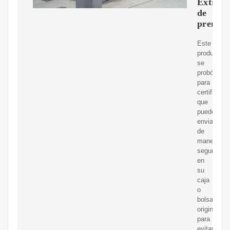
Extract
de
prensa
Este
producto
se
probó
para
certificar
que
puede
enviarse
de
manera
segura
en
su
caja
o
bolsa
original
para
evitar