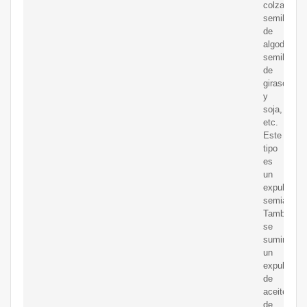
colza,
semillas
de
algodón,
semillas
de
girasol
y
soja,
etc.
Este
tipo
es
un
expulsor
semiautomá
También
se
suministra
un
expulsor
de
aceite
de