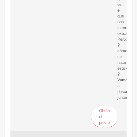
es
el
que
nos
interesa
extraer.
Pero,
?
cómo
se
hace
esto?
?
Vamos
a
descubrirlo
juntos!
Obtén
el
precio