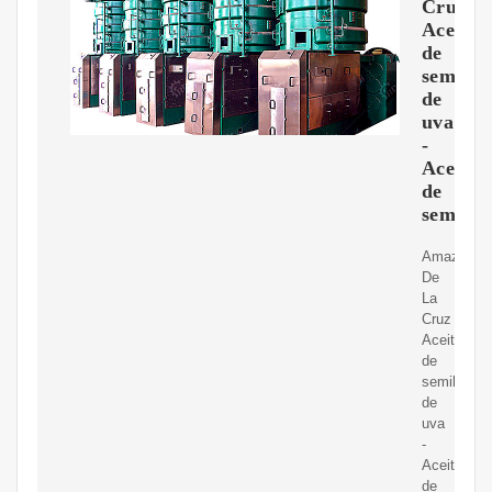
Cruz
Aceite
de
semilla
de
uva
-
Aceite
de
semilla
Amazon.c
De
La
Cruz
Aceite
de
semilla
de
uva
-
Aceite
de