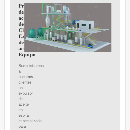
Prensa
de
aceite
de
China,
Expulsor
de
aceite,
Equipo
Suministramos
a
nuestros
clientes
un
expulsor
de
aceite
en
espiral
especializado
para