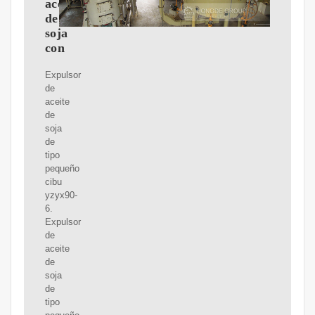
aceite
de
soja
con
Expulsor
de
aceite
de
soja
de
tipo
pequeño
cibu
yzyx90-
6.
Expulsor
de
aceite
de
soja
de
tipo