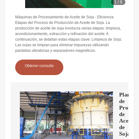
1
/
6
Máquinas de Procesamiento de Aceite de Soja - Eficiencia.
Etapas del Proceso de Producción de Aceite de Soja. La
producción de aceite de soja involucra varias etapas: limpieza,
acondicionamiento, extracción y refinación del aceite. A
continuación, se detallan estas etapas clave: Limpieza de Soja:
Las sojas se limpian para eliminar impurezas utilizando
pantallas vibratorias y separadores magnéticos.
Obtener consulta
Planta
de
Procesa
de
Aceite
de
Soja