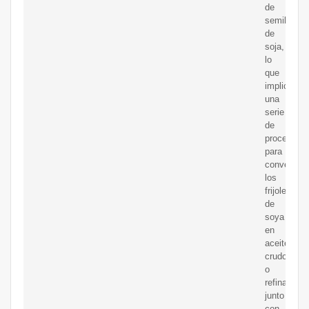
de
semillas
de
soja,
lo
que
implica
una
serie
de
procesos
para
convertir
los
frijoles
de
soya
en
aceite
crudo
o
refinado,
junto
con