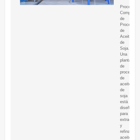
Proceso
Completo
de
Procesami
de
Aceite
de
Soja.
Una
planta
de
procesami
de
aceite
de
soja
está
diseñada
para
extraer
y
refinar
aceite