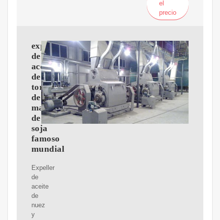
el
precio
expulsor
de
aceite
de
tornillo
de
maní
de
soja
famoso
mundial
Expeller
de
aceite
de
nuez
y