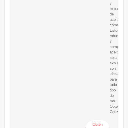
y
expulsión
de
aceite
comercial.
Estos
robustos
y
competent
aceite
soja
expulsor
son
ideales
para
todo
tipo
de
mo.
Obtener
Cotización
Obtén