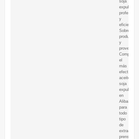
soja
expulsor
profesional
y
eficiente.
Sobre
producto
y
proveedore
Compre
el
más
efectivo.
aceite
soja
expulsor
en
Alibaba
para
todo
tipo
de
extracción,
prensado