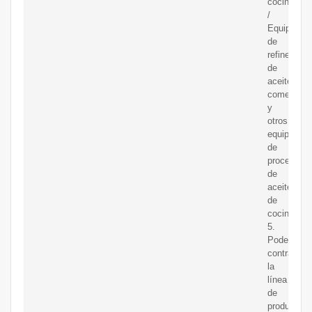
cocina
/
Equipo
de
refinería
de
aceite
comestible
y
otros
equipos
de
procesami
de
aceite
de
cocina.
5.
Podemos
contratar
la
línea
de
producción