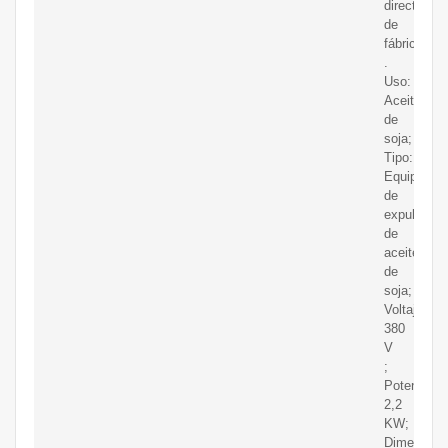
directo
de
fábrica
.
Uso:
Aceite
de
soja;
Tipo:
Equipo
de
expulsor
de
aceite
de
soja;
Voltaje:
380
V
;
Potencia:
2,2
KW;
Dimensión