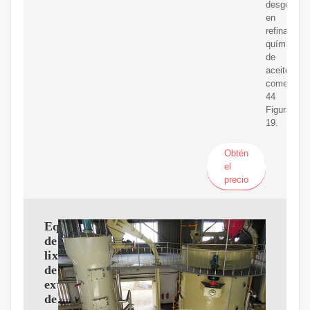
desgomad
en
refinación
química
de
aceites
comestible
44
Figura
19.
Obtén
el
precio
Equipo
de
lixiviación
de
extracción
de