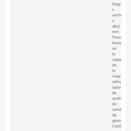
(largo
x
ancho
x
alto):1910
mm;
Peso:
basado
en
la
capacidad
de
la
máquina
refinadora
automática
de
aceite
de
semilla
de
girasol;
Certificac