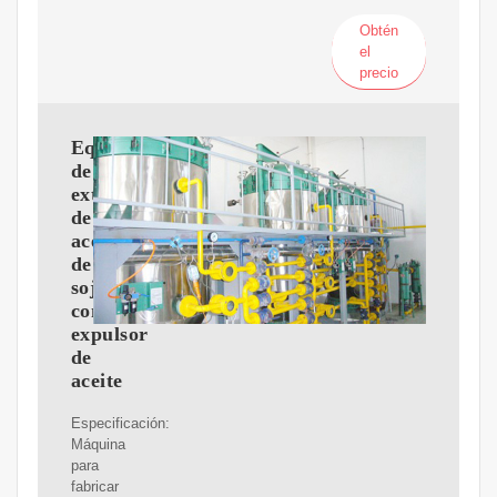
Obtén
el
precio
Equipo
de
extracción
de
aceite
de
soja
con
expulsor
de
aceite
Especificación:
Máquina
para
fabricar