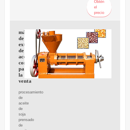
Obtén
el
precio
máquina
de
extracción
de
aceite
comestible
para
la
venta
procesamiento
de
aceite
de
soja
prensado
de