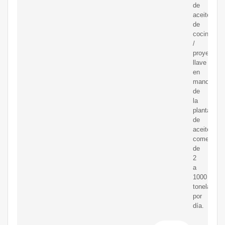
de
aceite
de
cocina
/
proyecto
llave
en
mano
de
la
planta
de
aceite
comestible
de
2
a
1000
toneladas
por
día.