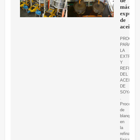
de
máquin
expulso
de
aceite
PROCES
PARA
LA
EXTRACC
Y
REFINACI
DEL
ACEITE
DE
SOYA
.
Proceso
de
blanqueo
en
la
refinación
física