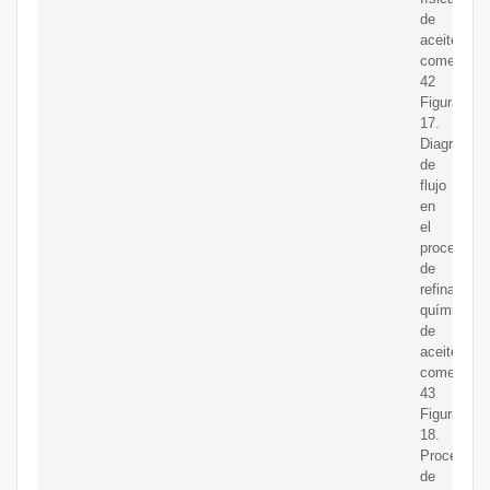
de
aceites
comestible
42
Figura
17.
Diagrama
de
flujo
en
el
proceso
de
refinación
química
de
aceites
comestible
43
Figura
18.
Proceso
de