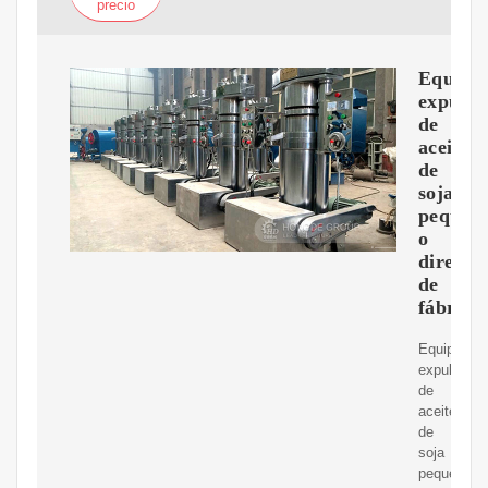
precio
Equipo
expulso
de
aceite
de
soja
peque?
o
directo
de
fábrica
Equipo
expulsor
de
aceite
de
soja
pequeño