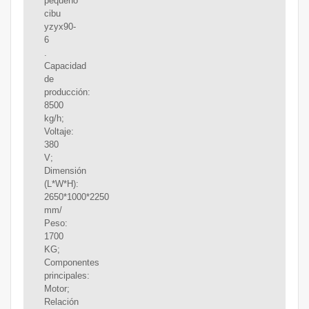
pequeño
cibu
yzyx90-
6
.
Capacidad
de
producción:
8500
kg/h;
Voltaje:
380
V;
Dimensión
(L*W*H):
2650*1000*2250
mm/
Peso:
1700
KG;
Componentes
principales:
Motor;
Relación