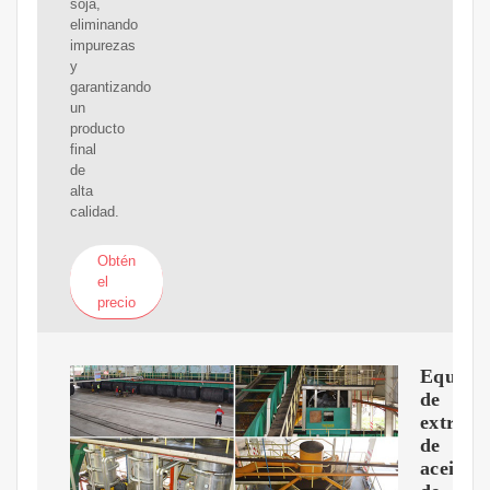
soja,
eliminando
impurezas
y
garantizando
un
producto
final
de
alta
calidad.
Obtén
el
precio
Equipo
de
extracc
de
aceite