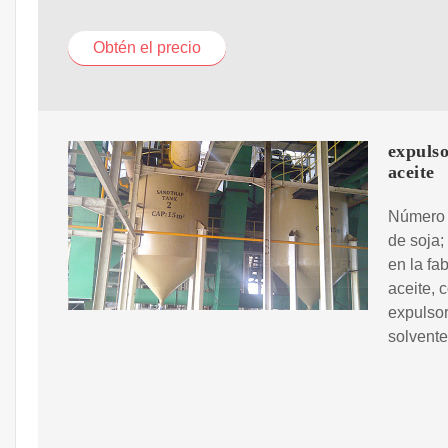
Obtén el precio
expulso
aceite
Número 
de soja;
en la fa
aceite, 
expulsor
solvente