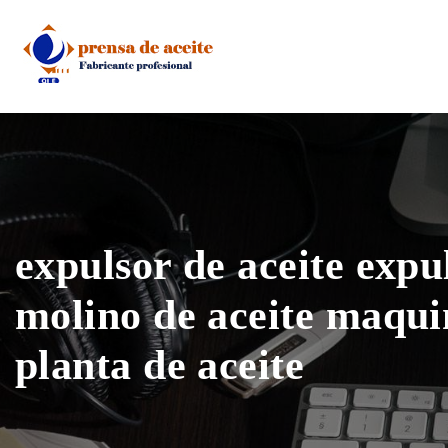
Skip
to
content
expulsor de aceite expu
molino de aceite maqui
planta de aceite