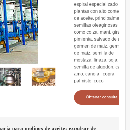
espiral especializado para
plantas con alto contenido
de aceite, principalmente
semillas oleaginosas
como colza, maní, girasol,
pimienta, salvado de arroz,
germen de maíz, germen
de maíz, semilla de
mostaza, linaza, soja,
semilla de algodón, cá?
amo, canola , copra,
palmiste, coco
Obtener consulta
ria para molinos de aceite: expulsor de