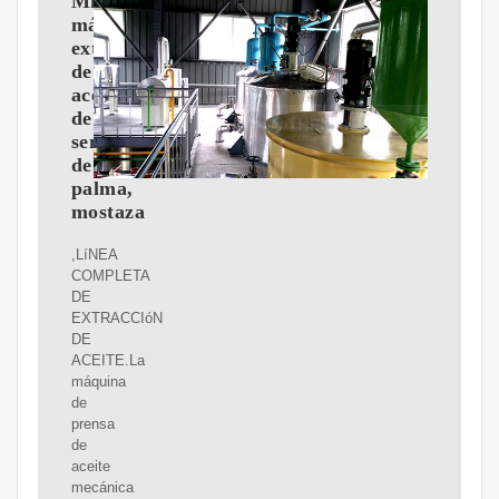
Mini
máquina
extrusora
de
aceite
de
semilla
de
palma,
mostaza
,LíNEA
COMPLETA
DE
EXTRACCIóN
DE
ACEITE.La
máquina
de
prensa
de
aceite
mecánica