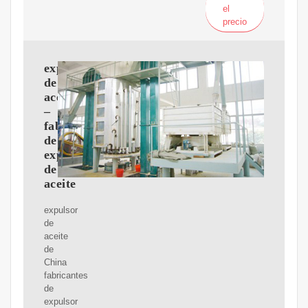
el
precio
expulsores
de
aceite
–
fabricante
de
expulsores
de
aceite
expulsor
de
aceite
de
China
fabricantes
de
expulsor