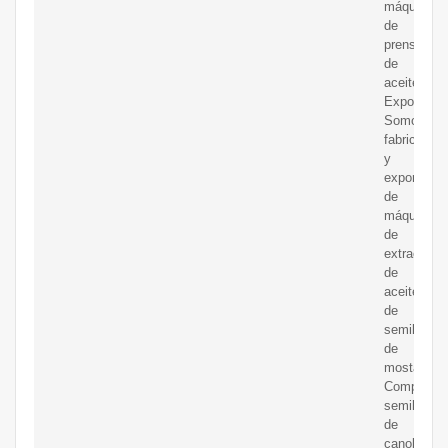
máquinas
de
prensa
de
aceite
Exportado
Somos
fabricantes
y
exportador
de
máquinas
de
extracción
de
aceite
de
semilla
de
mostaza.
Compre
semilla
de
canola/exp