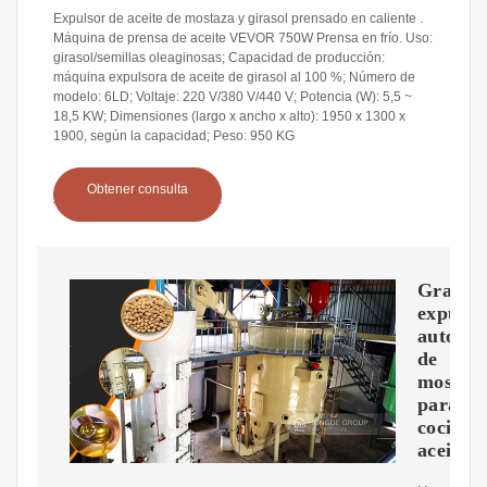
Expulsor de aceite de mostaza y girasol prensado en caliente .
Máquina de prensa de aceite VEVOR 750W Prensa en frío. Uso:
girasol/semillas oleaginosas; Capacidad de producción:
máquina expulsora de aceite de girasol al 100 %; Número de
modelo: 6LD; Voltaje: 220 V/380 V/440 V; Potencia (W): 5,5 ~
18,5 KW; Dimensiones (largo x ancho x alto): 1950 x 1300 x
1900, según la capacidad; Peso: 950 KG
Obtener consulta
Gran
expulso
automát
de
mostaz
para
cocinar
aceite