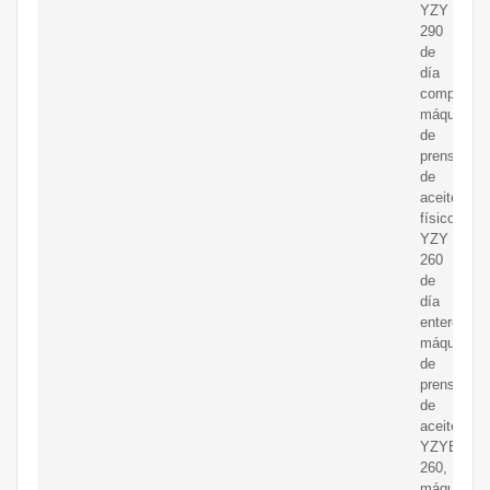
YZY
290
de
día
completo,
máquina
de
prensado
de
aceite
físico
YZY
260
de
día
entero,
máquina
de
prensado
de
aceite
YZYB
260,
máquina