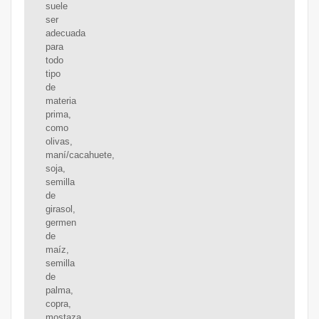
suele
ser
adecuada
para
todo
tipo
de
materia
prima,
como
olivas,
maní/cacahuete,
soja,
semilla
de
girasol,
germen
de
maíz,
semilla
de
palma,
copra,
mostaza,