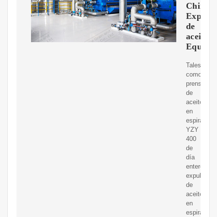
China,
Expuls
de
aceite,
Equipo
Tales
como:
prensa
de
aceite
en
espiral
YZY
400
de
día
entero,
expulsor
de
aceite
en
espiral