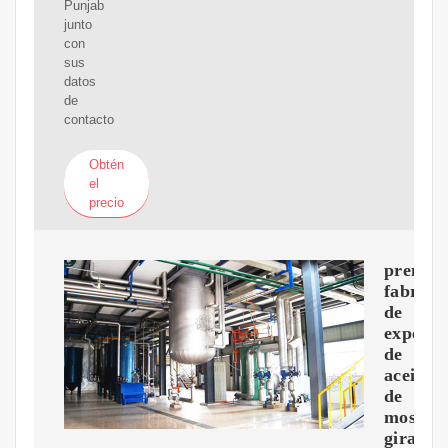
Punjab
junto
con
sus
datos
de
contacto
Obtén
el
precio
prensa
fabrica
de
expelle
de
aceite
de
mostaz
girasol