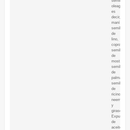
semillas
oleaginosa
es
decir,
maní,
semillas
de
lino,
copra,
semillas
de
mostaza,
semillas
de
palma,
semillas
de
ricino,
neem
y
girasol.
Expulsor
de
aceite