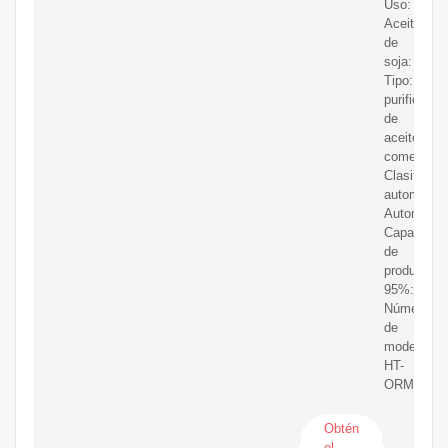
Uso:
Aceite
de
soja:
Tipo:
purificador
de
aceite
comestible
Clasificaci
automática
Automática
Capacidad
de
producción
95%:
Número
de
modelo:
HT-
ORM
Obtén
el