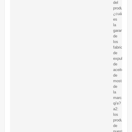
del
productop2
¿cuál
es
la
garantía
de
los
fabricantes
de
expulsores
de
aceite
de
mostaza
de
la
marca
qi'e?
a2:
los
productos
de
nuestra