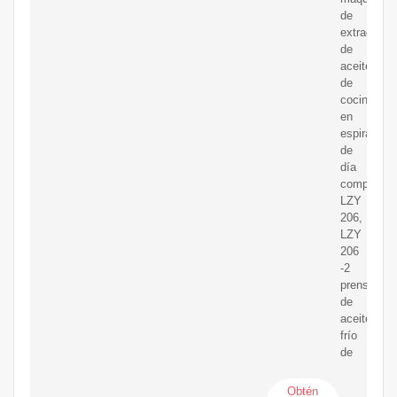
de
extracción
de
aceite
de
cocina
en
espiral
de
día
completo
LZY
206,
LZY
206
-2
prensa
de
aceite
frío
de
Obtén