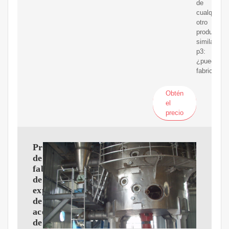
de
cualquier
otro
producto
similar.
p3:
¿pueden
fabricar
Obtén
el
precio
Proveedores
de
fabricantes
de
expulsores
de
aceite
de