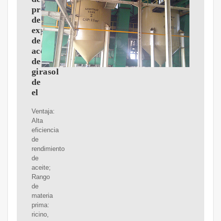
precios
de
expulsores
de
aceite
de
girasol
de
el
Ventaja:
Alta
eficiencia
de
rendimiento
de
aceite;
Rango
de
materia
prima:
ricino,