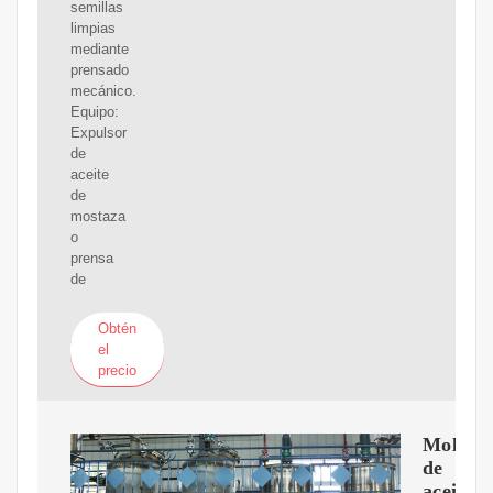
semillas
limpias
mediante
prensado
mecánico.
Equipo:
Expulsor
de
aceite
de
mostaza
o
prensa
de
Obtén
el
precio
Molino
de
aceite