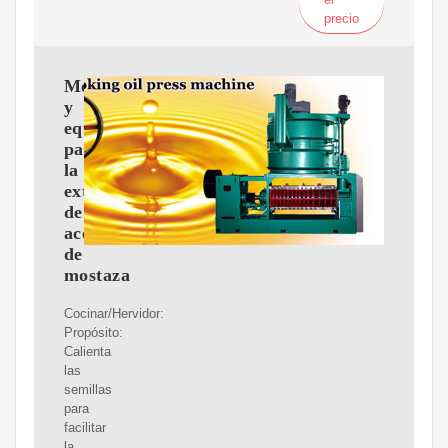
precio
Métodos
y
equipos
para
la
extracción
de
aceite
de
mostaza
Cocinar/Hervidor:
Propósito:
Calienta
las
semillas
para
facilitar
la