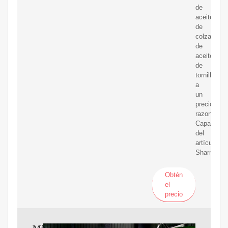
de
aceite
de
colza/pren
de
aceite
de
tornillo
a
un
precio
razonable.
Capacidad
del
artículo.
Sharma
Obtén
el
precio