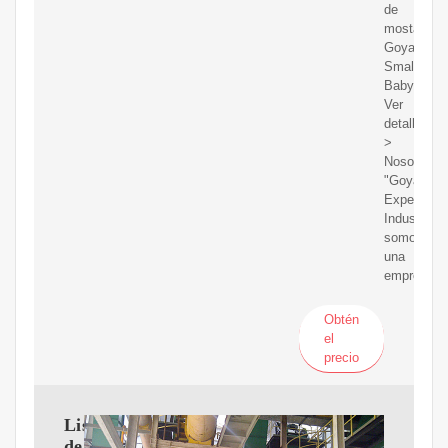
de
mostaza
Goyal
Small
Baby
Ver
detalles
>
Nosotros,
"Goyal
Expeller
Industries"
somos
una
empresa
Obtén
el
precio
Lista
de