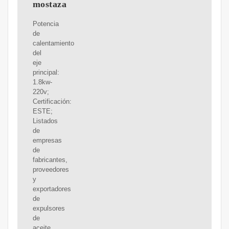
mostaza
Potencia
de
calentamiento
del
eje
principal:
1.8kw-
220v;
Certificación:
ESTE;
Listados
de
empresas
de
fabricantes,
proveedores
y
exportadores
de
expulsores
de
aceite