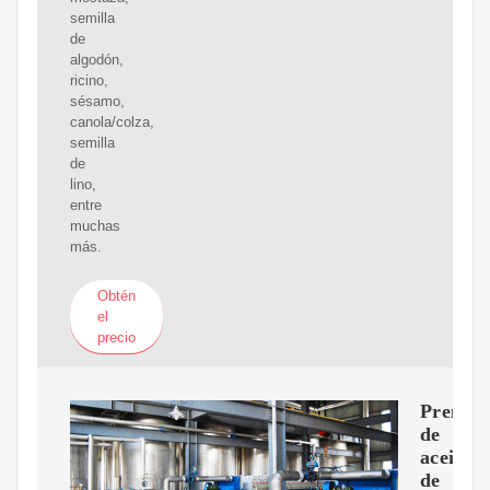
semilla
de
algodón,
ricino,
sésamo,
canola/colza,
semilla
de
lino,
entre
muchas
más.
Obtén
el
precio
Prensa
de
aceite
de