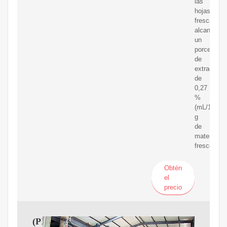
las
hojas
frescas,
alcanzand
un
porcentaje
de
extracción
de
0,27
%
(mL/100
g
de
material
fresco).
Obtén
el
precio
(PDF)