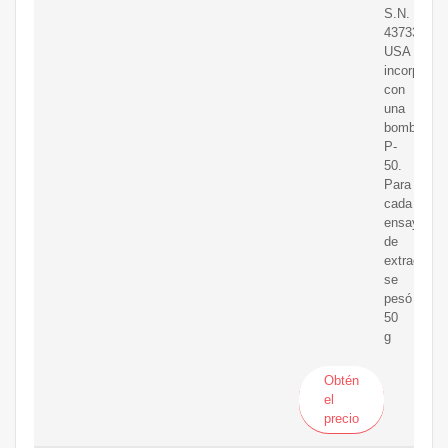
S.N.
4373385-
USA
incorporad
con
una
bomba
P-
50.
Para
cada
ensayo
de
extracción,
se
pesó
50
g
Obtén
el
precio