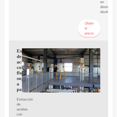
en
distintos
disolvente
Obtén
el
precio
Extracción
de
aceites
con
fluidos
supercríticos
a
partir
Extracción
de
aceites
con