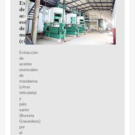
Extracción
de
aceites
esenciales
de
mandarina
(citrus
Extracción
de
aceites
esenciales
de
mandarina
(citrus
reticulata)
y
palo
santo
(Bursera
Graveolens)
por
el