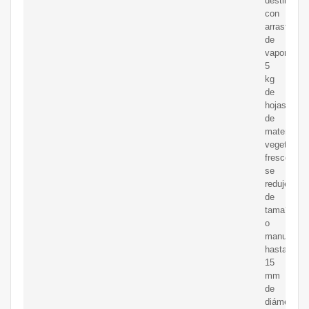
destilación
con
arrastre
de
vapor.
5
kg
de
hojas
de
material
vegetal
fresco
se
redujeron
de
tama?
o
manualmen
hasta
15
mm
de
diámetro