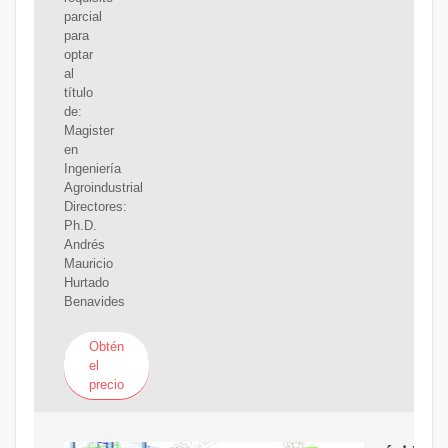
parcial
para
optar
al
título
de:
Magister
en
Ingeniería
Agroindustrial
Directores:
Ph.D.
Andrés
Mauricio
Hurtado
Benavides
Obtén
el
precio