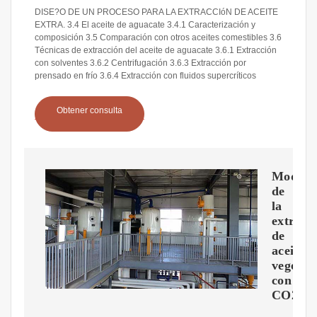
DISE?O DE UN PROCESO PARA LA EXTRACCIóN DE ACEITE
EXTRA. 3.4 El aceite de aguacate 3.4.1 Caracterización y
composición 3.5 Comparación con otros aceites comestibles 3.6
Técnicas de extracción del aceite de aguacate 3.6.1 Extracción
con solventes 3.6.2 Centrifugación 3.6.3 Extracción por
prensado en frío 3.6.4 Extracción con fluidos supercríticos
Obtener consulta
Modeliz
de
la
extracc
de
aceites
vegetal
con
CO2