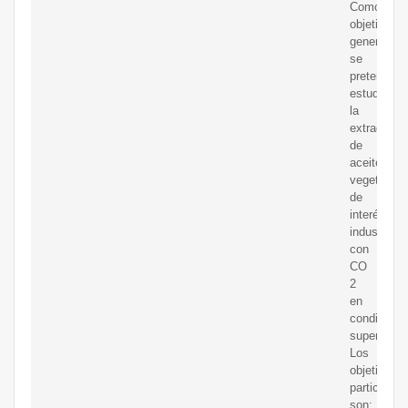
Como
objetivo
general,
se
pretende
estudiar
la
extracción
de
aceites
vegetales
de
interés
industrial
con
CO
2
en
condicione
supercrític
Los
objetivos
particulare
son: