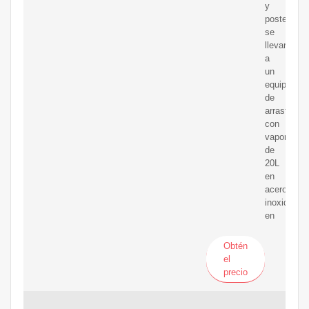
y
posteriorm
se
llevaron
a
un
equipo
de
arrastre
con
vapor
de
20L
en
acero
inoxidable,
en
Obtén
el
precio