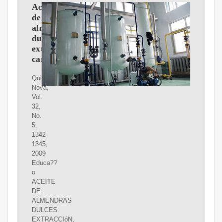
Aceite
de
almendras
dulces:
extracción,
caracterización
Quim.
Nova,
Vol.
32,
No.
5,
1342-
1345,
2009
Educa??
o
ACEITE
DE
ALMENDRAS
DULCES:
EXTRACCIóN,