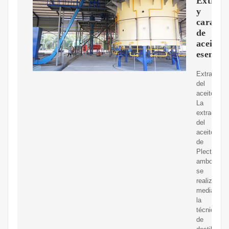
Extracc
y
caracte
de
aceite
esencial
Extracción
del
aceite
La
extracción
del
aceite
de
Plectranth
amboinicu
se
realizó
mediante
la
técnica
de