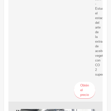
-
Estudiar
el
estado
del
arte
de
la
extracción
de
aceites
vegetales
con
CO
2
supercrític
Obtén
el
precio