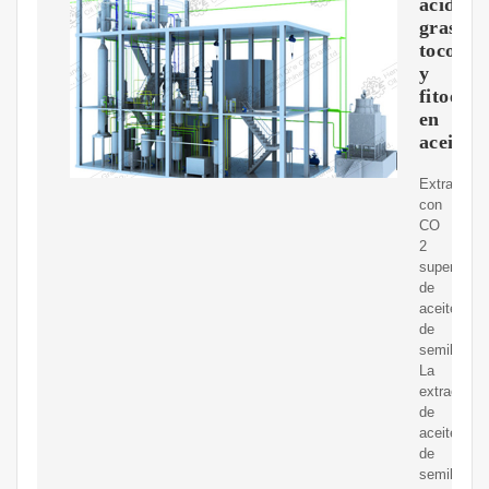
ácidos
grasos,
tocofero
y
fitoeste
en
aceites
Extracción
con
CO
2
supercrític
de
aceites
de
semillas.
La
extracción
de
aceite
de
semilla