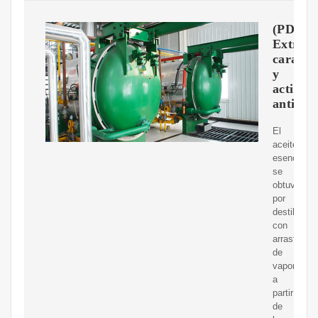
(PDF)
Extracc
caracte
y
activid
antioxi
El
aceite
esencial
se
obtuvo
por
destilación
con
arrastre
de
vapor,
a
partir
de