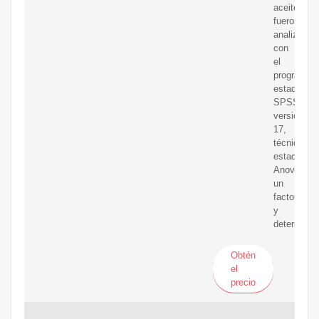
aceite
fueron
analizados
con
el
programa
estadístico
SPSS
versión
17,
técnica
estadística
Anova
un
factor
y
determinar
Obtén
el
precio