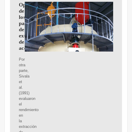
Optimización
de
los
parámetros
de
extracción
de
aceite
Por
otra
parte,
Sivala
et
al.
(1991)
evaluaron
el
rendimiento
en
la
extracción