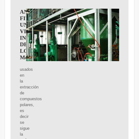
ANáLISIS
FITOQUíMICO:
UNA
VISIóN
INTEGRAL
DE
LOS
MéTODOS
usados
en
la
extracción
de
compuestos
polares,
es
decir
se
sigue
la