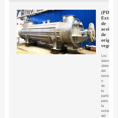
(PDF)
Extracc
de
aceites
de
origen
vegetal
Los
datos
obtenidos
del
tama?
o
de
la
partícula
para
la
extracción
del