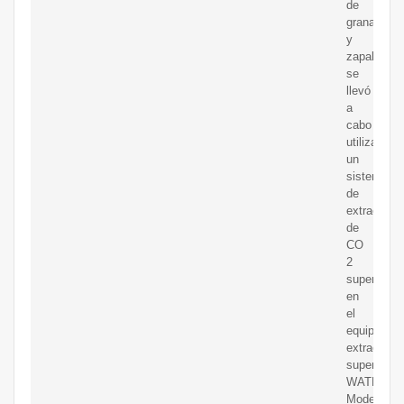
de
granadilla
y
zapallo
se
llevó
a
cabo
utilizando
un
sistema
de
extracción
de
CO
2
supercrític
en
el
equipo
extractor
supercrític
WATERS
Modelo