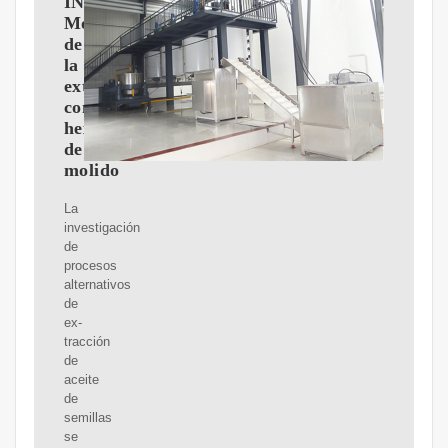
INVESTIGACIóN.
Modelado
de
la
extracción
con
hexano
de
molido
La
investigación
de
procesos
alternativos
de
ex-
tracción
de
aceite
de
semillas
se