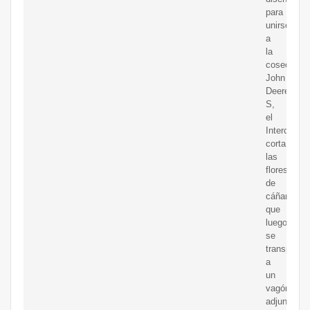
para
unirse
a
la
cosechado
John
Deere
S,
el
Interceptor
corta
las
flores
de
cáñamo
que
luego
se
transporta
a
un
vagón
adjunto,