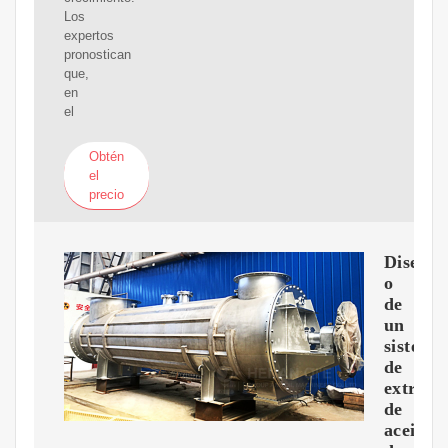
Los
expertos
pronostican
que,
en
el
Obtén
el
precio
Dise?
o
de
un
sistema
de
extracc
de
aceite