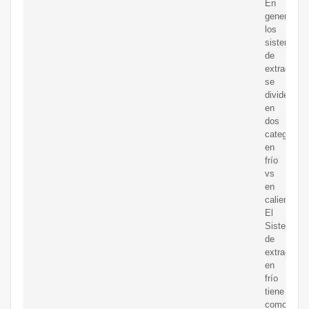
En
general,
los
sistemas/
de
extracción
se
dividen
en
dos
categorías
en
frío
vs
en
caliente:
El
Sistema
de
extracción
en
frío
tiene
como