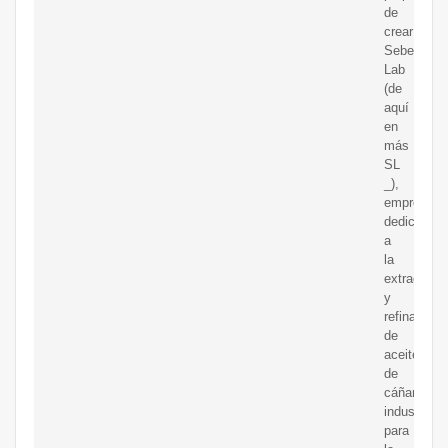
de
crear
Sebedé
Lab
(de
aquí
en
más
SL
_),
empresa
dedicada
a
la
extracción
y
refinamien
de
aceite
de
cáñamo
industrial
para