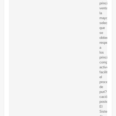
principal
ventaja
la
mayor
selectivida
que
se
obtiene
respecto
a
los
principales
compuesto
activos,
facilitando
el
proceso
de
puri?
cación
posterior.
El
Sistema