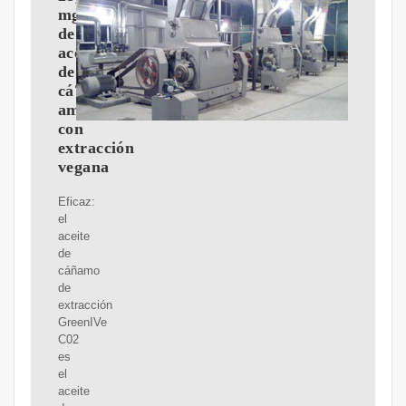
mg
de
aceite
de
cá?
amo
con
extracción
vegana
Eficaz:
el
aceite
de
cáñamo
de
extracción
GreenIVe
C02
es
el
aceite