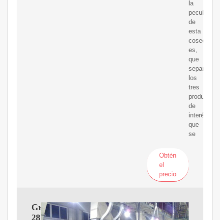
la
peculiarida
de
esta
cosechado
es,
que
separa
los
tres
productos
de
interés
que
se
Obtén
el
precio
GreenIVe
28,000