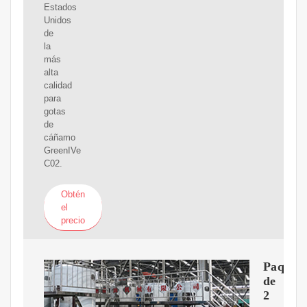
Estados
Unidos
de
la
más
alta
calidad
para
gotas
de
cáñamo
GreenIVe
C02.
Obtén
el
precio
Paquet
de
2