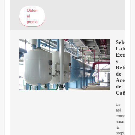
Obtén
el
precio
Sebede
Lab.
Extracc
y
Refinam
de
Aceite
de
Cañam
Es
así
como
nace
la
propuesta