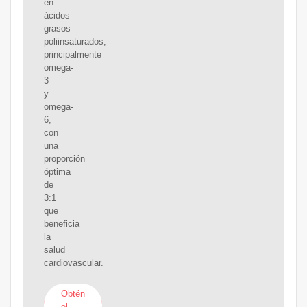
en
ácidos
grasos
poliinsaturados,
principalmente
omega-
3
y
omega-
6,
con
una
proporción
óptima
de
3:1
que
beneficia
la
salud
cardiovascular.
Obtén
el