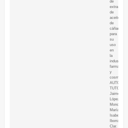
de
extracción
de
aceite
de
cáñamo
para
su
uso
en
la
industria
farmacéuti
y
cosmética.
AUTOR:
TUTOR:
Jaime
López
Moncholí.
María
Isabel
Iborra
Clar.