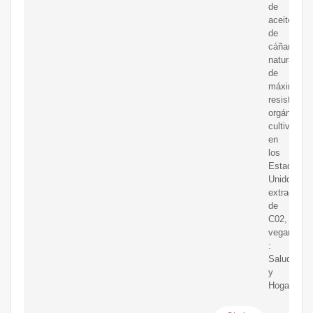
de
aceite
de
cáñamo
natural
de
máxima
resistencia
orgánico
cultivado
en
los
Estados
Unidos,
extracción
de
C02,
vegano,
:
Salud
y
Hogar