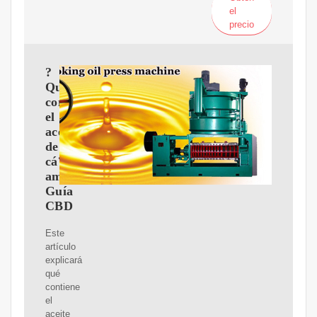
el
precio
?
Qué
contiene
el
aceite
de
cá?
amo?
Guía
CBD
Este
artículo
explicará
qué
contiene
el
aceite