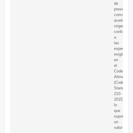
de
presión
como
aceite
virgen
conforme
a
las
especifica
exigidas
en
el
Codex
Alimentari
(Codex
Standard
210-
2015),
lo
que
supondría
un
valor