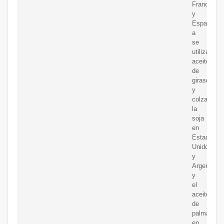
Francia
y
Espa?
a
se
utilizan
aceites
de
girasol
y
colza,
la
soja
en
Estados
Unidos
y
Argentina
y
el
aceite
de
palma
en