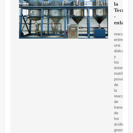
la
Tecnolo
-
enlace
reacción
entre
una
dialcanola
y
los
ésteres
metílicos
provenient
de
la
reacción
de
transesteri
de
los
ácidos
grasos