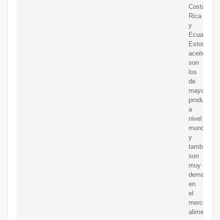
Costa
Rica
y
Ecuador.
Estos
aceites
son
los
de
mayor
producción
a
nivel
mundial
y
también
son
muy
demandad
en
el
mercado
alimentario