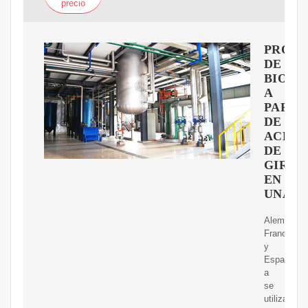
precio
PRODU
DE
BIODI
A
PARTI
DE
ACEIT
DE
GIRAS
EN
UNA
Alemania,
Francia
y
Espa?
a
se
utilizan