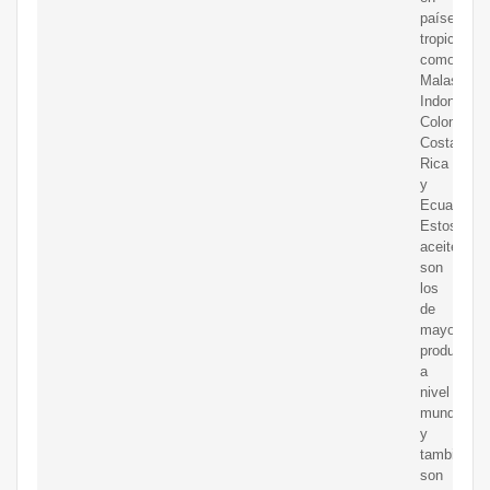
países
tropicales
como
Malasia,
Indonesia,
Colombia,
Costa
Rica
y
Ecuador.
Estos
aceites
son
los
de
mayor
producción
a
nivel
mundial
y
también
son