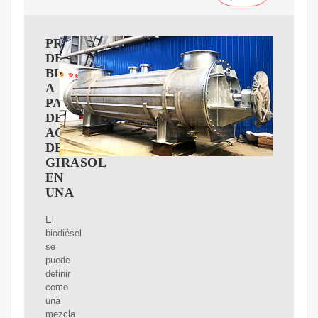
PRODUCCIóN
DE
BIODIéSEL
A
PARTIR
DE
ACEITE
DE
GIRASOL
EN
UNA
El
biodiésel
se
puede
definir
como
una
mezcla