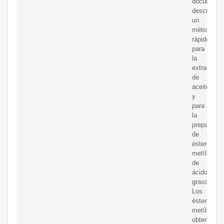
documento
describe
un
método
rápido
para
la
extracción
de
aceite
y
para
la
preparació
de
ésteres
metílicos
de
ácidos
grasos.
Los
ésteres
metílicos
obtenidos