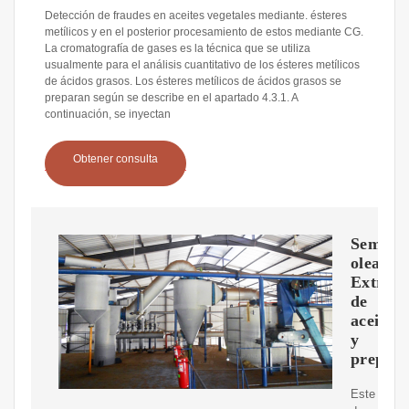
Detección de fraudes en aceites vegetales mediante. ésteres
metílicos y en el posterior procesamiento de estos mediante CG.
La cromatografía de gases es la técnica que se utiliza
usualmente para el análisis cuantitativo de los ésteres metílicos
de ácidos grasos. Los ésteres metílicos de ácidos grasos se
preparan según se describe en el apartado 4.3.1. A
continuación, se inyectan
Obtener consulta
Semilla
oleagin
Extracc
de
aceite
y
prepara
Este