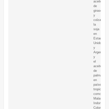
aceites
de
girasol
y
colza,
la
soja
en
Estados
Unidos
y
Argentina
y
el
aceite
de
palma
en
países
tropicales
como
Malasia,
Indonesia,
Colombia,