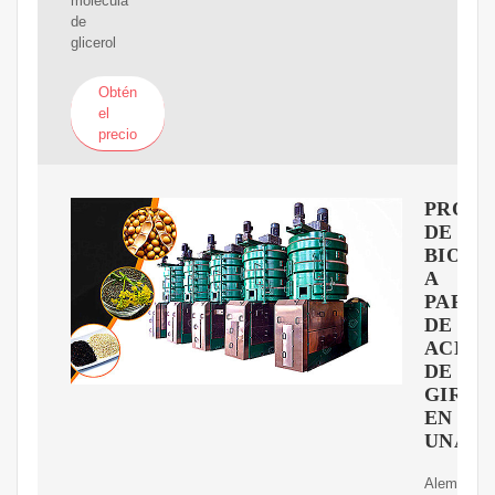
molécula
de
glicerol
Obtén
el
precio
PRODU
DE
BIODI
A
PARTI
DE
ACEIT
DE
GIRAS
EN
UNA
Alemania,