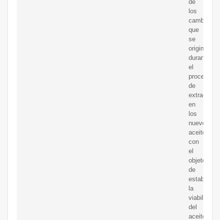
de
los
cambios
que
se
originan
durante
el
proceso
de
extracción
en
los
nuevos
aceites,
con
el
objeto
de
establecer
la
viabilidad
del
aceite