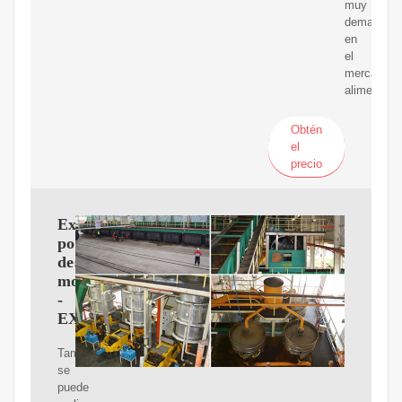
muy
demandad
en
el
mercado
alimentario
Obtén
el
precio
Extracción
por
destilación
molecular
-
EXTRACCIóN
También
se
puede