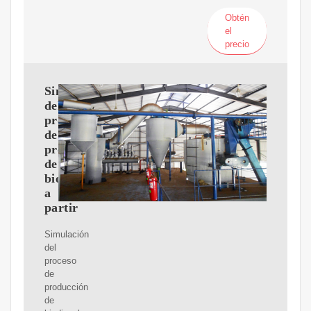
Obtén
el
precio
Simulación
del
proceso
de
producción
de
biodiesel
a
partir
Simulación
del
proceso
de
producción
de