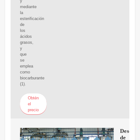
y
mediante
la
esterificación
de
los
ácidos
grasos,
y
que
se
emplea
como
biocarburante
(1).
Obtén
el
precio
Descrip
de