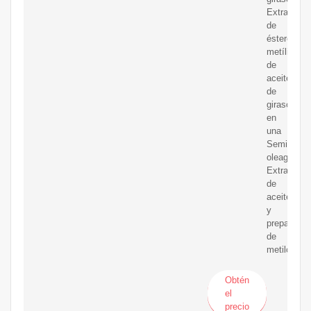
Extracción
de
ésteres
metílicos
de
aceite
de
girasol
en
una
Semillas
oleaginosa
Extracción
de
aceite
y
preparació
de
metilcelul
Obtén
el
precio