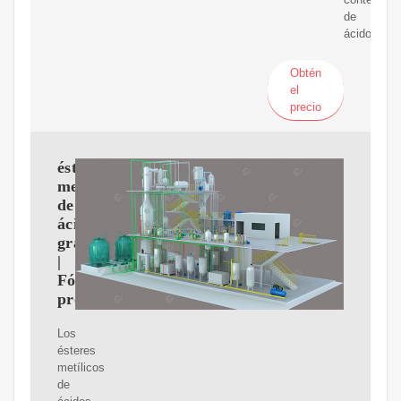
de
ácido
Obtén
el
precio
ésteres
metílicos
de
ácidos
grasos
|
Fórmula,
propiedades
Los
ésteres
metílicos
de