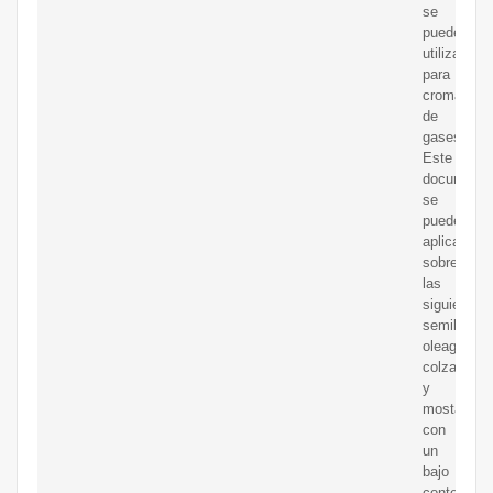
se
pueden
utilizar
para
cromatogra
de
gases.
Este
documento
se
puede
aplicar
sobre
las
siguientes
semillas
oleaginosa
colza
y
mostaza
con
un
bajo
contenido