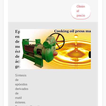
Obtén
el
precio
Epoxidación
enzimática
de
metil
ésteres
de
ácidos
grasos
Síntesis
de
epóxidos
derivados
de
metil
ésteres.