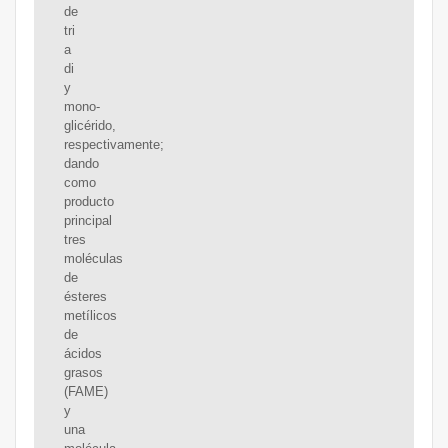
de
tri
a
di
y
mono-
glicérido,
respectivamente;
dando
como
producto
principal
tres
moléculas
de
ésteres
metílicos
de
ácidos
grasos
(FAME)
y
una