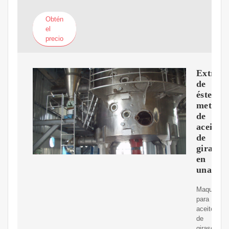
Obtén
el
precio
Extracc
de
ésteres
metílico
de
aceite
de
girasol
en
una
Maquina
para
aceite
de
girasol