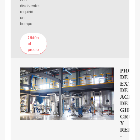
disolventes
requirió
un
tiempo
Obtén
el
precio
PROC
DE
EXTRA
DE
ACEIT
DE
GIRAS
CRUD
Y
REFIN
-