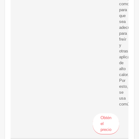
como
para
que
sea
adecuado
para
freír
y
otras
aplicacion
de
alto
calor.
Por
esto,
se
usa
comúnmen
Obtén
el
precio