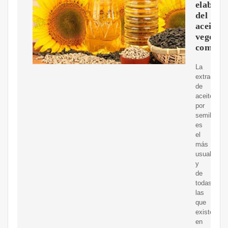
elabora
del
aceite
vegetal
comesti
La
extracción
de
aceites
por
semillas
es
el
más
usual,
y
de
todas
las
que
existen
en