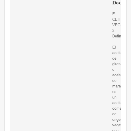
Docsity
E
CEITES
VEGE
3.
Definición.
—
El
aceite
de
girasol
o
aceite
de
maravilla
es
un
aceite
comestible
de
origen
vegetal
que