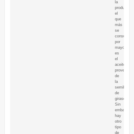
la
producción
el
que
más
se
consume
por
mayoría
es
el
aceite
provenient
de
la
semilla
de
girasol.
Sin
embargo
hay
otro
tipo
de