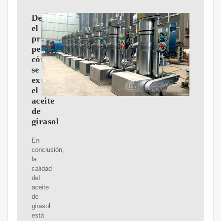
Descubre
el
proceso
perfecto:
cómo
se
extrae
el
aceite
de
girasol
En
conclusión,
la
calidad
del
aceite
de
girasol
está