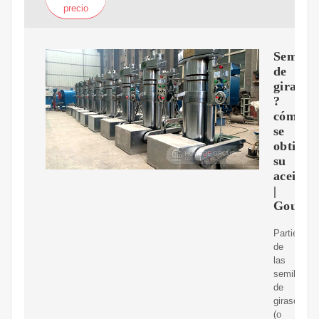
precio
Semilla
de
girasol:
?
cómo
se
obtiene
su
aceite?
|
Gourme
Partiendo
de
las
semillas
de
girasol
(o