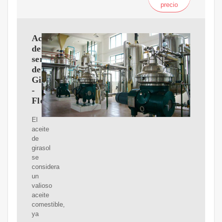
precio
Aceite
de
semilla
de
Girasol
-
Florapower
El
aceite
de
girasol
se
considera
un
valioso
aceite
comestible,
ya