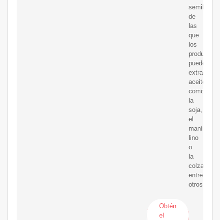
semillas
de
las
que
los
productore
pueden
extraer
aceites
como:
la
soja,
el
maní,
lino
o
la
colza,
entre
otros.
Obtén
el