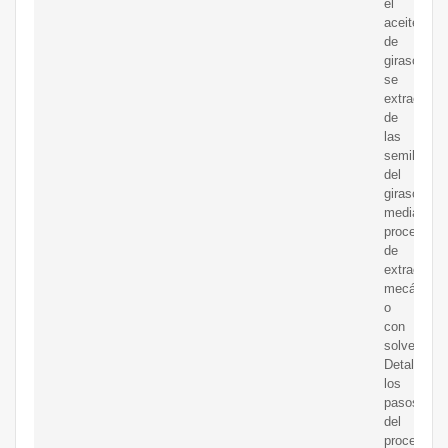
el
aceite
de
girasol
se
extrae
de
las
semillas
del
girasol
mediante
procesos
de
extracción
mecánica
o
con
solventes.
Detalla
los
pasos
del
proceso