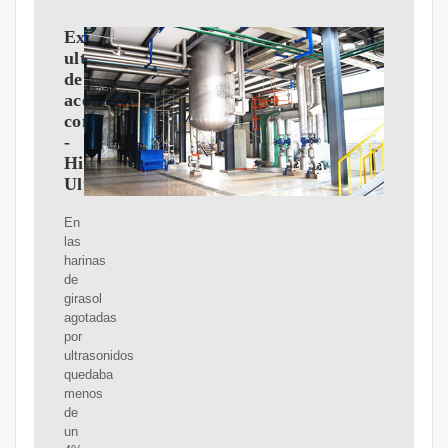
Extracción
ultrasónica
de
aceites
comestibles
-
Hielscher
Ultrasonics
En
las
harinas
de
girasol
agotadas
por
ultrasonidos
quedaba
menos
de
un