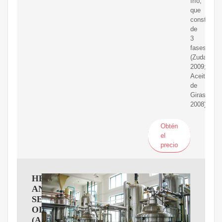
frío,
que
consta
de
3
fases
(Zudaire,
2009;
Aceite
de
Girasol,
2008).
Obtén
el
precio
HELIANTHUS
ANNUUS
SEED
OIL
(Aceite