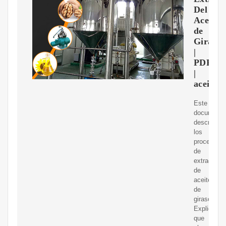
Del
Aceite
de
Girasol
|
PDF
|
aceite
Este
documento
describe
los
procesos
de
extracción
de
aceite
de
girasol.
Explica
que