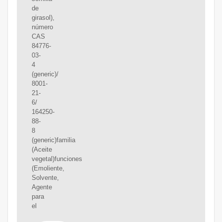
de
girasol),
número
CAS
84776-
03-
4
(generic)/
8001-
21-
6/
164250-
88-
8
(generic)familia
(Aceite
vegetal)funciones
(Emoliente,
Solvente,
Agente
para
el