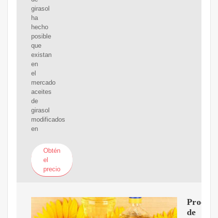
girasol
ha
hecho
posible
que
existan
en
el
mercado
aceites
de
girasol
modificados
en
Obtén
el
precio
Proceso
de