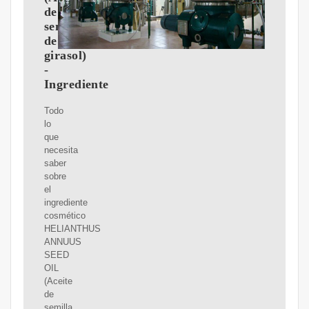
de
semilla
de
girasol)
-
Ingrediente
Todo
lo
que
necesita
saber
sobre
el
ingrediente
cosmético
HELIANTHUS
ANNUUS
SEED
OIL
(Aceite
de
semilla