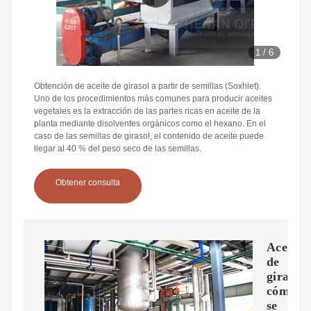
1
/
6
Obtención de aceite de girasol a partir de semillas (Soxhlet).
Uno de los procedimientos más comunes para producir aceites
vegetales es la extracción de las partes ricas en aceite de la
planta mediante disolventes orgánicos como el hexano. En el
caso de las semillas de girasol, el contenido de aceite puede
llegar al 40 % del peso seco de las semillas.
Obtener consulta
Aceite
de
girasol,
cómo
se