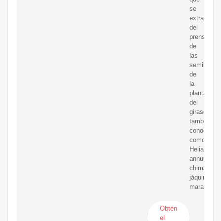
se
extrae
del
prensado
de
las
semillas
de
la
planta
del
girasol,
también
conocida
como
Helianthus
annuus,
chimalate,
jáquima,
maravilla
Obtén
el