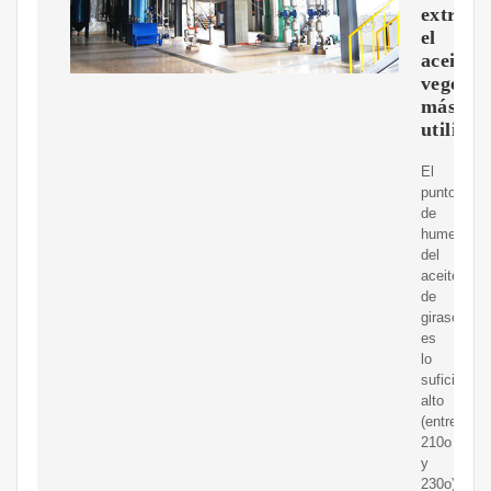
extrae
el
aceite
vegetal
más
utilizad
El
punto
de
humeo
del
aceite
de
girasol
es
lo
suficiente
alto
(entre
210o
y
230o)