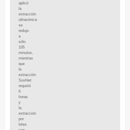
aplicó
la
extracción
ultrasónica
se
redujo
a
sólo
105
minutos,
mientras
que
la
extracción
Soxhlet
requirió
6
horas
y
la
extracción
por
lotes
con