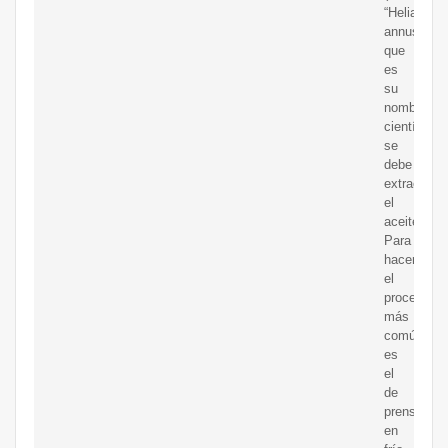
“Heliantus
annus”
que
es
su
nombre
científico)
se
debe
extraer
el
aceite.
Para
hacerlo,
el
proceso
más
común
es
el
de
prensado
en