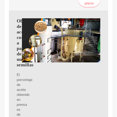
precio
Obtención
de
aceites
comestibles
a
partir
de
nuevas
semillas
El
porcentaje
de
aceite
obtenido
en
prensa
es
de