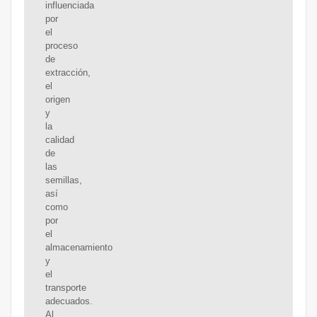
influenciada
por
el
proceso
de
extracción,
el
origen
y
la
calidad
de
las
semillas,
así
como
por
el
almacenamiento
y
el
transporte
adecuados.
Al