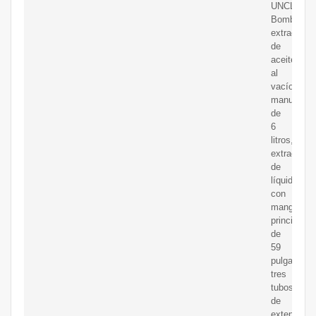
UNCLES
Bomba
extractora
de
aceite
al
vacío
manual
de
6
litros,
extractor
de
líquido
con
manguera
principal
de
59
pulgadas,
tres
tubos
de
extensión