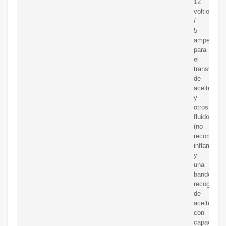
12
voltios
/
5
amperios
para
el
transvase
de
aceite
y
otros
fluidos
(no
recomenda
inflamable
y
una
bandeja
recogedora
de
aceite
con
capacidad