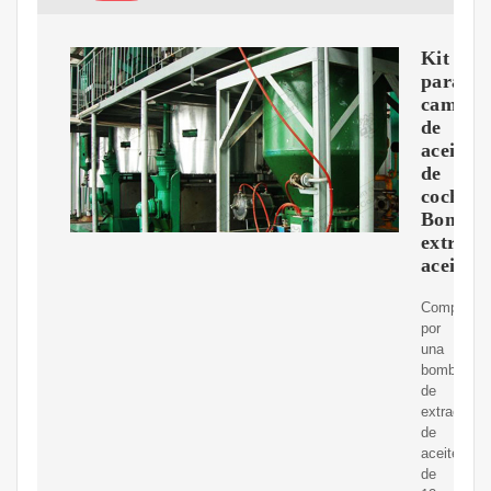
Kit
para
cambio
de
aceite
de
coche
Bomba
extract
aceite
Compuest
por
una
bomba
de
extracción
de
aceite
de