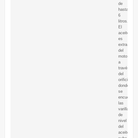
de
hasta
6
litros.
El
aceite
es
extraído
del
motor
a
través
del
orificio
donde
se
encuentran
las
varilla
de
nivel
del
aceite,