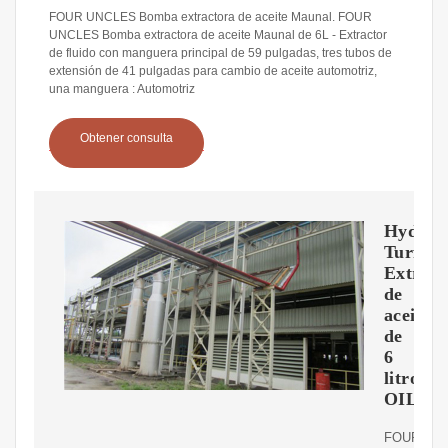
FOUR UNCLES Bomba extractora de aceite Maunal. FOUR
UNCLES Bomba extractora de aceite Maunal de 6L - Extractor
de fluido con manguera principal de 59 pulgadas, tres tubos de
extensión de 41 pulgadas para cambio de aceite automotriz,
una manguera : Automotriz
Obtener consulta
Hydro-
Turf
Extract
de
aceite
de
6
litros
OIL01
FOUR