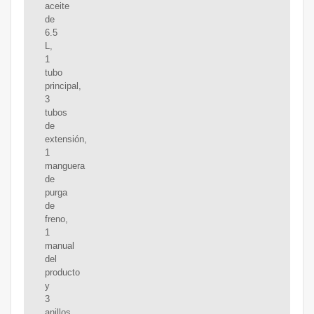
aceite
de
6.5
L,
1
tubo
principal,
3
tubos
de
extensión,
1
manguera
de
purga
de
freno,
1
manual
del
producto
y
3
anillos