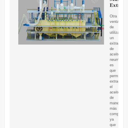
Extract
Otra
ventaja
de
utilizar
un
extractor
de
aceite
neumático
es
que
permite
extraer
el
aceite
de
manera
más
completa,
ya
que