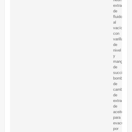
extractor
de
fluidos
al
vacío
con
varilla
de
nivel
y
manguera
de
succión,
bomba
de
cambio
de
extractor
de
aceite
para
evacuació
por