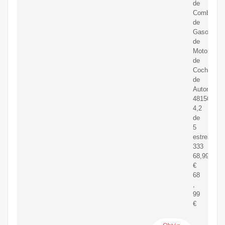
de
Combustib
de
Gasolina
de
Motor
de
Coche
de
Automóvil
481509
4,2
de
5
estrellas
333
68,99
€
68
,
99
€