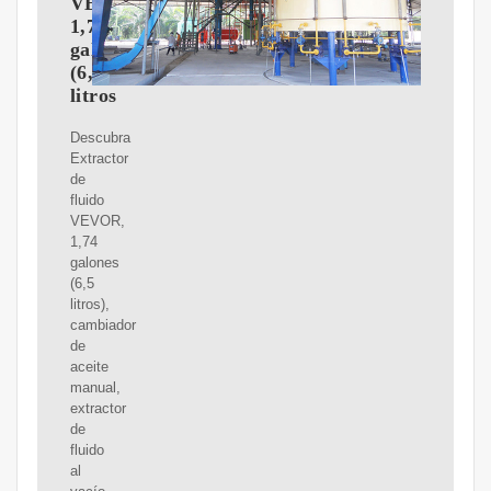
VEVOR,
1,74
galones
(6,5
litros
Descubra
Extractor
de
fluido
VEVOR,
1,74
galones
(6,5
litros),
cambiador
de
aceite
manual,
extractor
de
fluido
al