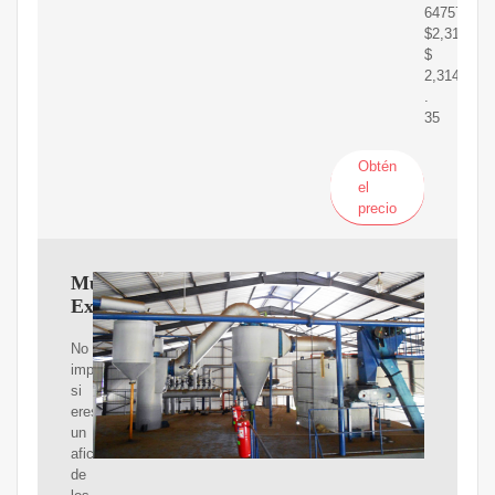
647570
$2,314.35
$
2,314
.
35
Obtén
el
precio
Mundo
Extractor
No
importa
si
eres
un
aficionado
de