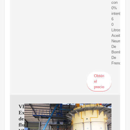
con
0%
interés.
6
0
Litros
Aceite
Neumático
De
Bomba
De
Freno
Obtén
el
precio
VEVOR
Extractor
de
fluido