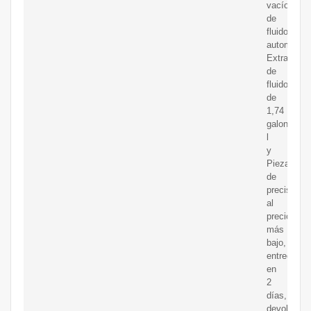
vacío
de
fluidos
automotric
Extractor
de
fluidos
de
1,74
galones/6,
l
y
Piezas
de
precisión
al
precio
más
bajo,
entrega
en
2
días,
devolución