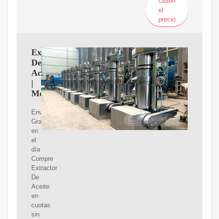
Obtén
el
precio
Extractor
De
Aceite
|
MercadoLibre
Envíos
Gratis
en
el
día
Compre
Extractor
De
Aceite
en
cuotas
sin