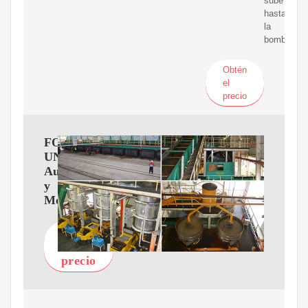
sube
hasta
la
bomba
Obtén
el
precio
FOUR
UNCLES.mx:
Automotriz
y
Motocicletas
Obtén
el
precio