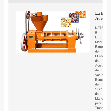
Extract
Aceite
KATSU
9
Litro
Manual
Extractor
de
Fluido
de
Aceite
de
Vacío
Bomba
de
Succión
de
Mano
para
Transferen