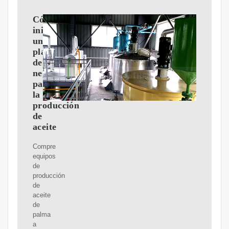
Cómo
iniciar
un
plan
de
negocio
para
la
producción
de
aceite
Compre
equipos
de
producción
de
aceite
de
palma
a