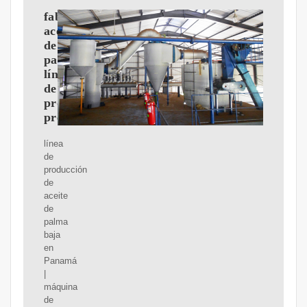
fabricar
aceite
de
palma
línea
de
procesamiento
precio
línea
de
producción
de
aceite
de
palma
baja
en
Panamá
|
máquina
de