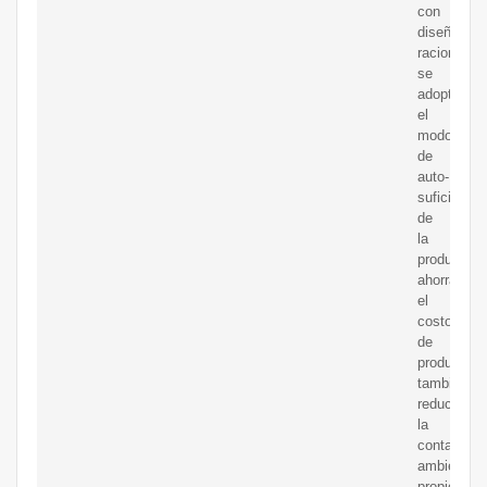
con
diseño
racional,
se
adopta
el
modo
de
auto-
suficiente
de
la
producción
ahorrando
el
costo
de
producción
también
reduciendo
la
contamina
ambiental,
propicio