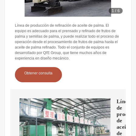
1
/
6
Línea de producción de refinación de aceite de palma. El
equipo es adecuado para el prensado y refinado de frutos de
palma y semillas de palma, y puede realizar todo el proceso de
operación desde el procesamiento de frutos de palma hasta el
aceite de palma refinado. Todo el conjunto de equipos es
desarrollado por QI'E Group, que tiene muchos años de
experiencia en diseño mecánico.
Obtener consulta
Línea
de
producc
de
aceite
de