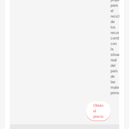
para
el
reciclaje
de
los
recursos;
combinado
con
la
situación
real
del
país
de
las
materias
primas
Obtén
el
precio