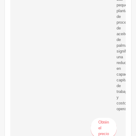
pequeñas
plantas
de
procesami
de
aceite
de
palma
significan
una
reducción
en
capacidad,
capital
de
trabajo
y
costos
operativos.
Obtén
el
precio