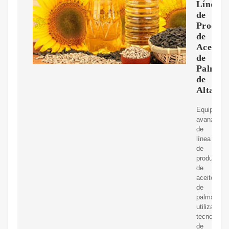
Línea
de
Produc
de
Aceite
de
Palma
de
Alta
Equipo
avanzado
de
línea
de
producción
de
aceite
de
palma
utilizando
tecnología
de