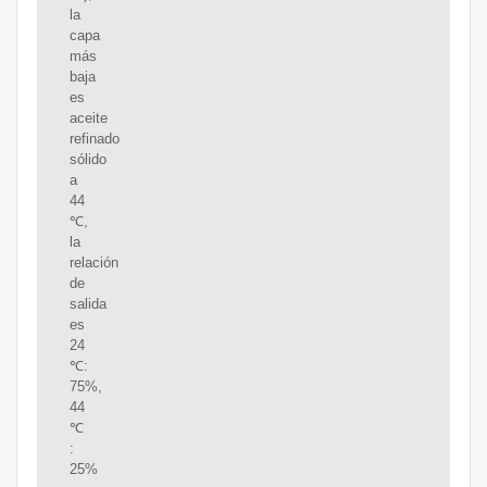
la
capa
más
baja
es
aceite
refinado
sólido
a
44
℃,
la
relación
de
salida
es
24
℃:
75%,
44
℃
:
25%