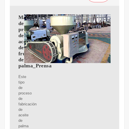
Máquina
de
prensa
de
aceite
de
fruta
de
palma_Prensa
Este
tipo
de
proceso
de
fabricación
de
aceite
de
palma