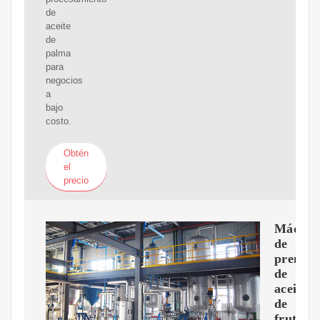
de
aceite
de
palma
para
negocios
a
bajo
costo.
Obtén
el
precio
Máquin
de
prensa
de
aceite
de
fruta