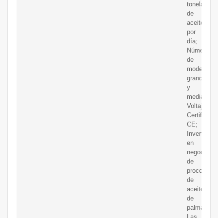
toneladas
de
aceite
por
día;
Número
de
modelo:Ta
grande
y
mediano;
Voltaje:Aju
Certificaci
CE;
Invertir
en
negocio
de
procesami
de
aceite
de
palma
Las