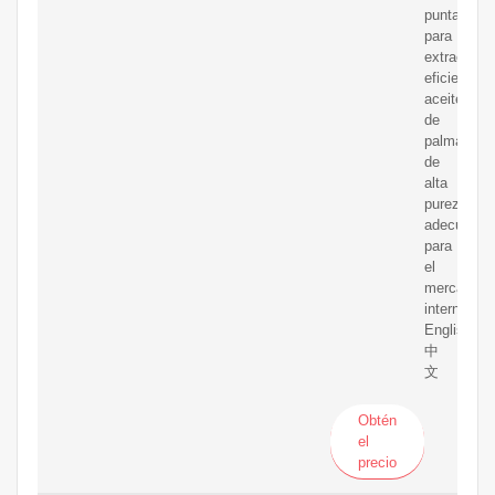
punta
para
extraer
eficientem
aceite
de
palma
de
alta
pureza,
adecuado
para
el
mercado
internacion
English
中
文
Obtén
el
precio