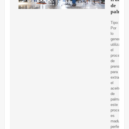
de
palma_
Tipo:
Por
lo
general,
utilizamos
el
proceso
de
prensado
para
extraer
el
aceite
de
palma,
este
proceso
es
maduro,
perfecto,