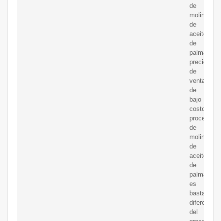
de
molino
de
aceite
de
palma,
precio
de
venta
de
bajo
costoEl
proceso
de
molino
de
aceite
de
palma
es
bastante
diferente
del