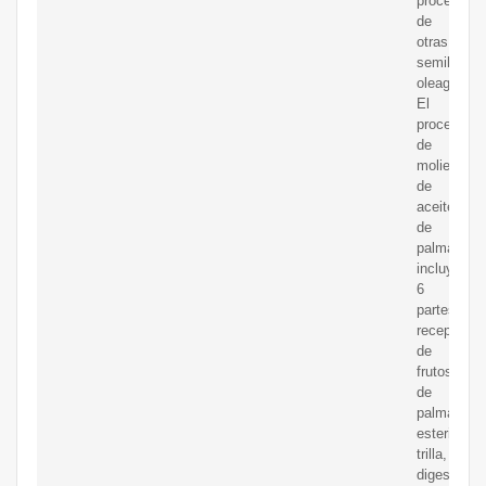
procesami
de
otras
semillas
oleaginosa
El
proceso
de
molienda
de
aceite
de
palma
incluye
6
partes:
recepción
de
frutos
de
palma,
esterilizaci
trilla,
digestión