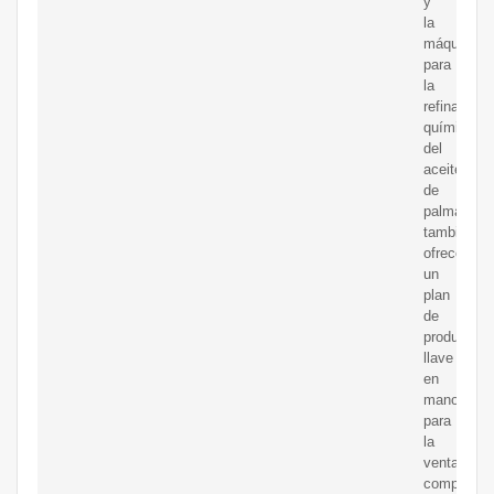
y
la
máquina
para
la
refinación
química
del
aceite
de
palma,
también
ofrecemos
un
plan
de
producción
llave
en
mano
para
la
venta
completa