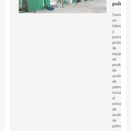
palma
Somos
un
fabricante
y
proveedor
profesional
de
equipos
de
producción
de
aceite
de
palma,
incluido
el
extractor
de
aceite
de
palma