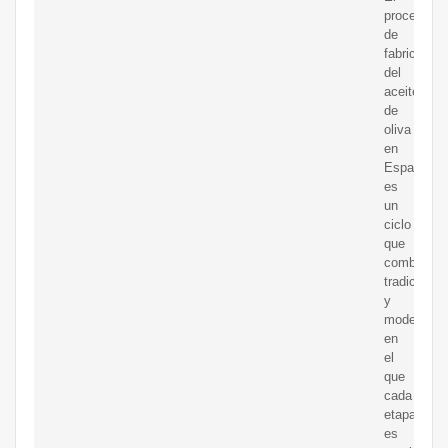
proceso
de
fabricación
del
aceite
de
oliva
en
España
es
un
ciclo
que
combina
tradición
y
modernida
en
el
que
cada
etapa
es