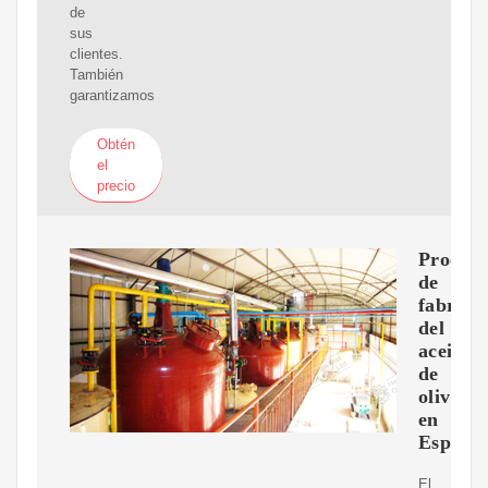
de
sus
clientes.
También
garantizamos
Obtén
el
precio
Proceso
de
fabrica
del
aceite
de
oliva
en
España
El