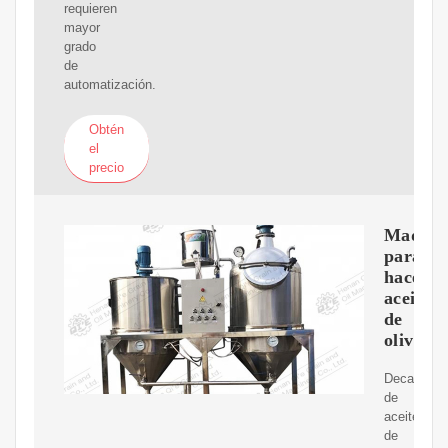
requieren
mayor
grado
de
automatización.
Obtén
el
precio
Maquin
para
hacer
aceite
de
oliva
Decanter
de
aceite
de