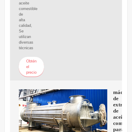
aceite
comestible
de
alta
calidad,
Se
utilizan
diversas
técnicas
Obtén
el
precio
máquin
de
extracc
de
aceite
comesti
para