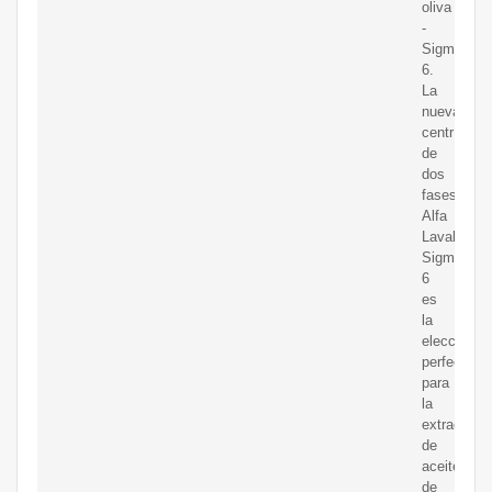
oliva
-
Sigma
6.
La
nueva
centrífuga
de
dos
fases
Alfa
Laval
Sigma
6
es
la
elección
perfecta
para
la
extracción
de
aceite
de