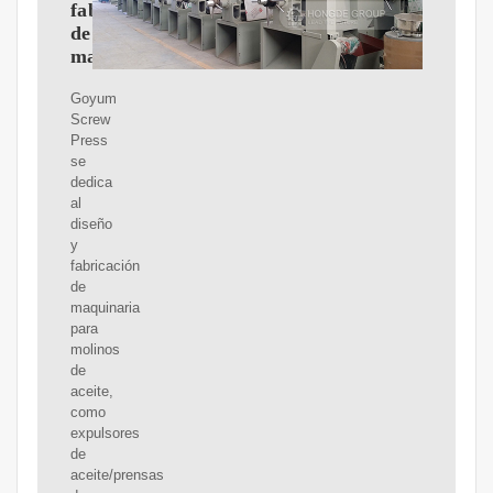
fabricación
de
maquinaria
Goyum
Screw
Press
se
dedica
al
diseño
y
fabricación
de
maquinaria
para
molinos
de
aceite,
como
expulsores
de
aceite/prensas