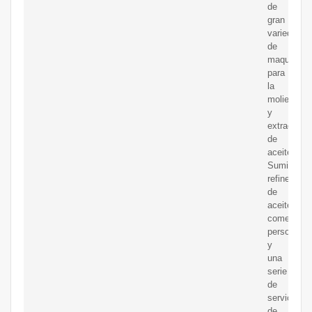
de
gran
variedad
de
maquinaria
para
la
molienda
y
extracción
de
aceites.
Suministr
refinerías
de
aceite
comestible
personaliz
y
una
serie
de
servicios
de