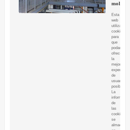
molinos
Esta
web
utiliza
cookies
para
que
podamos
ofrecerte
la
mejor
experienci
de
usuario
posible.
La
informació
de
las
cookies
se
almacena