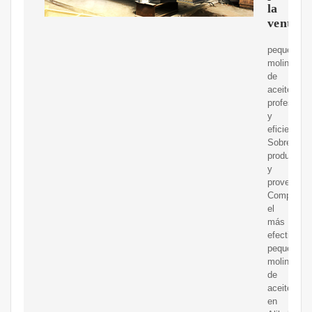
la
venta
pequeños
molinos
de
aceite
profesional
y
eficiente.
Sobre
producto
y
proveedore
Compre
el
más
efectivo.
pequeños
molinos
de
aceite
en