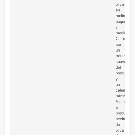
oliva
en
molinos
pequeños
y
medianos.
Caracteriz
por
un
tratamient
suave
del
producto
y
un
calentamie
mínimo,
Sigma
6
produce
aceite
de
oliva