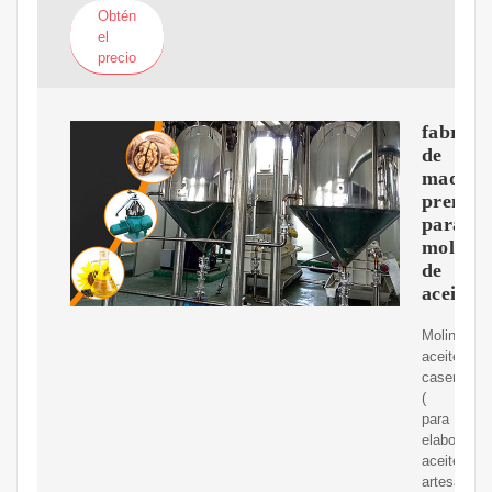
Obtén
el
precio
fabrica
de
maquin
premiu
para
molinos
de
aceite
Molino
aceite
casero
(
para
elaborar
aceite
artesanal)