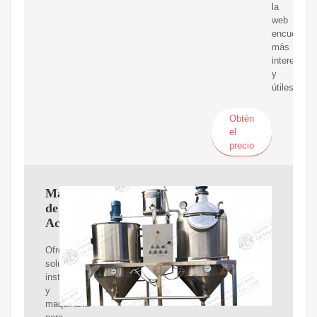
la
web
encuentras
más
interesant
y
útiles.
Obtén
el
precio
Maquinaria
de
Aceite
Ofrecemos
soluciones,
instalaciones
y
maquinaria