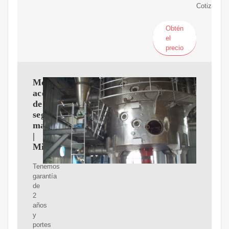
Cotización
Obtén
el
precio
Molino
aceite
de
segunda
mano
|
Milanuncios
Tenemos
garantía
de
2
años
y
portes