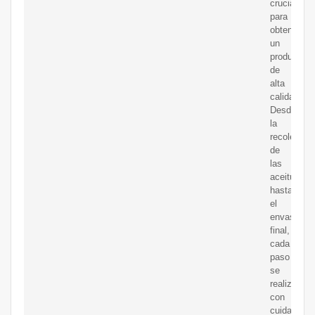
crucial
para
obtener
un
producto
de
alta
calidad.
Desde
la
recolecció
de
las
aceitunas
hasta
el
envasado
final,
cada
paso
se
realiza
con
cuidado