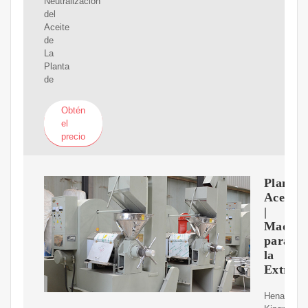
Neutralización
del
Aceite
de
La
Planta
de
Obtén
el
precio
Plantas
Aceiter
|
Maquin
para
la
Extracc
Henan