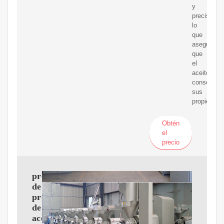
y
precisión,
lo
que
asegura
que
el
aceite
conserve
sus
propiedade
Obtén
el
precio
proceso
de
procesamiento
de
aceite