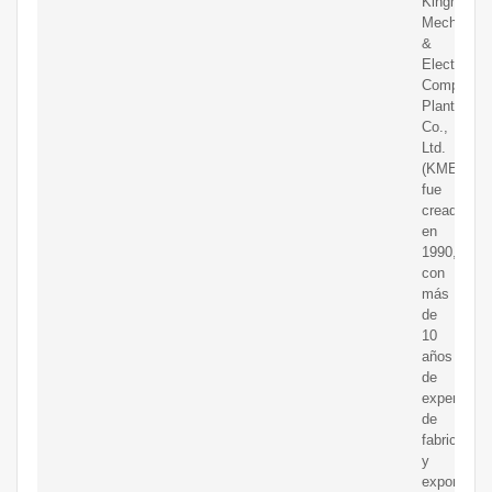
Kingman
Mechanica
&
Electrical
Complete
Plant
Co.,
Ltd.
(KMEC)
fue
creada
en
1990,
con
más
de
10
años
de
experienci
de
fabricación
y
exportació