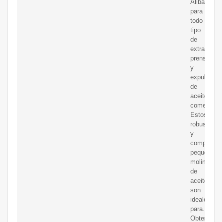
Alibaba
para
todo
tipo
de
extracción,
prensado
y
expulsión
de
aceite
comercial.
Estos
robustos
y
competent
pequeños
molinos
de
aceite
son
ideales
para.
Obtener