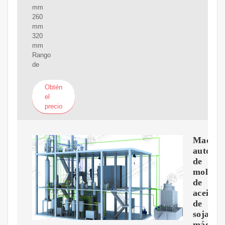
mm
260
mm
320
mm
Rango
de
Obtén
el
precio
Maquin
automát
de
molinill
de
aceite
de
soja,
máquin