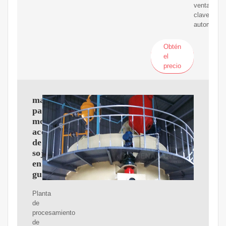
venta
clave:
automático
Obtén
el
precio
maquina
para
moler
aceite
de
soja
en
guatemala
Planta
de
procesamiento
de