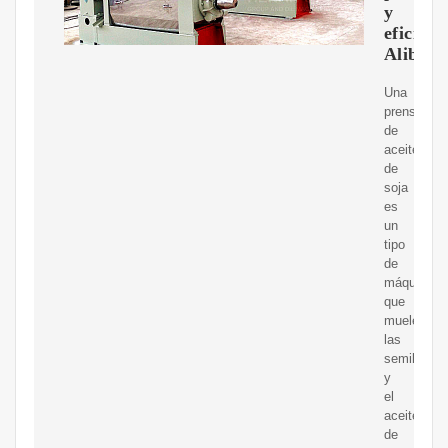
y
eficient
Alibab
Una
prensa
de
aceite
de
soja
es
un
tipo
de
máquina
que
muele
las
semillas
y
el
aceite
de