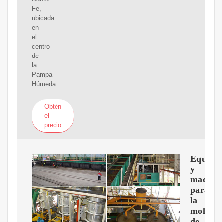
Fe,
ubicada
en
el
centro
de
la
Pampa
Húmeda.
Obtén
el
precio
Equipo
y
maquin
para
la
molien
de