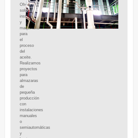
Ofrecemos
soluciones,
instalaciones
y
maquinaria
para
el
proceso
del
aceite.
Realizamos
proyectos
para
almazaras
de
pequeña
producción
con
instalaciones
manuales
o
semiautomáticas
y