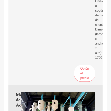
Dise?
o
según
demanda
del
cliente
Dimension
(largo
x
ancho
x
alto):
1700
Obtén
el
precio
Maquinaria
de
Aceite