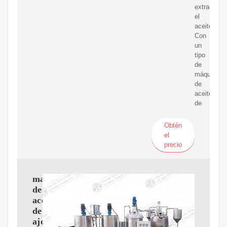
extrae
el
aceite.
Con
un
tipo
de
máquina
de
aceite
de
Obtén
el
precio
maquina
de
aceite
de
ajonjolí