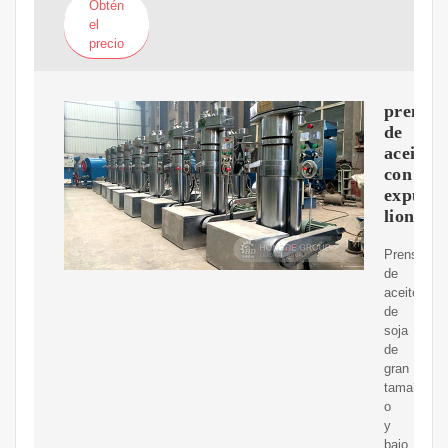
Obtén
el
precio
prensa
de
aceite
con
expulso
lion
Prensa
de
aceite
de
soja
de
gran
tama?
o
y
bajo