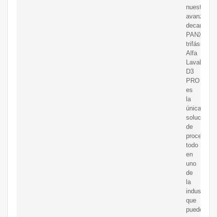
nuestro
avanzado,
decantador
PANX
trifásico
Alfa
Laval
D3
PRO
es
la
única
solución
de
procesami
todo
en
uno
de
la
industria
que
puede