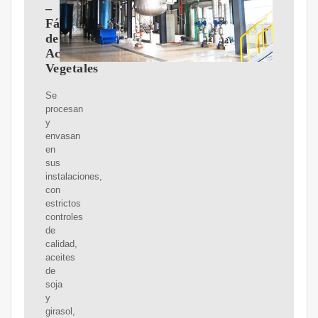
–
Fábrica
de
Aceites
Vegetales
Se
procesan
y
envasan
en
sus
instalaciones,
con
estrictos
controles
de
calidad,
aceites
de
soja
y
girasol,