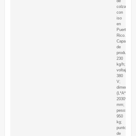
de
colza
con
iso
en
Puerto
Rico.
Capacidad
de
producción
230
kg/h;
voltaje:
380
V;
dimension
(L*A*A):
2030*980*
mm;
peso:
950
kg;
puntos
de