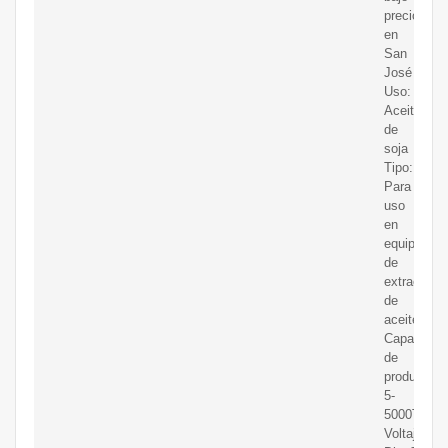
precio
en
San
José
Uso:
Aceite
de
soja
Tipo:
Para
uso
en
equipos
de
extracción
de
aceite
Capacidad
de
producción
5-
5000T/D
Voltaje: