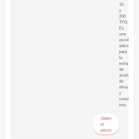
10
y
200
TPD.
Es
una
excelente
adición
para
la
extracción
de
aceite
de
oliva
y
constituye
una
Obtén
el
precio