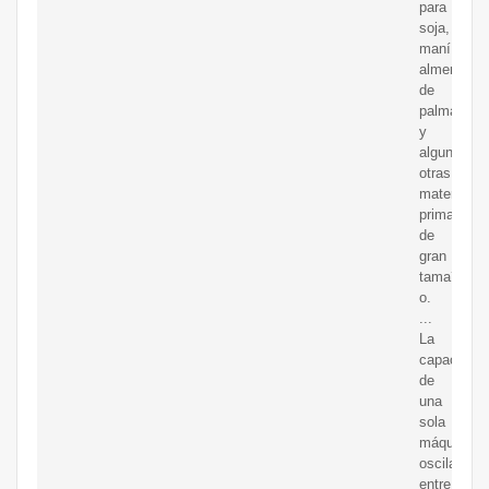
para
soja,
maní,
almendra
de
palma
y
algunas
otras
materias
primas
de
gran
tama?
o.
...
La
capacidad
de
una
sola
máquina
oscila
entre