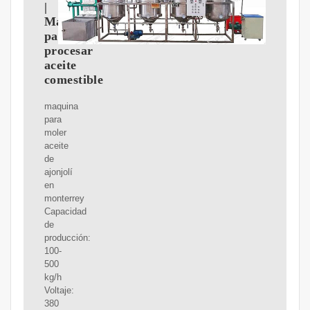
|
Maquina
para
procesar
aceite
comestible
maquina
para
moler
aceite
de
ajonjolí
en
monterrey
Capacidad
de
producción:
100-
500
kg/h
Voltaje:
380