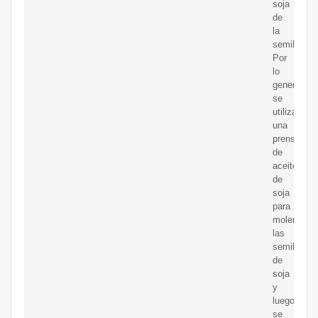
soja
de
la
semilla.
Por
lo
general,
se
utiliza
una
prensa
de
aceite
de
soja
para
moler
las
semillas
de
soja
y
luego
se