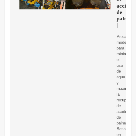
aceite
de
palma
|
Procesami
moderno
para
minimizar
el
uso
de
agua
y
maximizar
la
recuperaci
de
aceite
de
palma
Basado
en