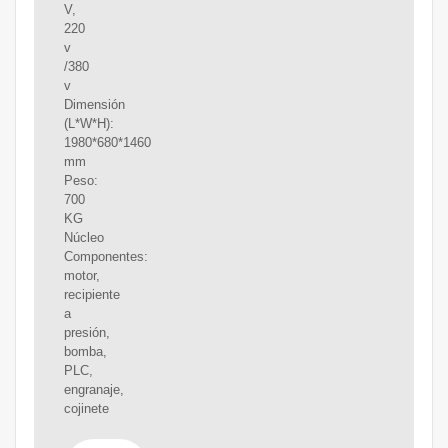
V,
220
v
/380
v
Dimensión
(L*W*H):
1980*680*1460
mm
Peso:
700
KG
Núcleo
Componentes:
motor,
recipiente
a
presión,
bomba,
PLC,
engranaje,
cojinete