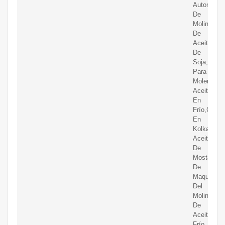
Automátic
De
Molinillo
De
Aceite
De
Soja,Máqu
Para
Moler
Aceite
En
Frío,Coste
En
Kolkata,De
Aceite
De
Mostaza
De
Maquinaria
Del
Molino
De
Aceite
Frío