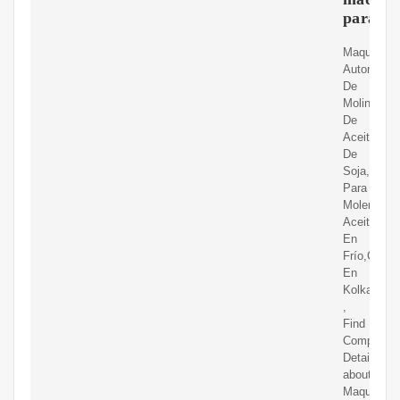
para
Maquinaria
Automátic
De
Molinillo
De
Aceite
De
Soja,Máqu
Para
Moler
Aceite
En
Frío,Coste
En
Kolkata
,
Find
Complete
Details
about
Maquinaria