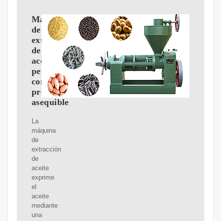
Máquina
de
extracción
de
aceite
perfecta
con
precio
asequible
La
máquina
de
extracción
de
aceite
exprime
el
aceite
mediante
una