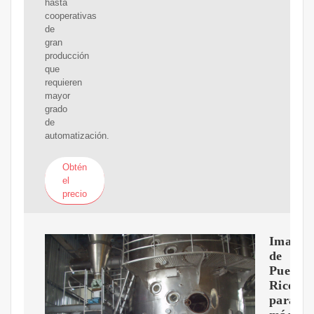
hasta
cooperativas
de
gran
producción
que
requieren
mayor
grado
de
automatización.
Obtén
el
precio
Imagen
de
Puerto
Rico
para