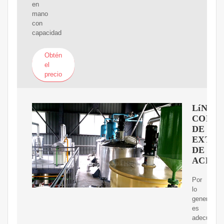
en
mano
con
capacidad
Obtén
el
precio
LíNEA
COMP
DE
EXTRA
DE
ACEIT
Por
lo
general,
es
adecuado