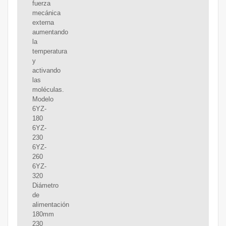
fuerza
mecánica
externa
aumentando
la
temperatura
y
activando
las
moléculas.
Modelo
6YZ-
180
6YZ-
230
6YZ-
260
6YZ-
320
Diámetro
de
alimentación
180mm
230