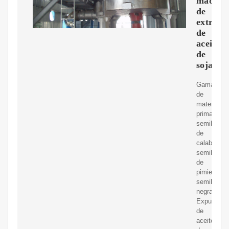
máquin
de
extracc
de
aceite
de
soja
Gama
de
materia
prima:
semilla
de
calabaza,
semilla
de
pimienta,
semilla
negra
Expulsor
de
aceite