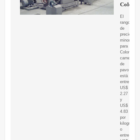
Colomb
El
rango
de
precio
minorista
para
Colombia
carne
de
pavo
está
entre
US$
2.27
y
US$
4.83
por
kilogramo
o
entre