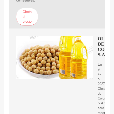
comestibles.
Obtén
el
precio
OLEAG
DE
COLO
S.A.S
En
el
a?
o
2027
Oleaginos
de
Colombia
S.A.S,
será
reconocida