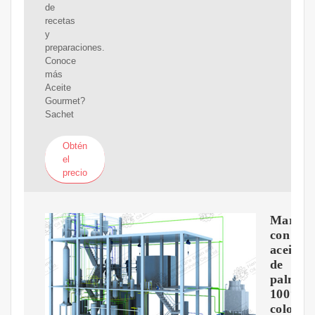
de
recetas
y
preparaciones.
Conoce
más
Aceite
Gourmet?
Sachet
Obtén
el
precio
Marcas
con
aceite
de
palma
100%
colomb