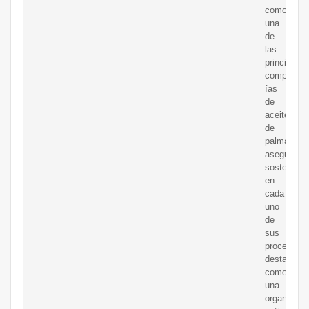
como
una
de
las
principales
compa?
ías
de
aceite
de
palma,
asegurand
sostenibili
en
cada
uno
de
sus
procesos,
destacánd
como
una
organizaci