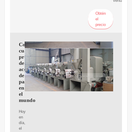
ventajas
Obtén
el
precio
Colombia,
cuarto
productor
de
aceite
de
palma
en
el
mundo
Hoy
en
día,
el