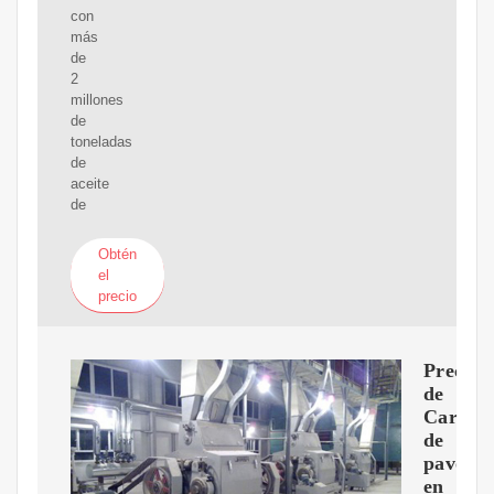
con
más
de
2
millones
de
toneladas
de
aceite
de
Obtén
el
precio
Precio
de
Carne
de
pavo
en