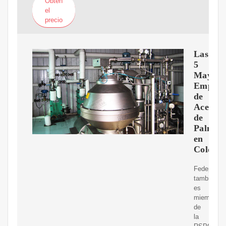
Obtén
el
precio
Las
5
Mayore
Empres
de
Aceite
de
Palma
en
Colomb
Fedepalma
también
es
miembro
de
la