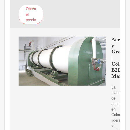
Obtén
el
precio
Aceites
y
Grasas
|
Colomb
B2B
Market
La
elaboració
de
aceite
en
Colombia,
lidera
la