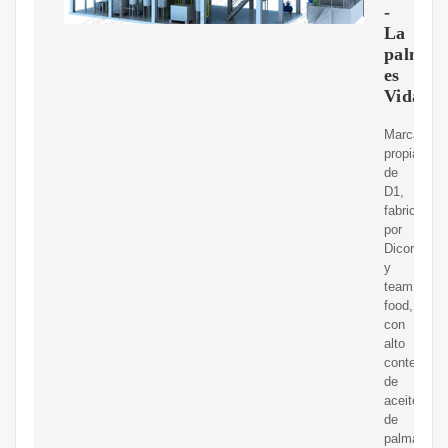
-
La
palma
es
Vida
Marca
propia
de
D1,
fabricada
por
Dicorp
y
team
food,
con
alto
contenido
de
aceite
de
palma.