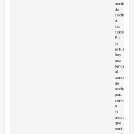
aceites
de
cocina
a
los
consumido
En
la
actualidad
hay
una
tendencia
al
consumo
de
aceites
para
servicios
a
la
mesa,
que
contengan