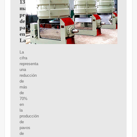
13
mayores
productores
de
pavo
en
Latinoamérica
La
cifra
representa
una
reducción
de
más
de
70%
en
la
producción
de
pavos
de