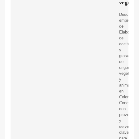
vegetal
Descubre
empresas
de
Elaboracio
de
aceites
y
grasas
de
origen
vegetal
y
animal
en
Colombia.
Conecta
con
proveedor
y
servicios
clave
para