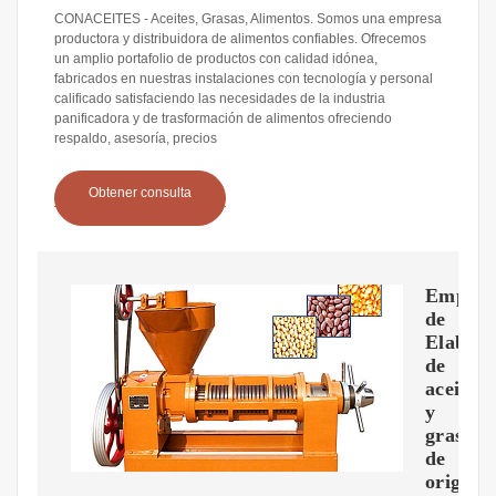
CONACEITES - Aceites, Grasas, Alimentos. Somos una empresa
productora y distribuidora de alimentos confiables. Ofrecemos
un amplio portafolio de productos con calidad idónea,
fabricados en nuestras instalaciones con tecnología y personal
calificado satisfaciendo las necesidades de la industria
panificadora y de trasformación de alimentos ofreciendo
respaldo, asesoría, precios
Obtener consulta
Empres
de
Elabora
de
aceites
y
grasas
de
origen