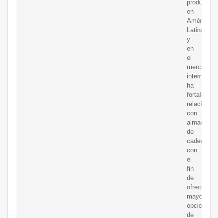
producción
en
América
Latina
y
en
el
mercado
interno
ha
fortalecido
relaciones
con
almacenes
de
cadena
con
el
fin
de
ofrecer
mayores
opciones
de