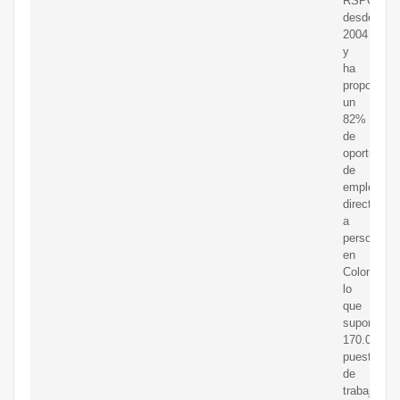
RSPO
desde
2004
y
ha
proporcion
un
82%
de
oportunida
de
empleo
directo
a
personas
en
Colombia,
lo
que
supone
170.000
puestos
de
trabajo.