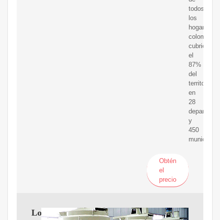
todos
los
hogares
colombian
cubriendo
el
87%
del
territorio,
en
28
departame
y
450
municipios
Obtén
el
precio
Los