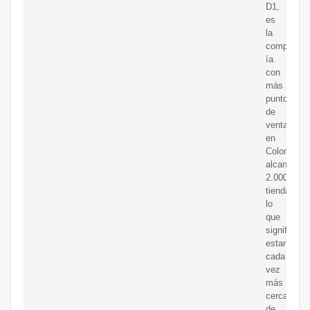
D1,
es
la
compa?
ía
con
más
puntos
de
venta
en
Colombia,
alcanza
2.000
tiendas
lo
que
significa
estar
cada
vez
más
cerca
de