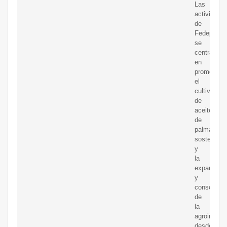
Las
actividade
de
Fedeplama
se
centran
en
promover
el
cultivo
de
aceite
de
palma
sostenible
y
la
expansión
y
consolidac
de
la
agroindustr
desde