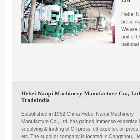
Ltd
Hebei Na
press ma
We are o
unit of 
national
Hebei Nanpi Machinery Manufacture Co., Ltd
TradeIndia
Established in 1952,China Hebei Nanpi Machinery
Manufacture Co., Ltd. has gained immense expertise 
supplying & trading of Oil press, oil expeller, oil pres
etc. The supplier company is located in Cangzhou, H