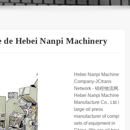
te de Hebei Nanpi Machinery
Hebei Nanpi Machinery
Company-JCtrans
Network - 锦程物流网.
Hebei Nanpi Machinery
Manufacture Co., Ltd is a
large oil press
manufacturer of complete
sets of equipment in