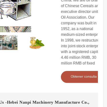
China. We are oil branch
of Chinese Cereals and
executive director unit of
Oil Association. Our
company was built in
1952, as a national
medium-sized enterprise.
In 1998, we restructured
into joint-stock enterprise
with a registered capital of
4.46 million RMB, 30
million RMB of fixed
Obtener consulta
Us -Hebei Nanpi Machinery Manufacture Co.,