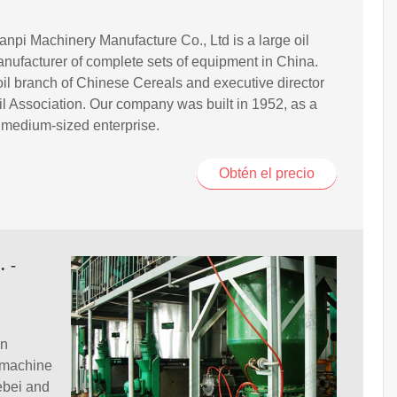
npi Machinery Manufacture Co., Ltd is a large oil
nufacturer of complete sets of equipment in China.
il branch of Chinese Cereals and executive director
Oil Association. Our company was built in 1952, as a
 medium-sized enterprise.
Obtén el precio
. -
in
s machine
ebei and