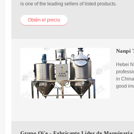
is one of the leading sellers of listed products.
Obtén el precio
Nanpi 
Hebei Na
professi
in China
good ima
Grupo Qi'e - Fabricante Líder de Maquinaria