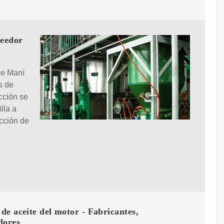
veedor
de Maní
s de
cción se
lla a
icción de
e aceite del motor - Fabricantes,
dores