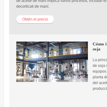
de aceite de maní implica varios procesos, incluido el
decorticati de maní.
Obtén el precio
Cómo in
soja
La princ
de soja 
equipos 
planta d
del acei
producci