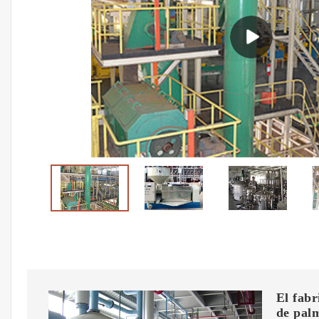
El fabr
de pal