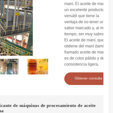
maní. El aceite de maní es
un excelente producto
versátil que tiene la
ventaja de no tener un
sabor marcado y, al mismo
tiempo, ser muy sabroso.
El aceite de maní, que se
obtiene del maní (también
llamado aceite de maní),
es de color pálido y de
consistencia ligera.
Obtener consulta
icante de máquinas de procesamiento de aceite
ma