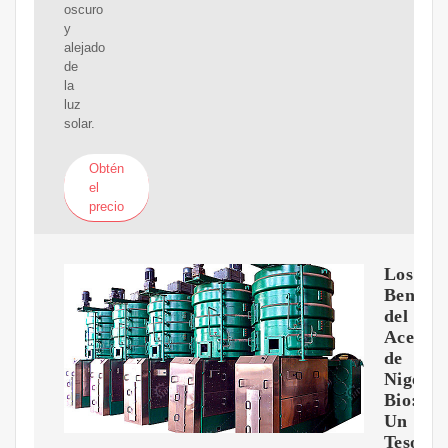
oscuro
y
alejado
de
la
luz
solar.
Obtén
el
precio
Los
Benefic
del
Aceite
de
Nigella
Bio:
Un
Tesoro