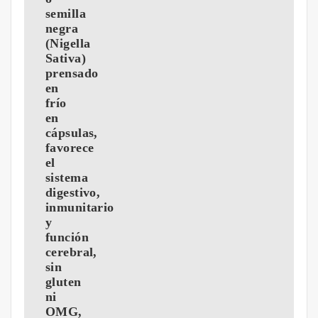
semilla
negra
(Nigella
Sativa)
prensado
en
frío
en
cápsulas,
favorece
el
sistema
digestivo,
inmunitario
y
función
cerebral,
sin
gluten
ni
OMG,