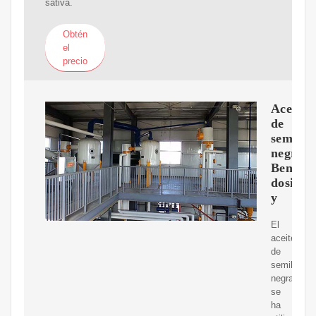
sativa.
Obtén
el
precio
Aceite
de
semilla
negra:
Benefici
dosis
y
El
aceite
de
semilla
negra
se
ha