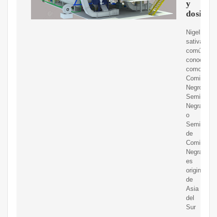
y
dosis
Nigella
sativa,
comúnmen
conocida
como
Comino
Negro,
Semilla
Negra
o
Semilla
de
Comino
Negra,
es
originaria
de
Asia
del
Sur
.