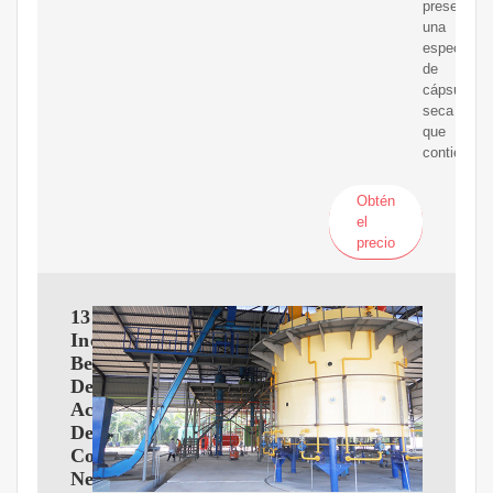
presenta
una
especie
de
cápsula
seca
que
contiene
Obtén
el
precio
13
Increíbles
Beneficios
Del
Aceite
De
Comino
Negro