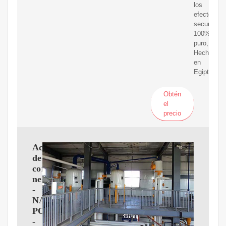
los
efectos
secundario
100%
puro,
Hecho
en
Egipto.
Obtén
el
precio
Aceite
de
comino
negro
-
NATURAL
POLAND
-