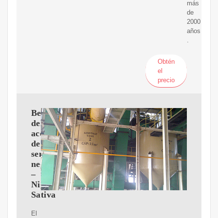
más
de
2000
años
.
Obtén
el
precio
Beneficios
del
aceite
de
semilla
negra
–
Nigella
Sativa
El