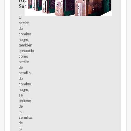
Nigella
Sativa
El
aceite
de
comino
negro,
también
conocido
como
aceite
de
semilla
de
comino
negro,
se
obtiene
de
las
semillas
de
la