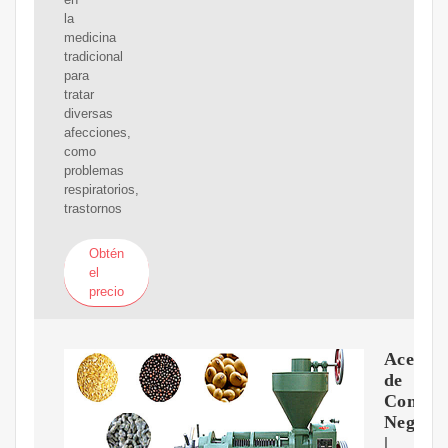
la
medicina
tradicional
para
tratar
diversas
afecciones,
como
problemas
respiratorios,
trastornos
Obtén
el
precio
Aceite
de
Comino
Negro
|