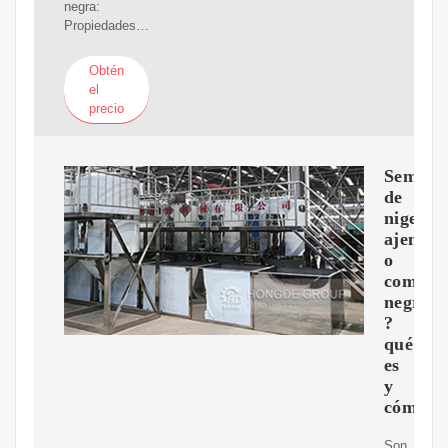
negra:
Propiedades…
Obtén
el
precio
Semilla
de
nigella,
ajenuz
o
comino
negro:
?
qué
es
y
cómo
Son