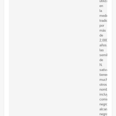
utilizado
en
la
medicina
tradicional
por
más
de
2,000
años.
las
semillas
de
N.
sativa
tienen
muchos
otros
nombres,
incluyendo
comino
negro,
alcaravea
negra