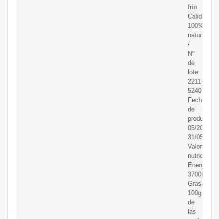
frío.
Calidad:
100%
natural
/
Nº
de
lote:
2211-
5240
Fecha
de
producción
05/2023D
31/05/2025
Valores
nutricional
Energía:
3700KJ/90
Grasas:
100g
de
las