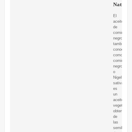
Natural
El
aceite
de
comino
negro,
también
conocido
como
comino
negro
o
Nigella
sativa,
es
un
aceite
vegetal
obtenido
de
las
semillas