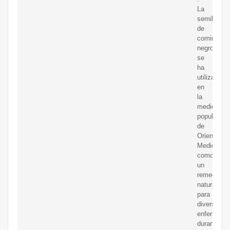
La
semilla
de
comino
negro
se
ha
utilizado
en
la
medicina
popular
de
Oriente
Medio
como
un
remedio
natural
para
diversas
enfermeda
durante