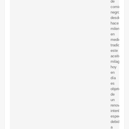
de
comino
negro.Utili
desde
hace
milenios
en
medicina
tradicional,
este
aceite
milagroso
hoy
en
día
es
objeto
de
un
renovado
interés,
especialm
debido
a