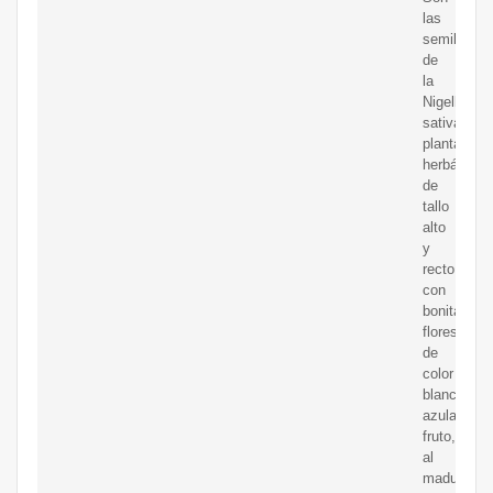
las
semillas
de
la
Nigella
sativa,
planta
herbácea
de
tallo
alto
y
recto
con
bonitas
flores
de
color
blanco
azulado.El
fruto,
al
madurar,