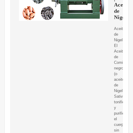
Aceite
de
Nigella
Aceite
de
Nigella:
El
Aceite
de
Comino
negro
(o
aceite
de
Nigella
Sativa)
tonifica
y
purifica
el
cuerpo
sin