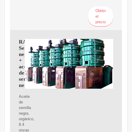
Obtén
el
precio
RAWYA
Semillas
negras
+
aceite
de
semillas
negras
Aceite
de
semilla
negra,
orgánico,
8.4
onzas