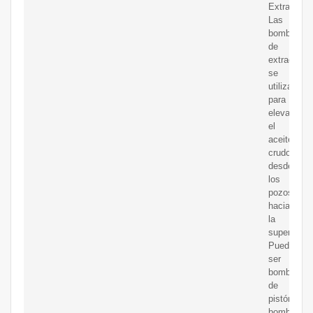
Extracción
Las
bombas
de
extracción
se
utilizan
para
elevar
el
aceite
crudo
desde
los
pozos
hacia
la
superficie.
Pueden
ser
bombas
de
pistón,
bombas