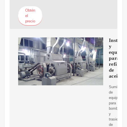
Obtén
el
precio
Instala
y
equipos
para
refinerí
de
aceite
Suministro
de
equipos
para
bombeo
y
trasiego
de