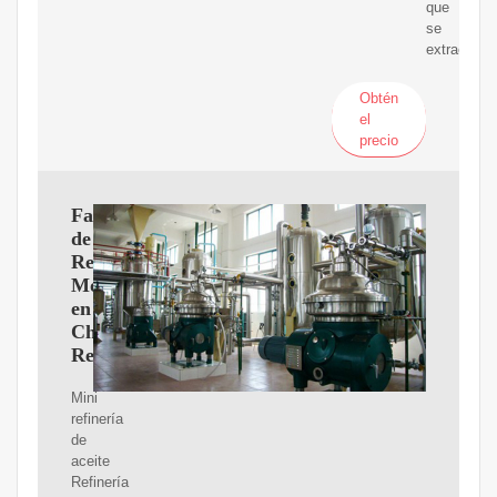
que
se
extraen
Obtén
el
precio
Fabricante
de
Refinerías
Modulares
en
China,
Refinería
Mini
refinería
de
aceite
Refinería