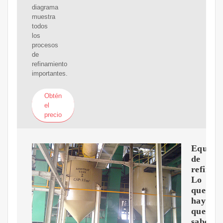
diagrama
muestra
todos
los
procesos
de
refinamiento
importantes.
Obtén
el
precio
Equipo
de
refinerí
Lo
que
hay
que
saber