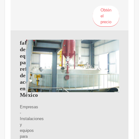
Obtén
el
precio
fabricantes
de
equipos
para
refinerías
de
aceite
en
México
Empresas
-
Instalaciones
y
equipos
para