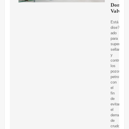
Dombo
Valve
Está
dise?
ado
para
supervisar,
sellar
y
controlar
los
pozos
petrolífero
con
el
fin
de
evitar
el
derrame
de
crudo