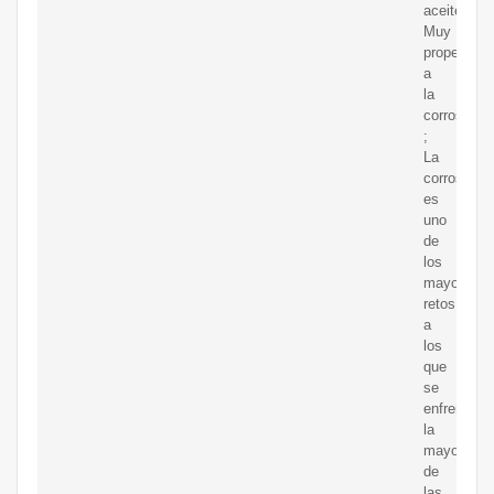
aceite:
Muy
propenso
a
la
corrosión
;
La
corrosión
es
uno
de
los
mayores
retos
a
los
que
se
enfrentan
la
mayoría
de
las