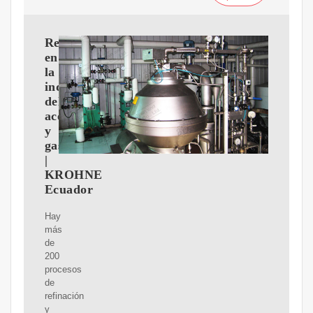
Refinación
en
la
industria
del
aceite
y
gas
|
KROHNE
Ecuador
Hay
más
de
200
procesos
de
refinación
y