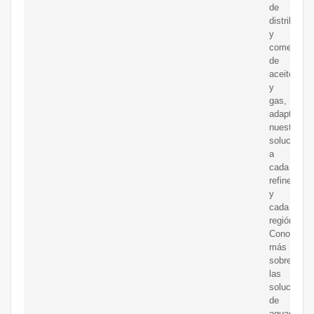
de
distribució
y
comerciali
de
aceite
y
gas,
adaptamos
nuestras
soluciones
a
cada
refinería
y
cada
región.
Conozca
más
sobre
las
soluciones
de
aguas