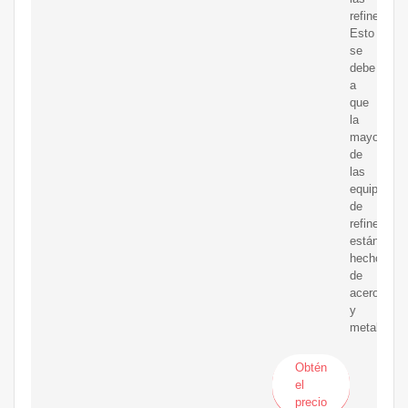
refinerías.
Esto
se
debe
a
que
la
mayoría
de
las
equipos
de
refinería
están
hechos
de
acero
y
metal
Obtén
el
precio