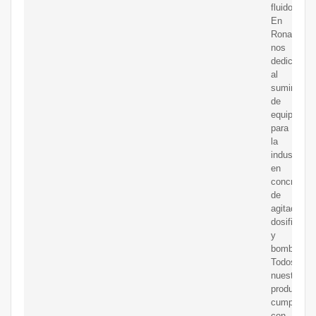
fluidos
En
Rona
nos
dedicamos
al
suministro
de
equipos
para
la
industria,
en
concreto
de
agitación,
dosificació
y
bombeo.
Todos
nuestros
productos
cumplen
con