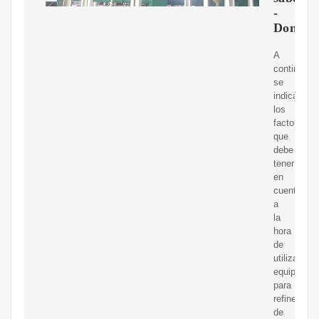
-
Dombor
A
continuaci
se
indican
los
factores
que
debe
tener
en
cuenta
a
la
hora
de
utilizar
equipos
para
refinerías
de