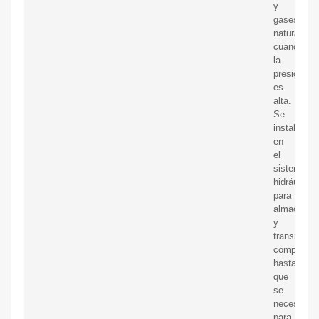
y
gases
naturales
cuando
la
presión
es
alta.
Se
instala
en
el
sistema
hidráulico
para
almacenar
y
transmitir
component
hasta
que
se
necesiten
para