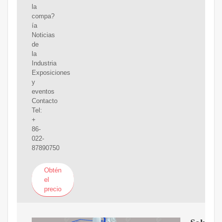
la
compa?
ía
Noticias
de
la
Industria
Exposiciones
y
eventos
Contacto
Tel:
+
86-
022-
87890750
Obtén
el
precio