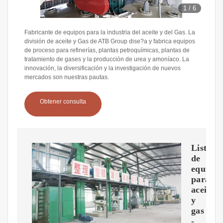
1
/
6
Fabricante de equipos para la industria del aceite y del Gas. La
división de aceite y Gas de ATB Group dise?a y fabrica equipos
de proceso para refinerías, plantas petroquímicas, plantas de
tratamiento de gases y la producción de urea y amoníaco. La
innovación, la diversificación y la investigación de nuevos
mercados son nuestras pautas.
Obtener consulta
Lista
de
equipos
para
aceite
y
gas
-