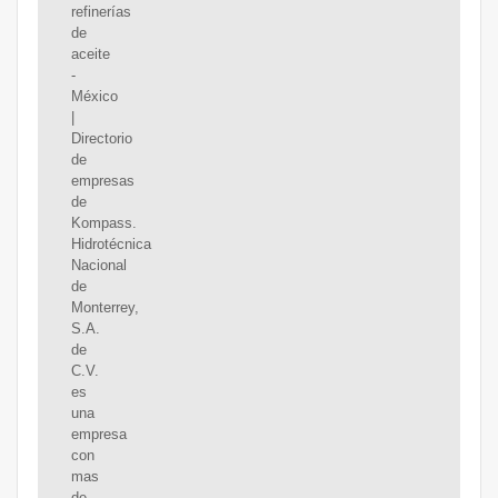
refinerías
de
aceite
-
México
|
Directorio
de
empresas
de
Kompass.
Hidrotécnica
Nacional
de
Monterrey,
S.A.
de
C.V.
es
una
empresa
con
mas
de