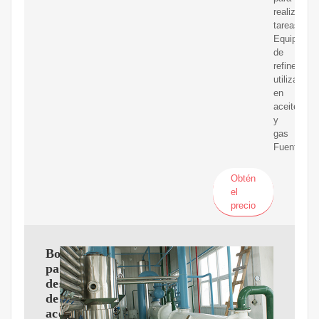
realizar
tareas.
Equipos
de
refinería
utilizados
en
aceite
y
gas
Fuente
Obtén
el
precio
Bombas
para
destilación
de
aceite