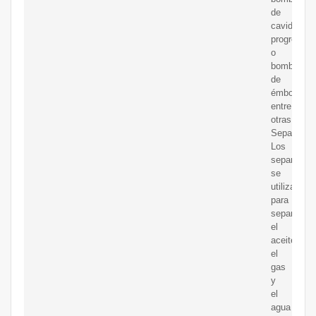
de
cavidad
progresiva
o
bombas
de
émbolo,
entre
otras.
Separador
Los
separador
se
utilizan
para
separar
el
aceite,
el
gas
y
el
agua