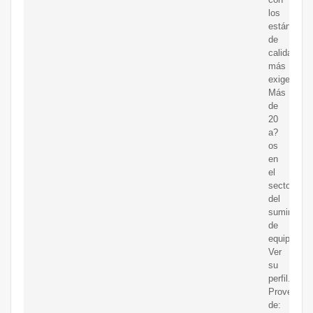
los
estándares
de
calidad
más
exigentes.
Más
de
20
a?
os
en
el
sector
del
suministro
de
equip...
Ver
su
perfil.
Proveedor
de: