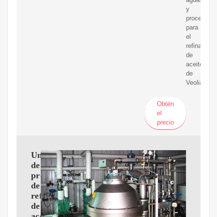
y
procesos
para
el
refinado
de
aceite
de
Veolia.
Obtén
el
precio
Unidades
de
proceso
de
refinería
de
aceite,