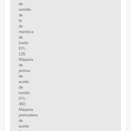
de
semilla
de
té
de
manteca
de
karité
6YL-
128;
Máquina
de
prensa
de
aceite
de
tornillo
6YL-
360;
Máquina
prensadora
de
aceite