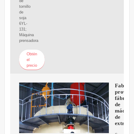
de
tornillo
de
soja
6YL-
131;
Máquina
prensadora
Obtén
el
precio
Fabrica
proveed
fábrica
de
máquin
de
extracc