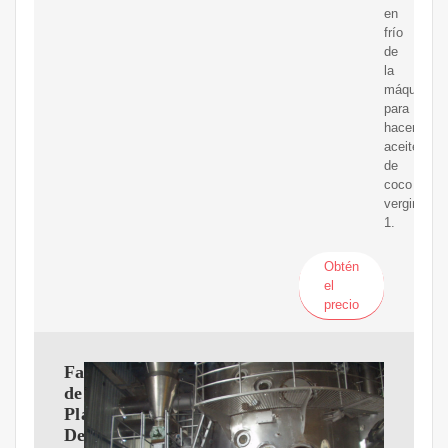
en
frío
de
la
máquina
para
hacer
aceite
de
coco
vergin
1.
Obtén
el
precio
Fabricantes
de
Planta
De