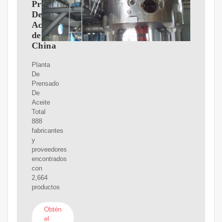
Prensado
De
Aceite
de
China
Planta
De
Prensado
De
Aceite
Total
888
fabricantes
y
proveedores
encontrados
con
2,664
productos
Obtén
el