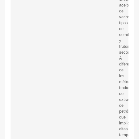
aceite
de
varios
tipos
de
semillas
y
frutos
secos.
A
diferencia
de
los
métodos
tradicional
de
extracción
de
petróleo,
que
implican
altas
temperatur