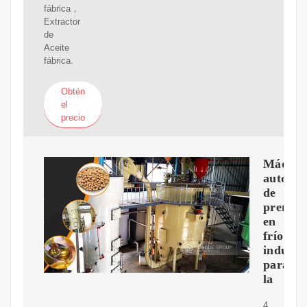
fábrica，
Extractor
de
Aceite
fábrica.
Obtén
el
precio
Máquin
automát
de
prensa
en
frío
industri
para
la
4.