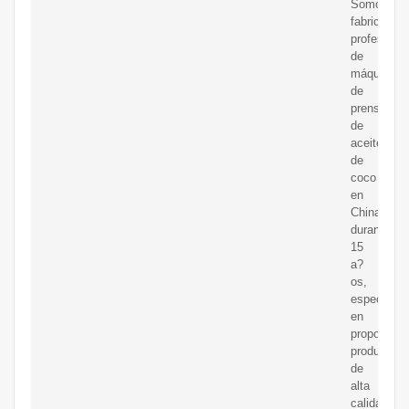
Somos
fabricantes
profesiona
de
máquinas
de
prensado
de
aceite
de
coco
en
China
durante
15
a?
os,
especializ
en
proporcion
productos
de
alta
calidad