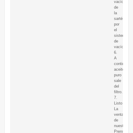
vacío
de
la
sartén
por
el
sistema
de
vacío
6.
A
continuaci
aceite
puro
sale
del
filtro.
7.
Listo
La
ventaja
de
nuestra
Prensa