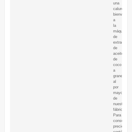
una
calurosa
bienvenida
a
la
máquina
de
extracción
de
aceite
de
coco
a
granel
al
por
mayor
de
nuestra
fábrica.
Para
consultar
precios,
contácteno