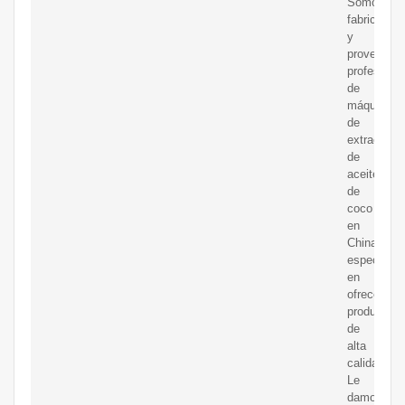
Somos
fabricantes
y
proveedor
profesiona
de
máquinas
de
extracción
de
aceite
de
coco
en
China,
especializ
en
ofrecer
productos
de
alta
calidad.
Le
damos