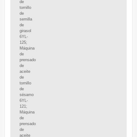
de
tornillo
de
semilla
de
girasol
6YL-
125;
Máquina
de
prensado
de
aceite
de
tornillo
de
sésamo
6YL-
121;
Máquina
de
prensado
de
aceite