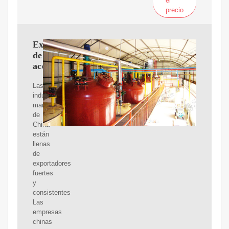
el
precio
Extractor
de
aceite
Las
industrias
manufactureras
de
China
están
llenas
de
exportadores
fuertes
y
consistentes
Las
empresas
chinas