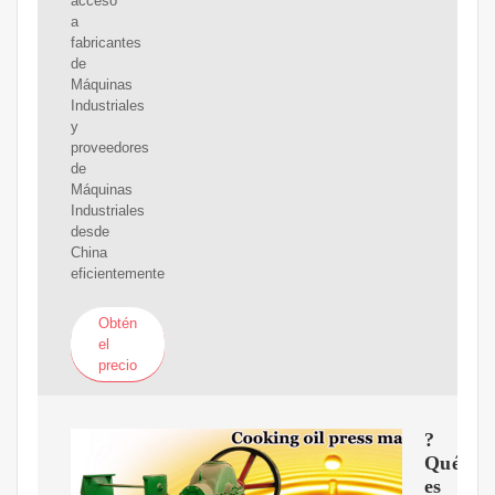
acceso
a
fabricantes
de
Máquinas
Industriales
y
proveedores
de
Máquinas
Industriales
desde
China
eficientemente
Obtén
el
precio
?
Qué
es