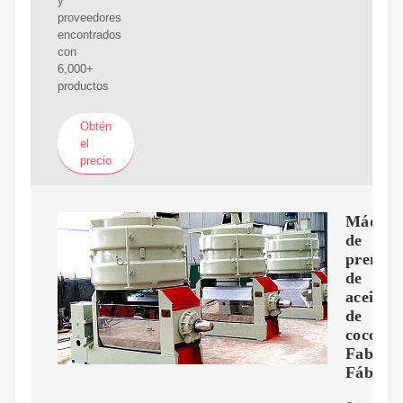
y
proveedores
encontrados
con
6,000+
productos
Obtén
el
precio
Máquin
de
prensa
de
aceite
de
coco
Fabrica
Fábrica