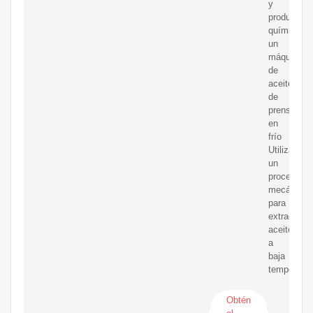
y
productos
químicos,
un
máquina
de
aceite
de
prensa
en
frío
Utiliza
un
proceso
mecánico
para
extraer
aceite
a
baja
temperatur
Obtén