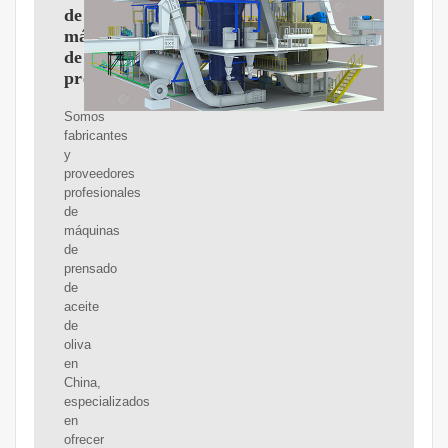
de
máquinas
de
prensado
Somos
fabricantes
y
proveedores
profesionales
de
máquinas
de
prensado
de
aceite
de
oliva
en
China,
especializados
en
ofrecer