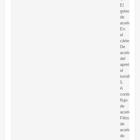
El
goteo
de
aceite
En
el
cárter
De
aceite
del
apretando
el
tornillo
5.
A
continuaci
flujo
de
aceite
Filtro
de
aceite
de