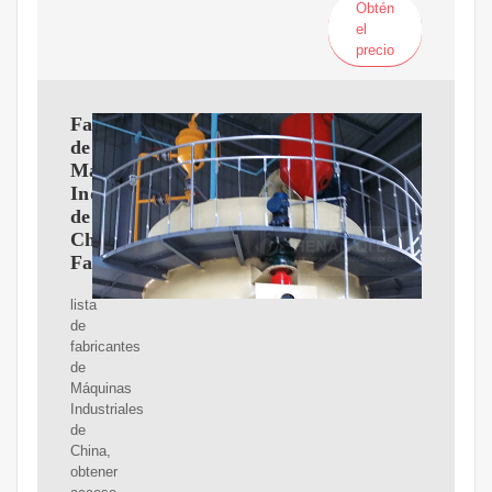
Obtén
el
precio
Fabricantes
de
Máquinas
Industriales
de
China,
Fabricantes
lista
de
fabricantes
de
Máquinas
Industriales
de
China,
obtener