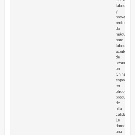
fabricantes
y
proveedor
profesiona
de
máquinas
para
fabricar
aceite
de
sésamo
en
China,
especializ
en
ofrecer
productos
de
alta
calidad.
Le
damos
una