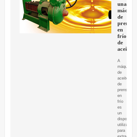
una
máquin
de
prensa
en
frío
de
aceite
A
máquina
de
aceite
de
prensa
en
frío
es
un
dispositivo
utilizado
para
extraer