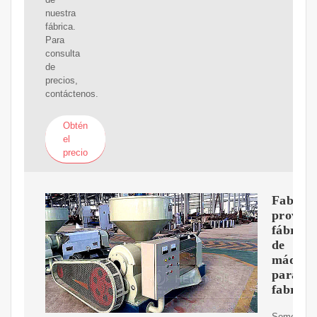
nuestra
fábrica.
Para
consulta
de
precios,
contáctenos.
Obtén
el
precio
Fabrica
proveed
fábrica
de
máquin
para
fabrica
Somos