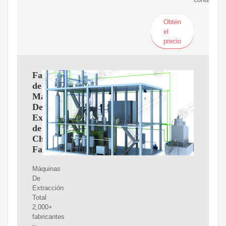
Obtén
el
precio
Fabricantes
de
Máquinas
De
Extracción
de
China,
Fabricantes
Máquinas
De
Extracción
Total
2,000+
fabricantes