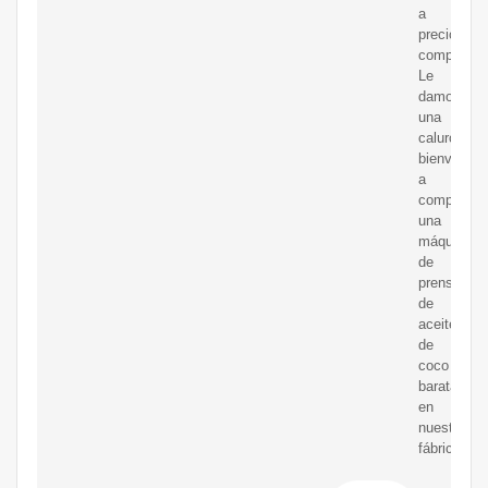
a
precios
competitiv
Le
damos
una
calurosa
bienvenida
a
comprar
una
máquina
de
prensa
de
aceite
de
coco
barata
en
nuestra
fábrica.