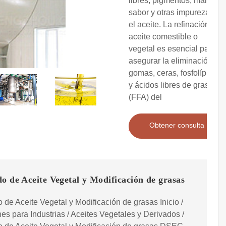
libres, pigmentos, mal
sabor y otras impurezas en
el aceite. La refinación del
aceite comestible o
vegetal es esencial para
asegurar la eliminación de
gomas, ceras, fosfolípidos
y ácidos libres de grasa
(FFA) del
Obtener consulta
o de Aceite Vegetal y Modificación de grasas
 de Aceite Vegetal y Modificación de grasas Inicio /
es para Industrias / Aceites Vegetales y Derivados /