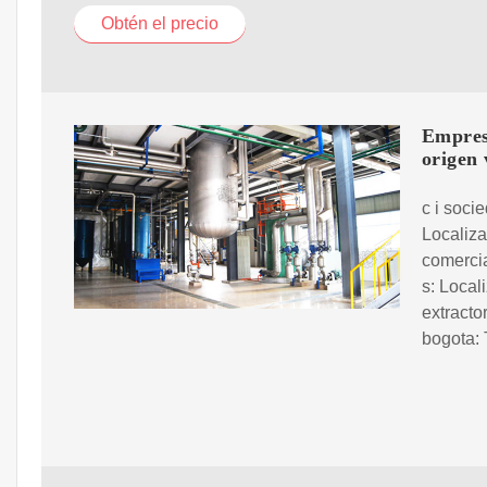
Obtén el precio
Empresa
origen 
c i soci
Localiza
comercia
s: Local
extracto
bogota: 