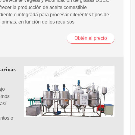
o de Aceite Vegetal y Modificación de grasas DSEC
recer la producción de aceite comestible
iente o integrada para procesar diferentes tipos de
 primas, en función de los recursos
Obtén el precio
arinas
ajo
cemos
 así
entos o