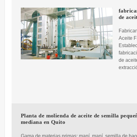
fabrica
de acei
Fabrican
Aceite F
Establec
fabricac
de aceit
extracci
Planta de molienda de aceite de semilla peque
mediana en Quito
Gama de materias primas: maní, maní, semilla de ba