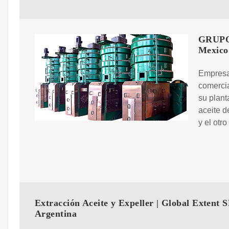
GRUPO 
Mexico
Empresa
comercia
su plant
aceite d
y el otr
Extracción Aceite y Expeller | Global Extent S
Argentina