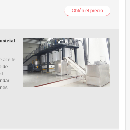
Obtén el precio
ustrial
e aceite,
o de
El
indar
ones