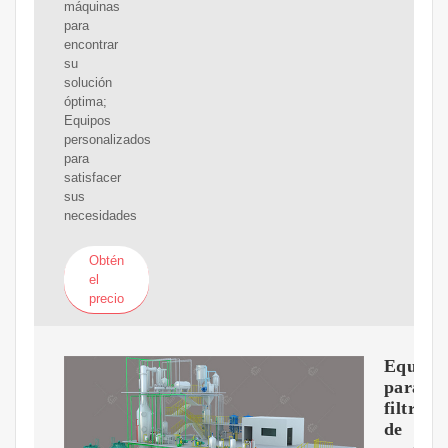
máquinas
para
encontrar
su
solución
óptima;
Equipos
personalizados
para
satisfacer
sus
necesidades
Obtén
el
precio
Equipo
para
filtraci
de