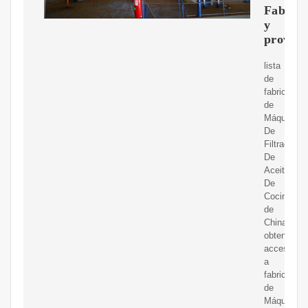
Fabrica
y
proveed
lista
de
fabricantes
de
Máquina
De
Filtrado
De
Aceite
De
Cocina
de
China,
obtener
acceso
a
fabricantes
de
Máquina