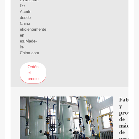
De
Aceite
desde
China
eficientemente
en
es.Made-
in-
China.com
Obtén
el
precio
Fabrica
y
proveed
de
máquin
de
prensa