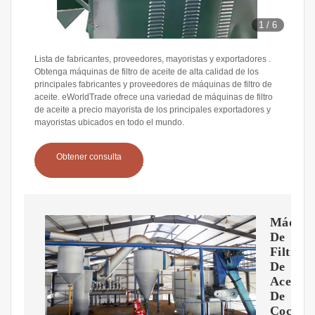
1
/
6
Lista de fabricantes, proveedores, mayoristas y exportadores .
Obtenga máquinas de filtro de aceite de alta calidad de los
principales fabricantes y proveedores de máquinas de filtro de
aceite. eWorldTrade ofrece una variedad de máquinas de filtro
de aceite a precio mayorista de los principales exportadores y
mayoristas ubicados en todo el mundo.
Obtener consulta
Máquin
De
Filtrad
De
Aceite
De
Cocina