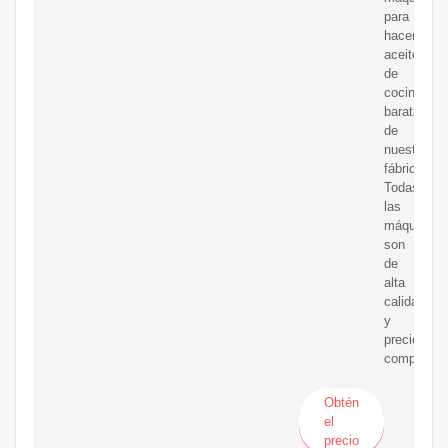
para
hacer
aceite
de
cocina
baratas
de
nuestra
fábrica.
Todas
las
máquinas
son
de
alta
calidad
y
precio
competitiv
Obtén
el
precio