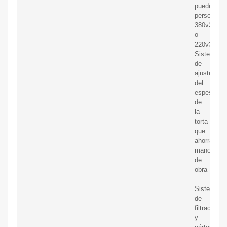
puede
personaliz
380v3p
o
220v3p)
Sistema
de
ajuste
del
espesor
de
la
torta
que
ahorra
mano
de
obra
.
Sistema
de
filtrado
y