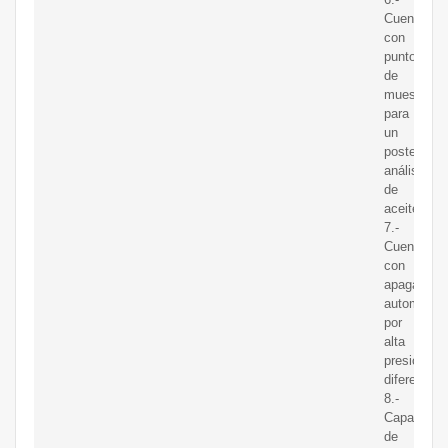
Cuenta
con
punto
de
muestreo
para
un
posterior
análisis
de
aceite.
7.-
Cuenta
con
apagado
automático
por
alta
presión
diferencial.
8.-
Capacidad
de