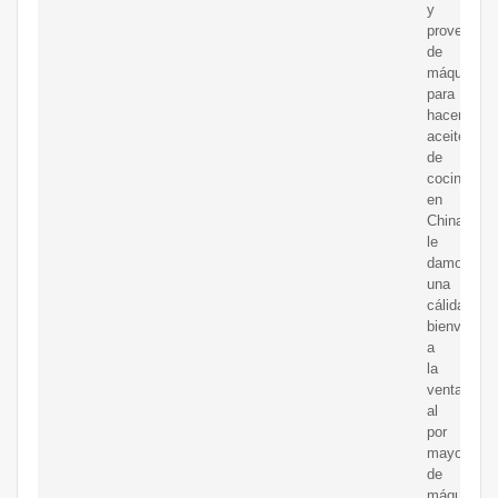
y
proveedor
de
máquinas
para
hacer
aceite
de
cocina
en
China,
le
damos
una
cálida
bienvenida
a
la
venta
al
por
mayor
de
máquinas