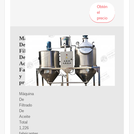
Obtén
el
precio
Máquina
De
Filtrado
De
Aceite
Fabricantes
y
proveedores
Máquina
De
Filtrado
De
Aceite
Total
1,226
fabricantes