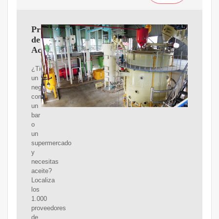
Proveedores
de
Aceite
¿Tienes
un
negocio
como
un
bar
o
un
supermercado
y
necesitas
aceite?
Localiza
los
1.000
proveedores
de