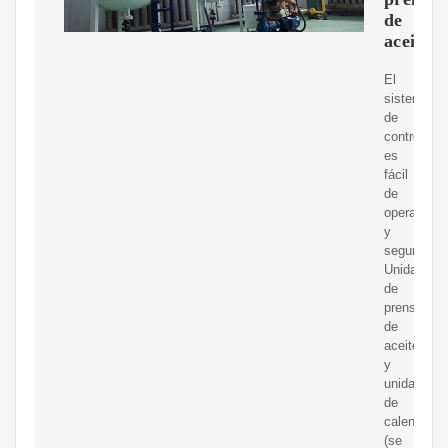
de
aceite
El
sistema
de
control
es
fácil
de
operar
y
seguro.
Unidad
de
prensado
de
aceite
y
unidad
de
calentamie
(se