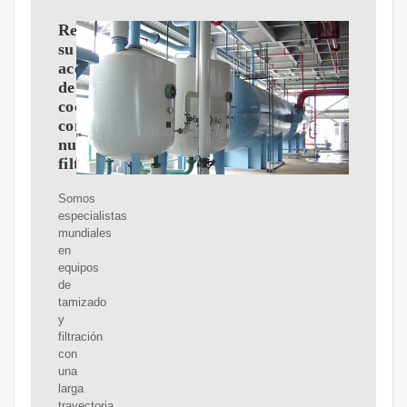
Reutilice
su
aceite
de
cocina
con
nuestros
filtros
Somos
especialistas
mundiales
en
equipos
de
tamizado
y
filtración
con
una
larga
trayectoria