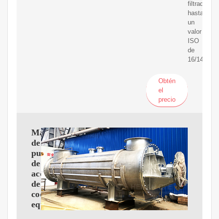
filtrado
hasta
un
valor
ISO
de
16/14/12.
Obtén
el
precio
Máquina
de
purificación
de
aceite
de
cocina,
equipo