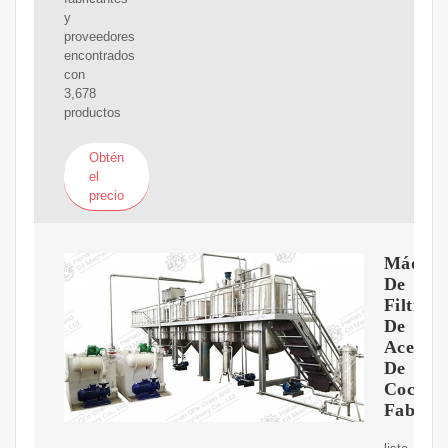
y
proveedores
encontrados
con
3,678
productos
Obtén
el
precio
Máquin
De
Filtrac
De
Aceite
De
Cocina
Fabrica