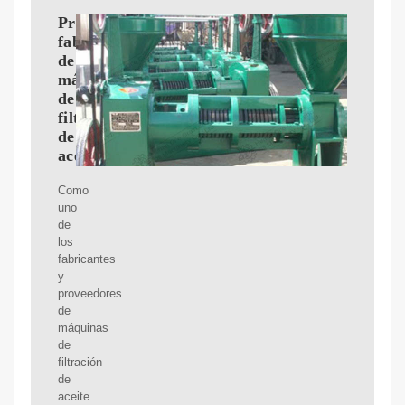
Proveedores,
fabricantes
de
máquinas
de
filtración
de
aceite
Como
uno
de
los
fabricantes
y
proveedores
de
máquinas
de
filtración
de
aceite