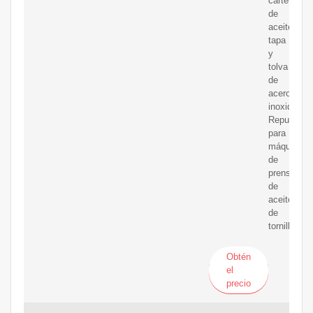
cárter
de
aceite,
tapa
y
tolva
de
acero
inoxidable.
Repuestos
para
máquina
de
prensado
de
aceite
de
tornillo
Obtén
el
precio