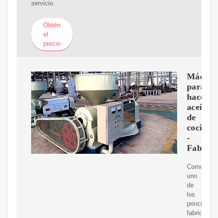
servicio
Obtén
el
precio
Máquin
para
hacer
aceite
de
cocina
-
Fabrica
Como
uno
de
los
principales
fabricantes