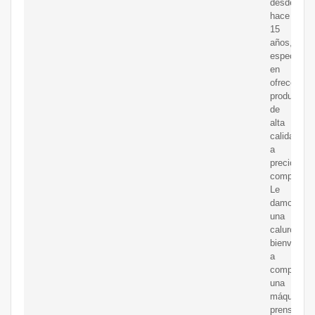
desde
hace
15
años,
especializ
en
ofrecer
productos
de
alta
calidad
a
precios
competitiv
Le
damos
una
calurosa
bienvenida
a
comprar
una
máquina
prensadora