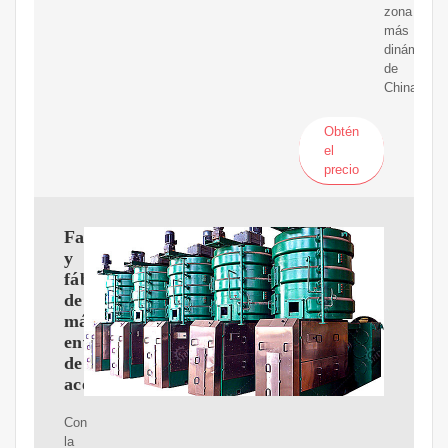
zona
más
dinámica
de
China.
Obtén
el
precio
Fabricantes
y
fábricas
de
máquinas
envasadoras
de
aceite
Con
la