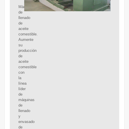
Máquinas
de
llenado
de
aceite
comestible.
Aumente
su
producción
de
aceite
comestible
con
la
línea
líder
de
máquinas
de
llenado
y
envasado
de