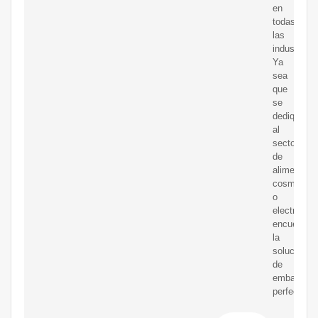
en
todas
las
industrias.
Ya
sea
que
se
dedique
al
sector
de
alimentos,
cosmético
o
electrónica
encuentre
la
solución
de
embalaje
perfecta.