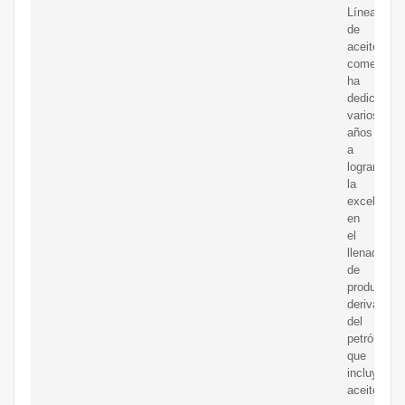
Líneas
de
aceite
comestible
ha
dedicado
varios
años
a
lograr
la
excelencia
en
el
llenado
de
productos
derivados
del
petróleo,
que
incluyen
aceites