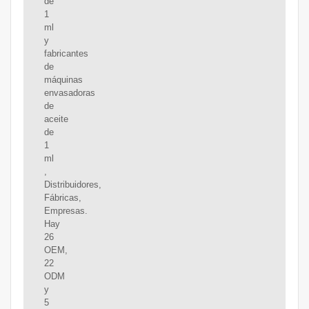
de
1
ml
y
fabricantes
de
máquinas
envasadoras
de
aceite
de
1
ml
,
Distribuidores,
Fábricas,
Empresas.
Hay
26
OEM,
22
ODM
y
5