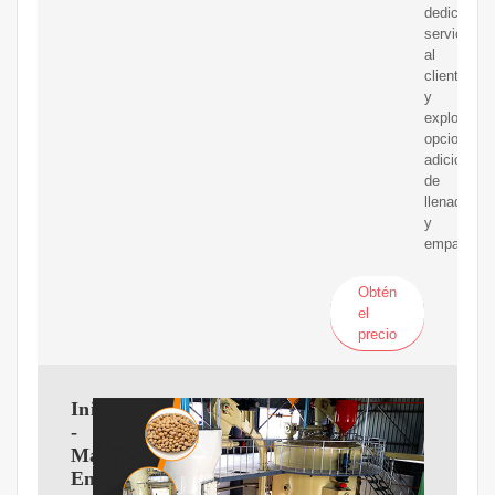
dedicado
servicio
al
cliente
y
explore
opciones
adicionale
de
llenado
y
empaque!
Obtén
el
precio
Inicio
-
Maquinas
Envasadoras