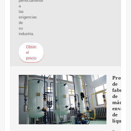
perfectamente
a
las
exigencias
de
su
industria.
Obtén
el
precio
Provee
de
fabrica
de
máquin
envasad
de
líquido