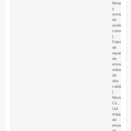
llenado
y
envasado
de
aceite
comestible
|
Fabricante
de
equipos
de
envasado
industrial
de
alta
calidad
|
Neostarpa
Co.,
Ltd.
máquina
de
envasado
de