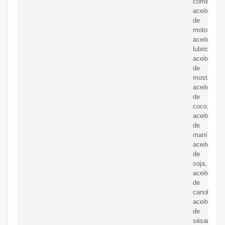
comestible
aceite
de
motor,
aceite
lubricante,
aceite
de
mostaza,
aceite
de
coco,
aceite
de
maní,
aceite
de
soja,
aceite
de
canola,
aceite
de
sésamo,