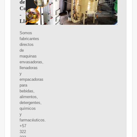
de
Colombia
-
Llenadoras
Somos
fabricantes
directos
de
maquinas
envasadoras,
llenadoras
y
empacadoras
para
bebidas,
alimentos,
detergentes,
químicos
y
farmacéuticos.
+57
322