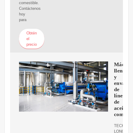
comestible.
Contáctenos
hoy
para
Obtén
el
precio
Máquin
llenado
y
envasa
de
líneas
de
aceite
comesti
TECH-
LONG