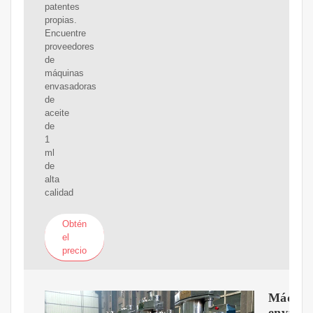
patentes
propias.
Encuentre
proveedores
de
máquinas
envasadoras
de
aceite
de
1
ml
de
alta
calidad
Obtén
el
precio
Máquin
envasa