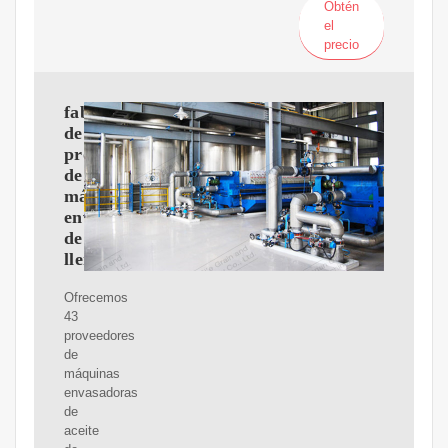
Obtén
el
precio
fabricante
de
proveedores
de
máquinas
envasadoras
de
llenado
Ofrecemos
43
proveedores
de
máquinas
envasadoras
de
aceite