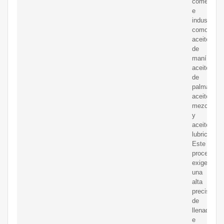
comestible
e
industriale
como
aceite
de
maní,
aceite
de
palma,
aceite
mezclado
y
aceite
lubricante.
Este
proceso
exige
una
alta
precisión
de
llenado
e