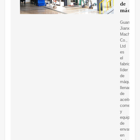
de
máquin
Guangdon
Jianxing
Machinery
Co.,
Ltd
es
el
fabricante
líder
de
máquinas
llenadoras
de
aceite
comestible
y
equipos
de
envasado
en