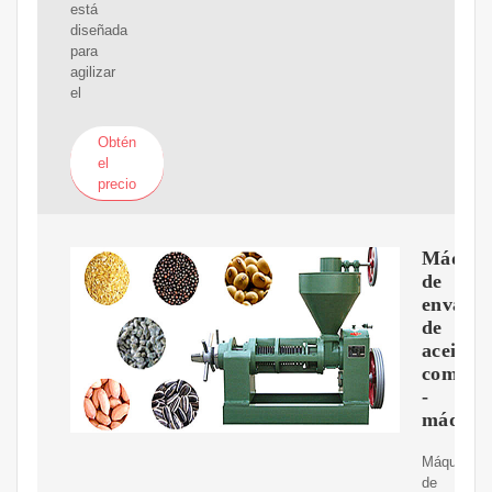
está
diseñada
para
agilizar
el
Obtén
el
precio
Máquin
de
envasa
de
aceite
comesti
-
máquin
Máquina
de