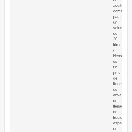
aceite
comestible
para
un
volumen
de
20
litros
/
Neostarpa
es
un
proveedor
de
líneas
de
envasado
de
llenado
de
líquidos,
especializ
en