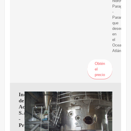
hidrovía
Paraguay
-
Paraná,
que
desemboc
en
el
Oceano
Atlántico.
Obtén
el
precio
Industria
de
Aceite
S.A.
-
Produccion