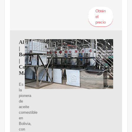
Obtén
el
precio
Alicorp
|
Bolivia
|
Consumo
Masivo
Es
la
pionera
de
aceite
comestible
en
Bolivia,
con