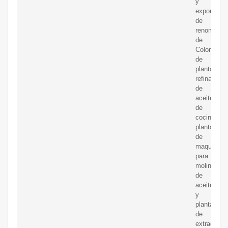
y
exportador
de
renombre
de
Colombia
de
plantas
refinadoras
de
aceite
de
cocina,
plantas
de
maquinaria
para
molinos
de
aceite
y
plantas
de
extracción