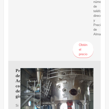
números
de
teléfono,
direccione
y
Precios
de
Almazaras
Obtén
el
precio
Proveedores
de
Aceite
comestible
de
girasol
Si