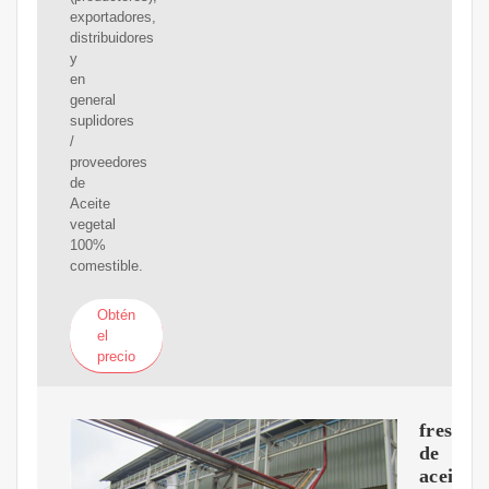
exportadores,
distribuidores
y
en
general
suplidores
/
proveedores
de
Aceite
vegetal
100%
comestible.
Obtén
el
precio
fresado
de
aceite