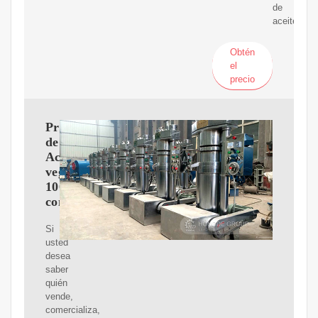
de
aceite.
Obtén
el
precio
Proveedores
de
Aceite
vegetal
100%
comestible
Si
usted
desea
saber
quién
vende,
comercializa,