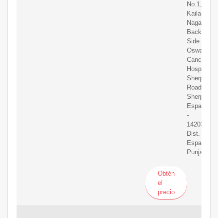
No.1,
Kailash
Nagar,
Back
Side
Oswal
Cancer
Hospital,
Sherpur
Road,,
Sherpur,
España
-
142036,
Dist.
España,
Punjab
Obtén
el
precio