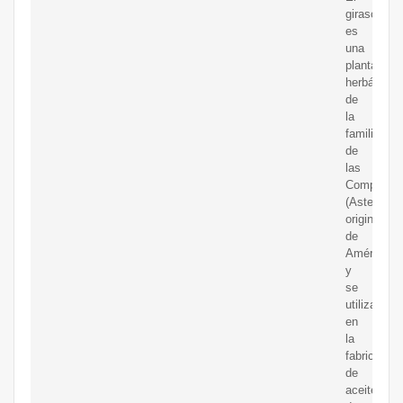
girasol
es
una
planta
herbácea
de
la
familia
de
las
Compuest
(Asteracea
originario
de
América
y
se
utiliza
en
la
fabricación
de
aceite