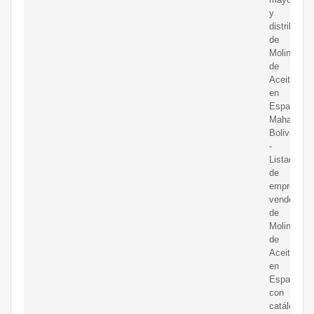
y
distribuido
de
Molinos
de
Aceite
en
España
Maharasht
Bolivia
-
Listado
de
empresas
vendedora
de
Molinos
de
Aceite
en
España
con
catálogos,