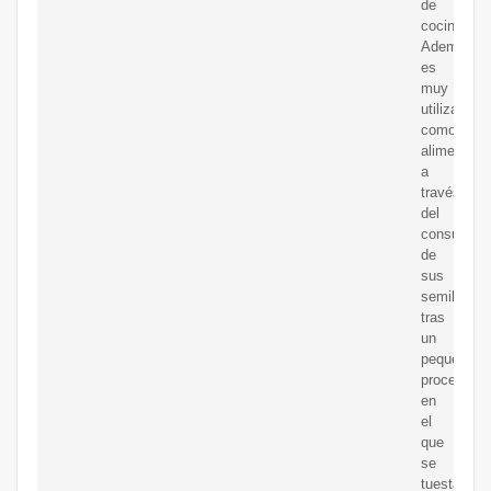
de
cocinar.
Además,
es
muy
utilizada
como
alimento,
a
través
del
consumo
de
sus
semillas,
tras
un
pequeño
proceso
en
el
que
se
tuestan.