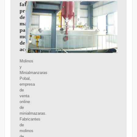
fabricante
profesional
de
maquinaria
para
molinos
de
aceite
Molinos
y
Minialmanzaras
Pobal,
empresa
de
venta
online
de
minialmazaras.
Fabricantes
de
molinos
de