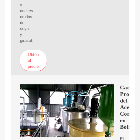
y
aceites
crudos
de
soya
y
girasol.
Obtén
el
precio
Cadena
Product
del
Aceite
Comesti
en
Bolivia
El