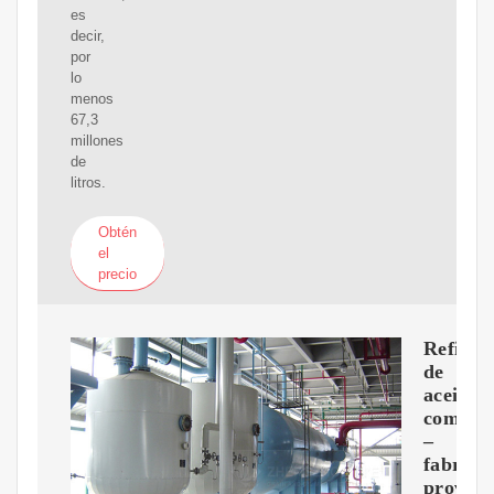
es
decir,
por
lo
menos
67,3
millones
de
litros.
Obtén
el
precio
Refiner
de
aceite
comesti
–
fabrica
provee