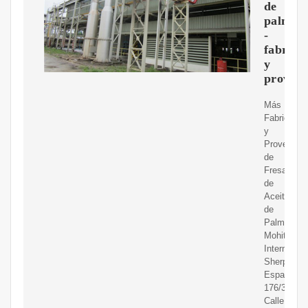
de
palma
-
fabrica
y
proveed
Más
Fabricante
y
Proveedor
de
Fresadora
de
Aceite
de
Palma
Mohit
Internation
Sherpur,
España
176/3,
Calle