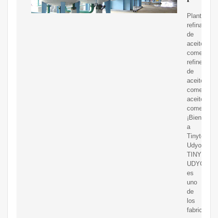
Planta
refinadora
de
aceite
comestible
refinería
de
aceite
comestible
aceite
comestible
¡Bienvenid
a
Tinytech
Udyog!
TINYTEC
UDYOG
es
uno
de
los
fabricantes