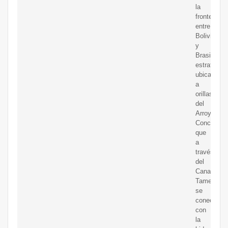
la
frontera
entre
Bolivia
y
Brasil,
estratégic
ubicada
a
orillas
del
Arroyo
Concepció
que
a
través
del
Canal
Tamengo,
se
conecta
con
la