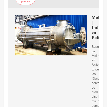
precio
Molino
|
Industr
en
Bolivia
Buscador
de
Molinos
en
Bolivia.
Encuentra
las
fábricas,
centros
de
producción
distribuido
oficinas
comerciale