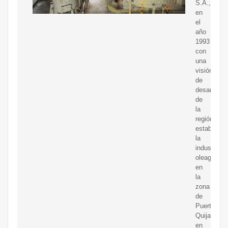
S.A.,
en
el
año
1993
con
una
visión
de
desarrollo
de
la
región,
estableció
la
industria
oleaginosa
en
la
zona
de
Puerto
Quijarro,
en