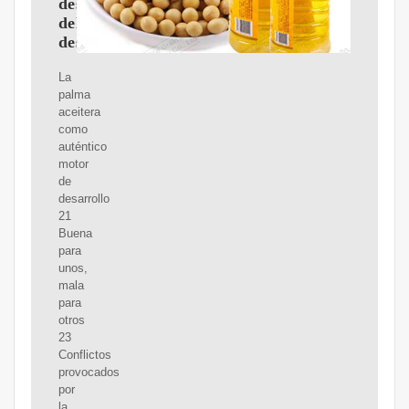
desafíos
del
desarrollo
La
palma
aceitera
como
auténtico
motor
de
desarrollo
21
Buena
para
unos,
mala
para
otros
23
Conflictos
provocados
por
la