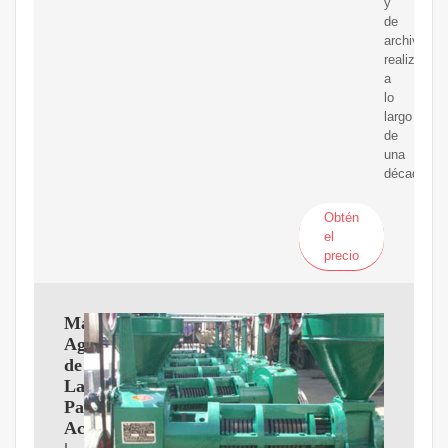
y
de
archivo
realizado
a
lo
largo
de
una
década
Obtén
el
precio
Manejo
Agronomico
de
La
Palma
Aceitera