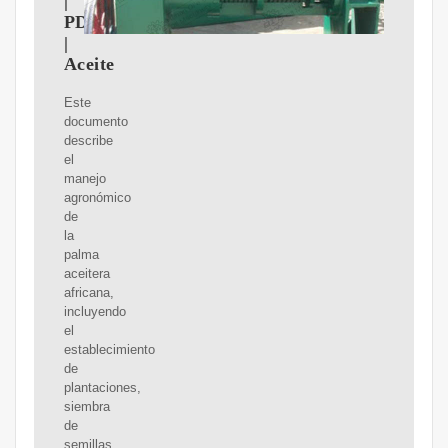
|
PDF
|
Aceite
Este
documento
describe
el
manejo
agronómico
de
la
palma
aceitera
africana,
incluyendo
el
establecimiento
de
plantaciones,
siembra
de
semillas,