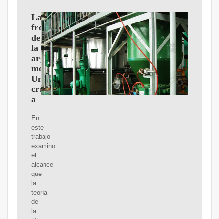
Las
fronteras
de
la
argumentación
moral.
Una
crítica
a
En
este
trabajo
examino
el
alcance
que
la
teoría
de
la