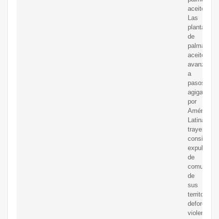
aceitera
Las
plantacion
de
palma
aceitera
avanzan
a
pasos
agigantado
por
América
Latina,
trayendo
consigo
expulsión
de
comunidad
de
sus
territorios,
deforestac
violencia