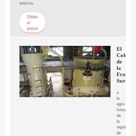
teóricos.
Obtén
el
precio
El
Colegio
de
la
Fronter
Sur
a
la
agro-
industriali
de
la
región
de