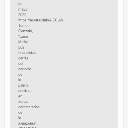
de
mayo
2022,
https://acortar.link/AjECuW.
Torrico
Gonzalo,
“Caso
Melka:
Los
financistas
detrás
del
negocio
de
la
palma
aceitera
en
zonas
deforestadas
de
la
Amazonía”,