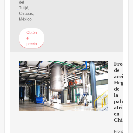
del
Tulijá,
Chiapas,
México.
Obtén
el
precio
Fronter
de
aceite.
Hegemo
de
la
palma
african
en
Chiapa
Fronteras