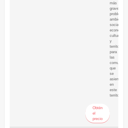
más
graves
problemáti
ambientale
sociales,
económica
culturales
y
territoriales
para
las
comunidad
que
se
asientan
en
este
territorio.
Obtén
el
precio