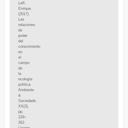
Leff,
Enrique.
(2017).
Las
relaciones
de
poder
del
conocimiento
en
el
campo
de
la
ecología
política.
Ambiente
&
Sociedade,
XX(3),
pp.
229–
262.
Linares