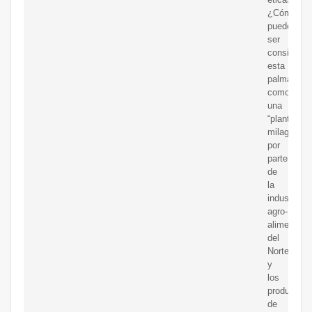
¿Cómo
puede
ser
considerad
esta
palma
como
una
“planta
milagrosa”
por
parte
de
la
industria
agro-
alimenticia
del
Norte
y
los
productore
de