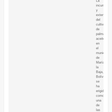
La
incursión
y
extensión
del
cultivo
de
palma
aceitera
en
el
municipio
de
María
la
Baja,
Bolívar
se
ha
erigido
como
una
de
las