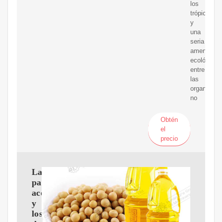
los
trópicos,
y
una
seria
amenaza
ecológica
entre
las
organizaci
no
Obtén
el
precio
La
palma
aceitera
y
los