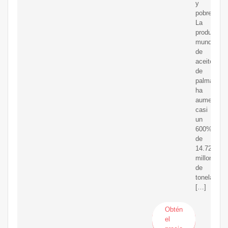
y
pobreza.
La
producción
mundial
de
aceite
de
palma
ha
aumentado
casi
un
600%
de
14.72
millones
de
toneladas
[…]
Obtén
el