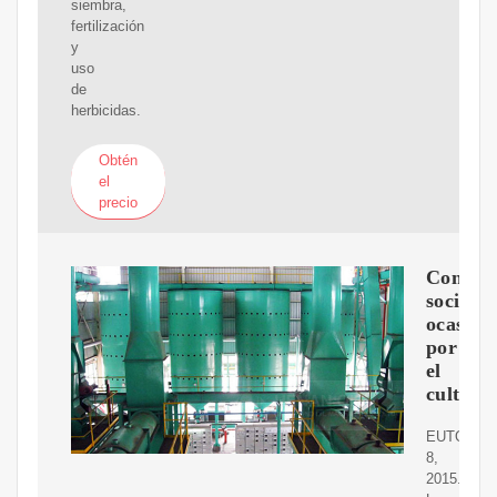
siembra,
fertilización
y
uso
de
herbicidas.
Obtén
el
precio
Conflic
socioam
ocasion
por
el
cultivo
EUTOPÍA
8,
2015.