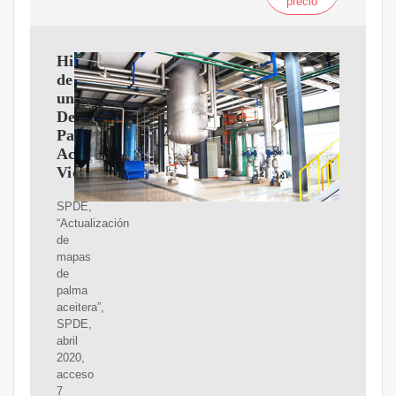
precio
Historia
de
un
Despojo
Palma
Aceitera:
Violencia
SPDE,
“Actualización
de
mapas
de
palma
aceitera”,
SPDE,
abril
2020,
acceso
7