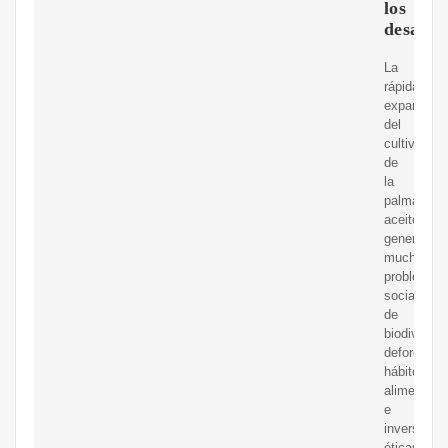
los
desafío
La
rápida
expansión
del
cultivo
de
la
palma
aceitera
genera
muchos
problemas
sociales
de
biodiversid
deforestac
hábitos
alimenticio
e
inversione
éticas.