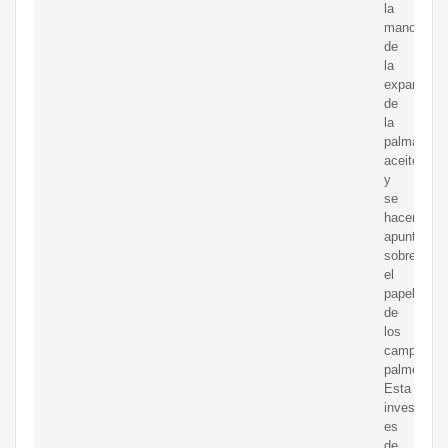
la
mano
de
la
expansión
de
la
palma
aceitera
y
se
hacen
apuntes
sobre
el
papel
de
los
campesino
palmeros.
Esta
investigac
es
de