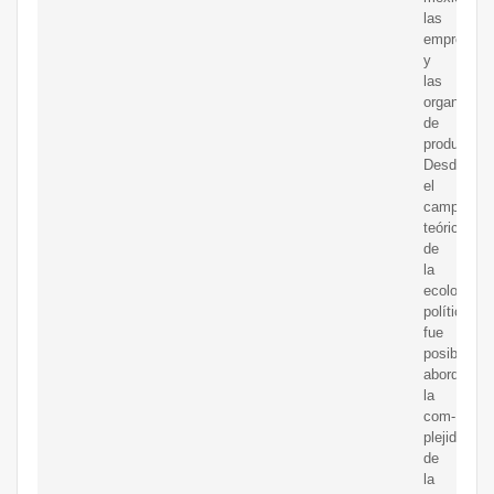
las
empresas
y
las
organizaci
de
productore
Desde
el
campo
teórico
de
la
ecología
política
fue
posible
abordar
la
com-
plejidad
de
la