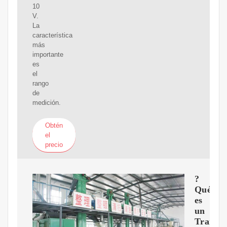
10
V.
La
característica
más
importante
es
el
rango
de
medición.
Obtén
el
precio
?
Qué
es
un
Transm