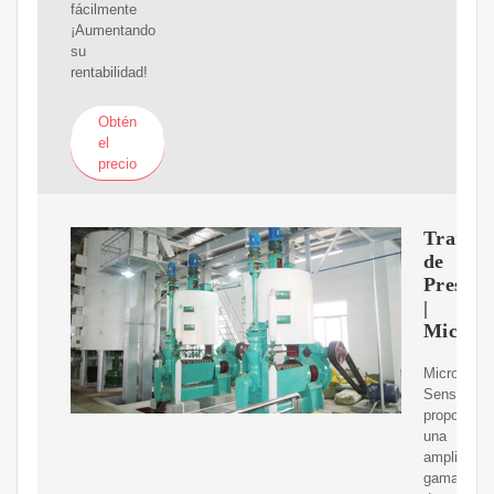
fácilmente
¡Aumentando
su
rentabilidad!
Obtén
el
precio
Transmi
de
Presión
|
MicroS
Micro
Sensor
proporcion
una
amplia
gama