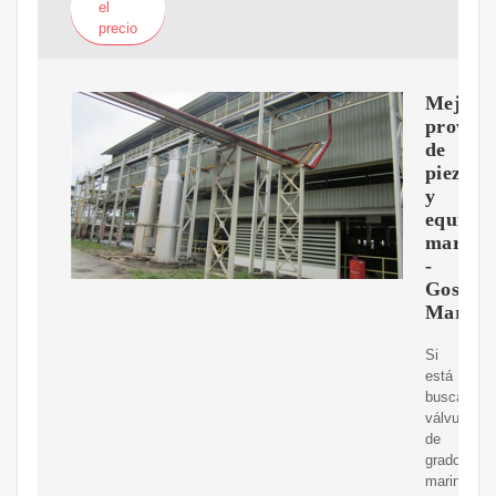
el
precio
Mejor
provee
de
piezas
y
equipos
marino
-
Gosea
Marine
Si
está
buscando
válvulas
de
grado
marino,