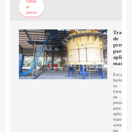
Obtén
el
precio
Transm
de
presión
para
aplicac
marina
Encuentre
fácilmente
su
transmisor
de
presión
para
aplicacion
marinas
entre
las