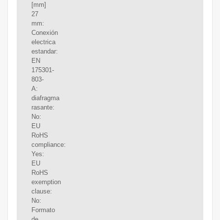
[mm]
27
mm:
Conexión
electrica
estandar:
EN
175301-
803-
A:
diafragma
rasante:
No:
EU
RoHS
compliance:
Yes:
EU
RoHS
exemption
clause:
No:
Formato
de