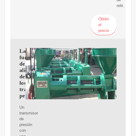
relé.
Obtén
el
precio
Las
fuentes
de
alimentación
de
los
transmisores
permiten
Un
transmisor
de
presión
con