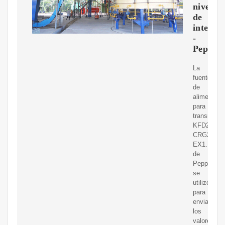
nivel
de
interfaz
-
Pepper
La
fuente
de
alimentaci
para
transmisor
KFD2-
CRG2-
EX1.D
de
Pepperl+F
se
utilizó
para
enviar
los
valores