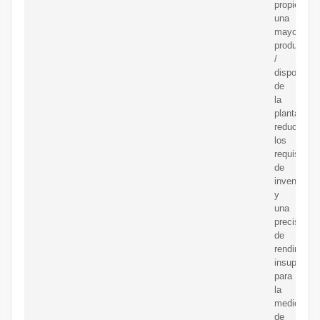
propiedad,
una
mayor
productivi
/
disponibili
de
la
planta,
reducimos
los
requisitos
de
inventario
y
una
precisión
de
rendimient
insuperabl
para
la
medición
de