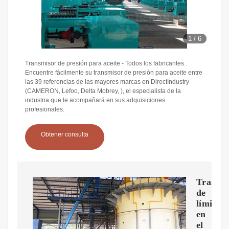
1
/
6
Transmisor de presión para aceite - Todos los fabricantes .
Encuentre fácilmente su transmisor de presión para aceite entre
las 39 referencias de las mayores marcas en DirectIndustry
(CAMERON, Lefoo, Delta Mobrey, ), el especialista de la
industria que le acompañará en sus adquisiciones
profesionales.
Obtener consulta
Transfe
de
límites
en
el