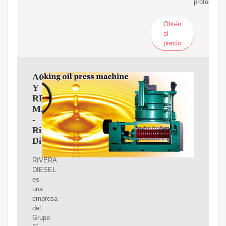
profesional
Obtén
el
precio
ACCESORIOS
Y
REPUESTOS
MARINOS
-
Rivera
Diesel
RIVERA
DIESEL
es
una
empresa
del
Grupo