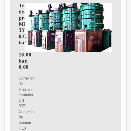
Transmisor
de
presión,
MBS
33M,
0.00
bar
-
16.00
bar,
0.00
Conexión
de
Presión
estándar:
EN
837:
Conexión
de
presión
HEX