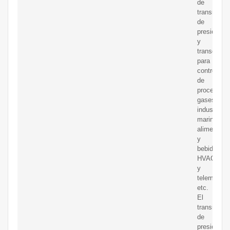
de
transmisor
de
presión
y
transducto
para
control
de
procesos,
gases
industriale
marinos,
alimentos
y
bebidas,
HVAC
y
telemetría,
etc.
El
transmisor
de
presión