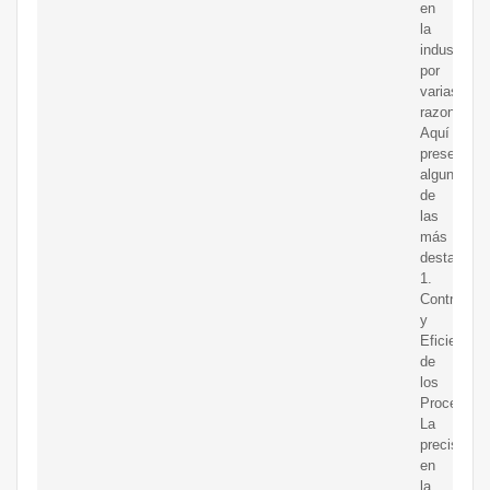
en
la
industria
por
varias
razones.
Aquí
presentam
algunas
de
las
más
destacada
1.
Control
y
Eficiencia
de
los
Procesos.
La
precisión
en
la