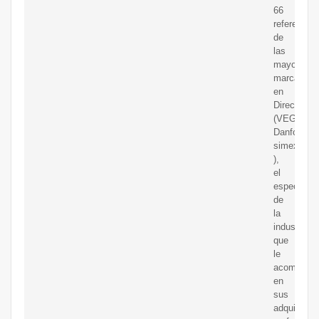
66
referencias
de
las
mayores
marcas
en
DirectIndus
(VEGA,
Danfoss,
simex,
),
el
especialist
de
la
industria
que
le
acompañar
en
sus
adquisicio