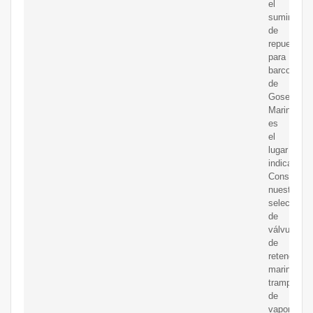
el
suministro
de
repuestos
para
barcos
de
Gosea
Marine
es
el
lugar
indicado.
Consulte
nuestra
selección
de
válvulas
de
retención
marinas,
trampas
de
vapor