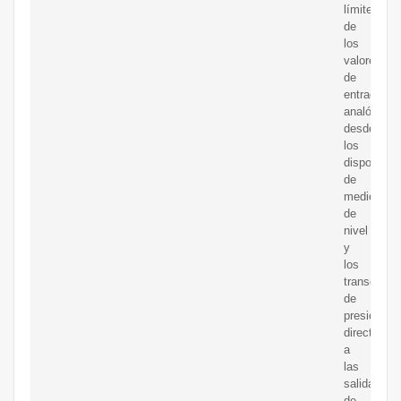
límite
de
los
valores
de
entrada
analógica
desde
los
dispositivo
de
medición
de
nivel
y
los
transducto
de
presión
directamen
a
las
salidas
de