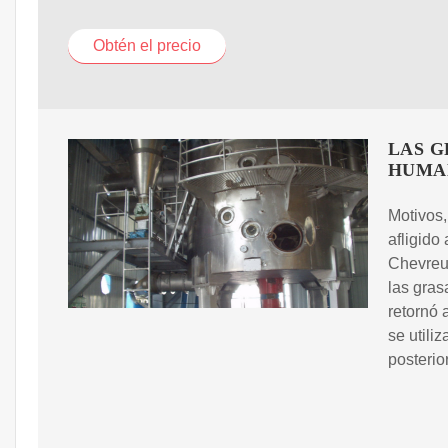
Obtén el precio
LAS G
HUMAN
Motivos
afligido
Chevreul
las gras
retornó 
se utili
posterio