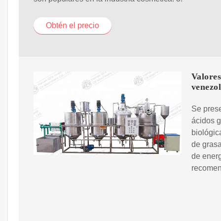
Obtén el precio
Valores
venezo
Se prese
ácidos g
biológic
de grasa
de energ
recomen