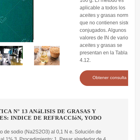
100 g. El método es
aplicable a todos los
aceites y grasas normales
que no contienen sistemas
conjugados. Algunos
valores de IN de varios
aceites y grasas se
presentan en la Tabla
4.12.
Obtener consulta
ICA N° 13 ANáLISIS DE GRASAS Y
ES: INDICE DE REFRACCIóN, YODO
to de sodio (Na2S2O3) al 0,1 N e. Solución de
al 1% 3. Procedimiento: 1. Pesar alrededor de 4