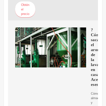
Obtén
el
precio
?
Cómo
sacar
el
aroma
de
la
lavand
en
casa?
Aceite
esencial
Cómo
almacenar
y