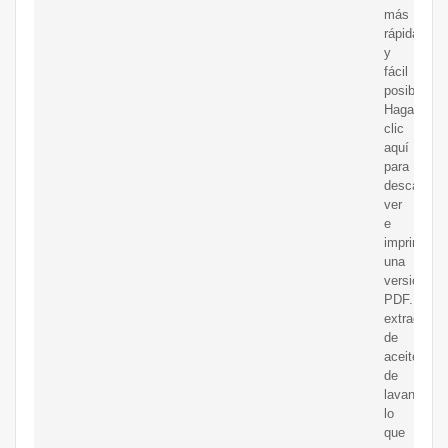
más
rápida
y
fácil
posible.,
Haga
clic
aquí
para
descargar,
ver
e
imprimir
una
versión
PDF.
extracción
de
aceite
de
lavanda
lo
que