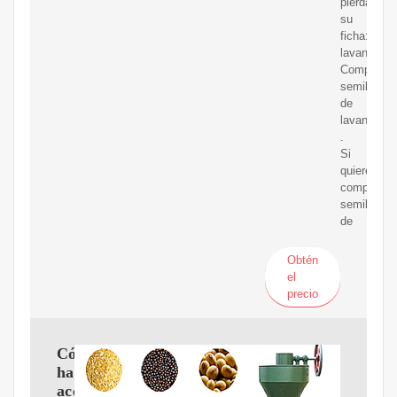
pierdas
su
ficha:
lavanda.
Comprar
semillas
de
lavanda
.
Si
quieres
comprar
semillas
de
Obtén
el
precio
Cómo
hacer
aceite