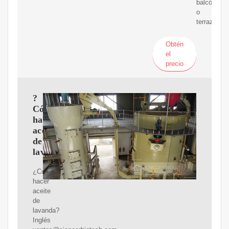
balcón
o
terraza.
Obtén
el
precio
?
Cómo
hacer
aceite
de
lavanda?
¿Cómo
hacer
aceite
de
lavanda?
Inglés