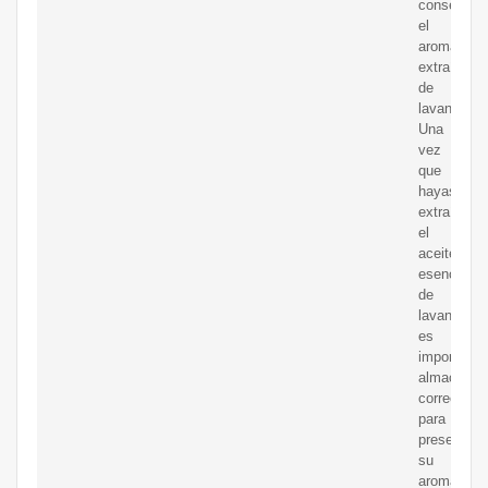
conservar
el
aroma
extraído
de
lavanda.
Una
vez
que
hayas
extraído
el
aceite
esencial
de
lavanda,
es
importante
almacenarl
correctame
para
preservar
su
aroma.