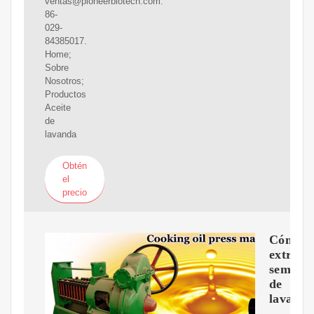
ventas@pioneerbiotech.com.
86-
029-
84385017.
Home;
Sobre
Nosotros;
Productos
Aceite
de
lavanda
Obtén
el
precio
Cómo
extraer
semilla
de
lavand
–