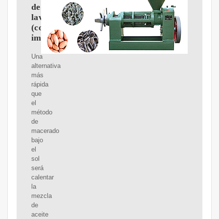
de
lavanda
(con
imágenes)
Una
alternativa
más
rápida
que
el
método
de
macerado
bajo
el
sol
será
calentar
la
mezcla
de
aceite