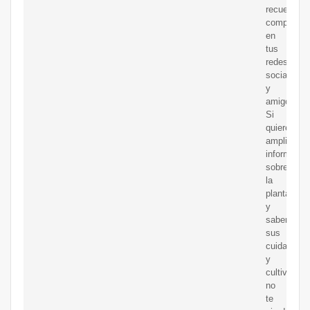
recuerda
compartir
en
tus
redes
sociales
y
amigos.
Si
quieres
ampliar
informació
sobre
la
planta
y
saber
sus
cuidados
y
cultivos,
no
te