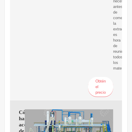
necesita:
antes
de
comenzar
la
extracción,
es
hora
de
reunir
todos
los
materiales
Obtén
el
precio
Cómo
hacer
aceite
de