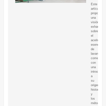
Este
artículo
proporcion
una
visión
exhaustiva
sobre
el
aceite
esencial
de
lavanda,
comenzan
con
una
introducci
a
su
origen,
historia,
y
los
métodos