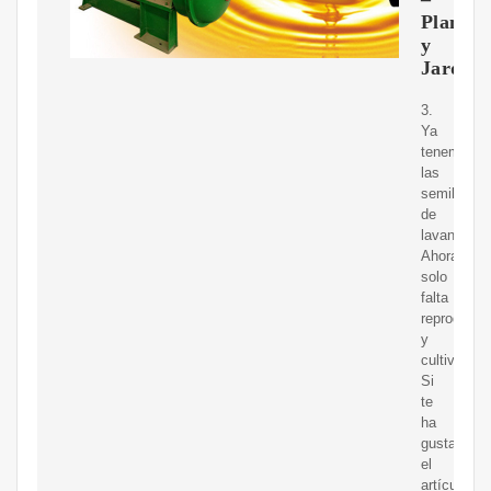
Plantas
y
Jardine
3.
Ya
tenemos
las
semillas
de
lavanda!
Ahora
solo
falta
reproducirl
y
cultivarlas.
Si
te
ha
gustado
el
artículo,