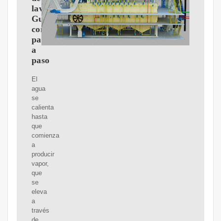
lavanda:
Guía
completa
paso
a
paso
El
agua
se
calienta
hasta
que
comienza
a
producir
vapor,
que
se
eleva
a
través
de