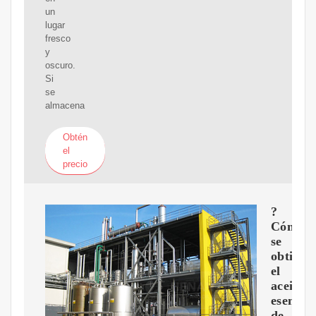
un
lugar
fresco
y
oscuro.
Si
se
almacena
Obtén
el
precio
?
Cómo
se
obtiene
el
aceite
esencial
de