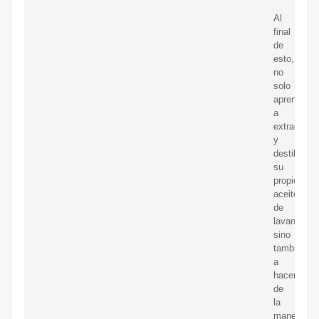
Al
final
de
esto,
no
solo
aprenderá
a
extraer
y
destilar
su
propio
aceite
de
lavanda,
sino
también
a
hacerlo
de
la
manera