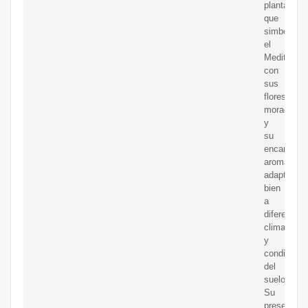
planta
que
simboliza
el
Mediterrán
con
sus
flores
moradas
y
su
encantador
aroma.Se
adapta
bien
a
diferentes
climas
y
condicione
del
suelo.
Su
presencia