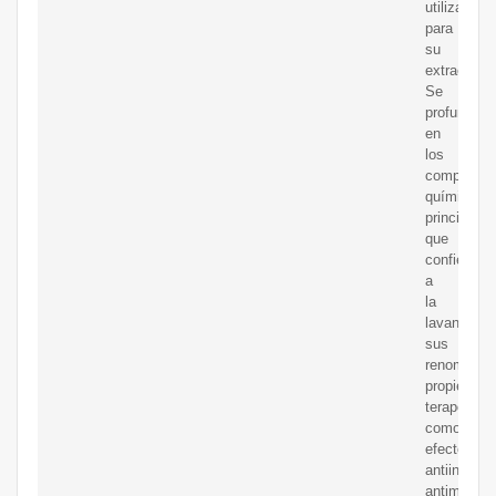
utilizados
para
su
extracción.
Se
profundiza
en
los
component
químicos
principales
que
confieren
a
la
lavanda
sus
renombrad
propiedade
terapéutica
como
efectos
antiinflama
antimicrob