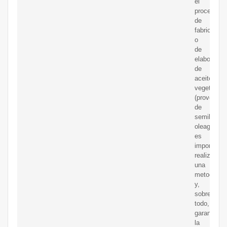
el
proceso
de
fabricación
o
de
elaboració
de
aceite
vegetal
(provenien
de
semillas
oleaginosa
es
importante
realizar
una
metodolog
y,
sobre
todo,
garantizar
la