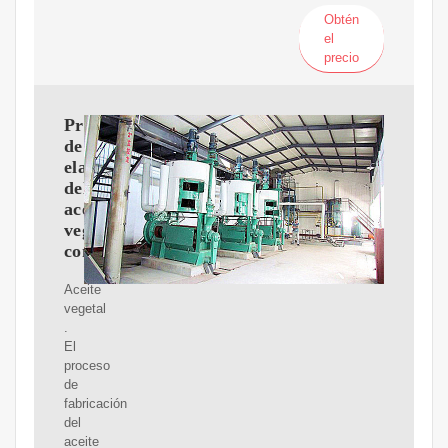
Obtén
el
precio
Proceso
de
elaboración
del
aceite
vegetal
comestible
Aceite
vegetal
.
El
proceso
de
fabricación
del
aceite