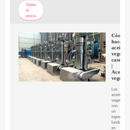
Obtén
el
precio
Cómo
hacer
aceites
vegetal
caseros
|
Aceites
vegetal
Los
aceites
vegetales
son
un
ingrediente
fundament
en