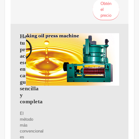
Obtén
el
precio
Haz
tu
propio
aceite
esencial
en
casa:
guía
sencilla
y
completa
El
método
más
convencional
es