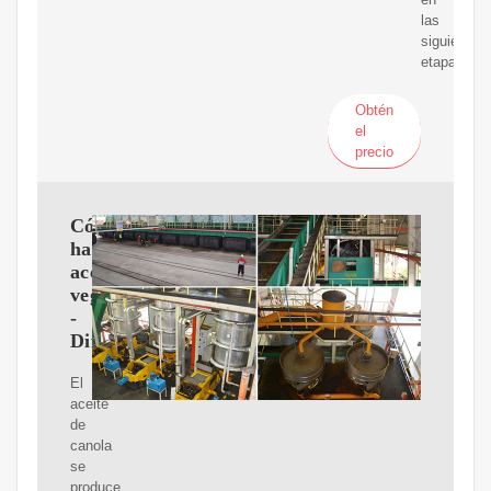
las
siguientes
etapas:
Obtén
el
precio
Cómo
hacer
aceite
vegetal
-
Diffusonslascience
El
aceite
de
canola
se
produce