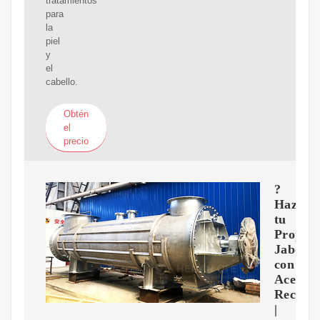
tratamientos
para
la
piel
y
el
cabello.
Obtén
el
precio
?
Haz
tu
Propio
Jabón
con
Aceite
Recicla
|