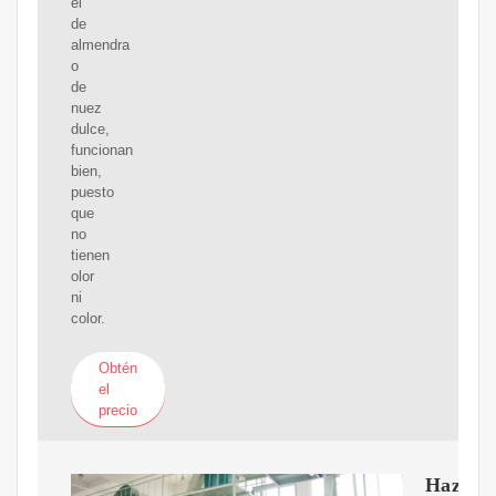
el
de
almendra
o
de
nuez
dulce,
funcionan
bien,
puesto
que
no
tienen
olor
ni
color.
Obtén
el
precio
Haz