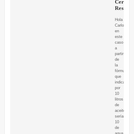
Cero
Residu
Hola
Carlos,
en
este
caso
a
partir
de
la
fórmula
que
indicamos,
por
10
litros
de
aceite,
serían
10
de
agua