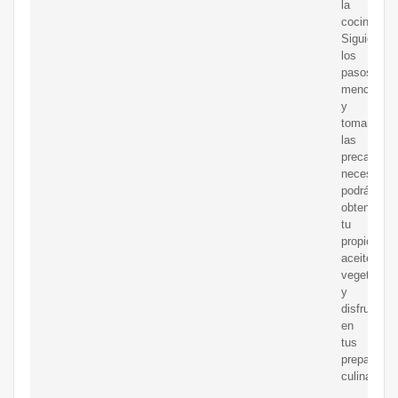
la
cocina.
Siguiendo
los
pasos
mencionad
y
tomando
las
precaucio
necesarias
podrás
obtener
tu
propio
aceite
vegetal
y
disfrutarlo
en
tus
preparacio
culinarias.