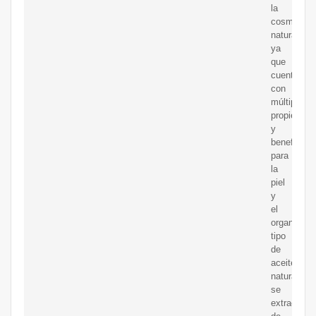
la
cosmética
natural,
ya
que
cuentan
con
múltiples
propiedade
y
beneficios
para
la
piel
y
el
organismo
tipo
de
aceites
naturales
se
extraen