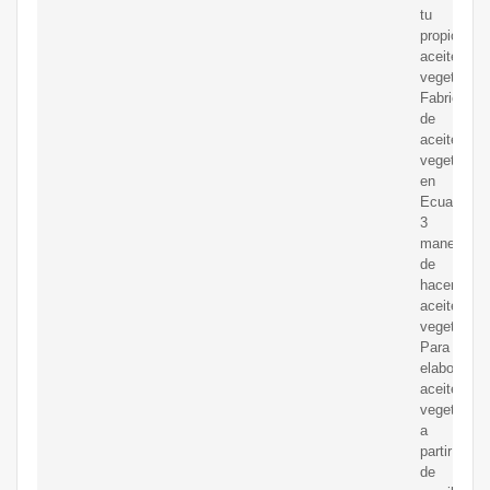
tu
propio
aceite
vegetal
Fabricació
de
aceite
vegetal
en
Ecuador
3
maneras
de
hacer
aceite
vegetal
Para
elaborar
aceite
vegetal
a
partir
de