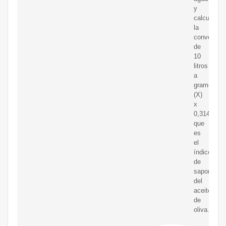
y
calcular
la
conversión
de
10
litros
a
gramos
(X)
x
0,314
que
es
el
índice
de
saponifica
del
aceite
de
oliva.