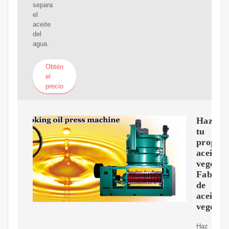
separa
el
aceite
del
agua.
Obtén
el
precio
Haz
tu
propio
aceite
vegetal
Fabrica
de
aceite
vegetal
Haz