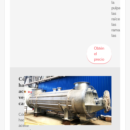
la
pulpa,
las
raíces,
las
ramas,
las
Obtén
el
precio
Cómo
hacer
aceite
vegetal
casero
Cómo
hacer
aceite