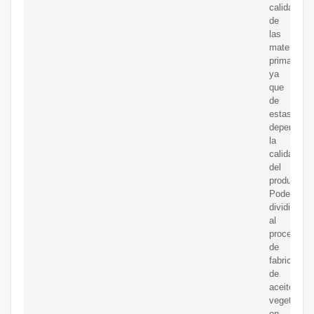
calidad
de
las
materias
primas,
ya
que
de
estas
dependerá
la
calidad
del
producto.
Podemos
dividir
al
proceso
de
fabricación
de
aceite
vegetal
en