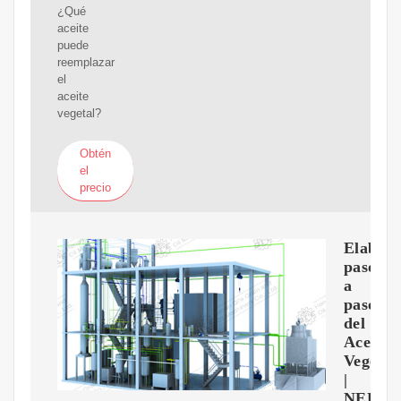
¿Qué
aceite
puede
reemplazar
el
aceite
vegetal?
Obtén
el
precio
Elabora
paso
a
paso
del
Aceite
Vegetal
|
NEUR