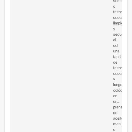
semillas
o
frutos
secos,
limpie
y
seque
al
sol
una
tanda
de
frutos
secos
y
luego
colóquelos
en
una
prensa
de
aceite
manual
o