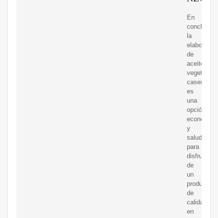
En
conclusión
la
elaboració
de
aceite
vegetal
casero
es
una
opción
económica
y
saludable
para
disfrutar
de
un
producto
de
calidad
en