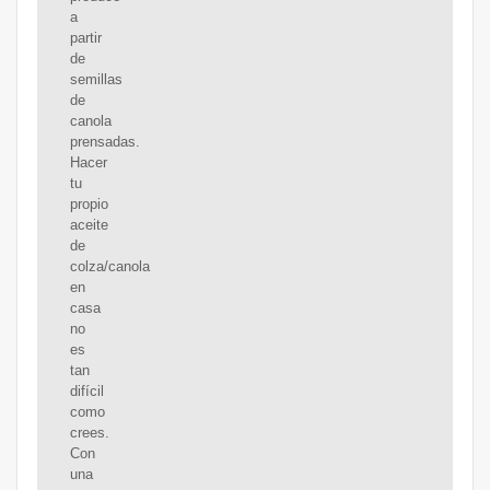
a
partir
de
semillas
de
canola
prensadas.
Hacer
tu
propio
aceite
de
colza/canola
en
casa
no
es
tan
difícil
como
crees.
Con
una