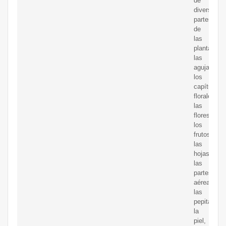
de
diversas
partes
de
las
plantas:
las
agujas,
los
capítulos
florales,
las
flores,
los
frutos,
las
hojas,
las
partes
aéreas,
las
pepitas,
la
piel,