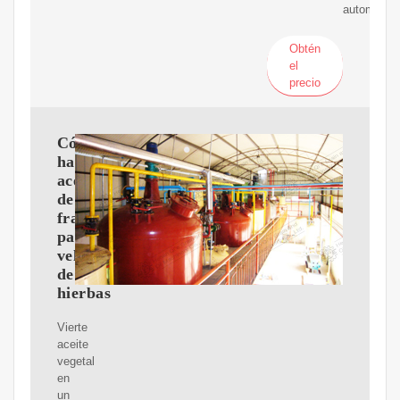
automática
Obtén
el
precio
Cómo
hacer
aceite
de
fragancia
para
velas
de
hierbas
Vierte
aceite
vegetal
en
un