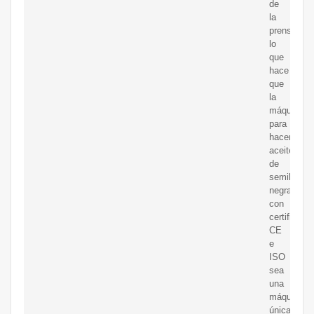
de
la
prensa,
lo
que
hace
que
la
máquina
para
hacer
aceite
de
semilla
negra
con
certificaci
CE
e
ISO
sea
una
máquina
única