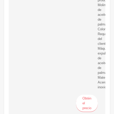
producto:
Molino
de
aceite
de
palma;
Color:
Requisitos
del
cliente
Máquina
expulsora
de
aceite
de
palma;
Material:
Acero
inoxidable
Obtén
el
precio