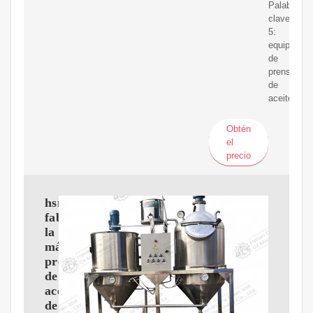
Palabra
clave
5:
equipo
de
prensado
de
aceite
Obtén
el
precio
hsm
fabrica
la
máquina
productora
de
aceite
de