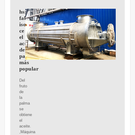
hsm
fabrica
iso
ce
el
aceite
de
palmiste
más
popular
Del
fruto
de
la
palma
se
obtiene
el
aceite.
,Máquina