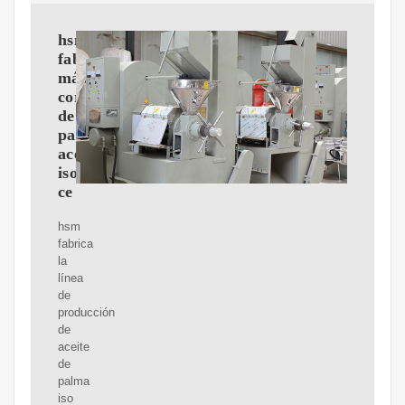
hsm
fabrica
máquina
cortadora
de
palma
aceitera
iso
ce
hsm
fabrica
la
línea
de
producción
de
aceite
de
palma
iso