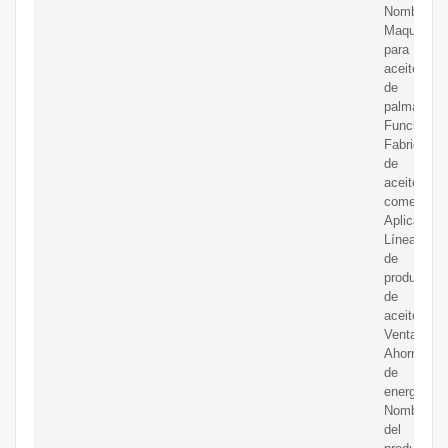
Nombre:
Maquinaria
para
aceite
de
palma;
Función:
Fabricació
de
aceite
comestible
Aplicación:
Línea
de
producción
de
aceite;
Ventaja:
Ahorro
de
energía;
Nombre
del