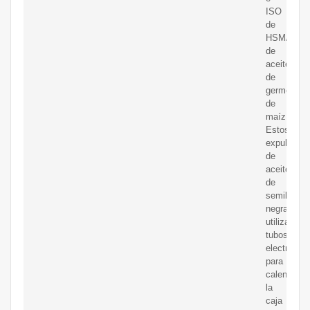
ISO
de
HSM/pren
de
aceite
de
germen
de
maíz.
Estos
expulsores
de
aceite
de
semilla
negra
utilizan
tubos
electrónic
para
calentar
la
caja