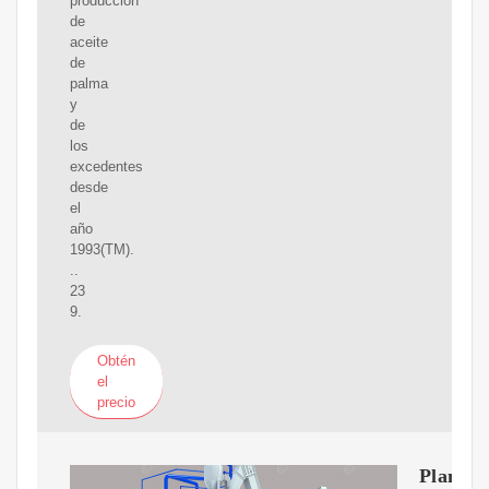
producción
de
aceite
de
palma
y
de
los
excedentes
desde
el
año
1993(TM).
..
23
9.
Obtén
el
precio
Planta