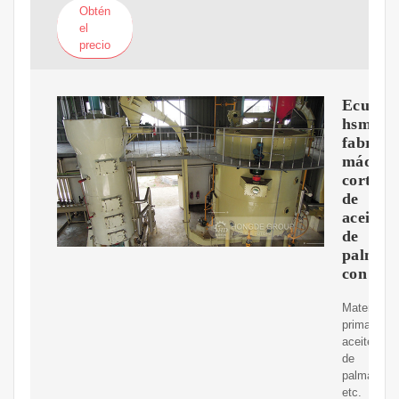
Obtén
el
precio
Ecuado
hsm
fabrica
máquin
cortado
de
aceite
de
palma
con
Materia
prima:
aceite
de
palma,
etc.