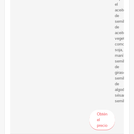
el
aceite
de
semilla
de
aceite
vegetal,
como
soja,
maní,
semillas
de
girasol,
semillas
de
algodón,
sésamo,
semillas
Obtén
el
precio