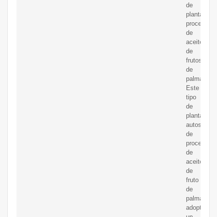
de
plantas
procesado
de
aceite
de
frutos
de
palma.
Este
tipo
de
planta
autosuficie
de
procesami
de
aceite
de
fruto
de
palma
adopta
un