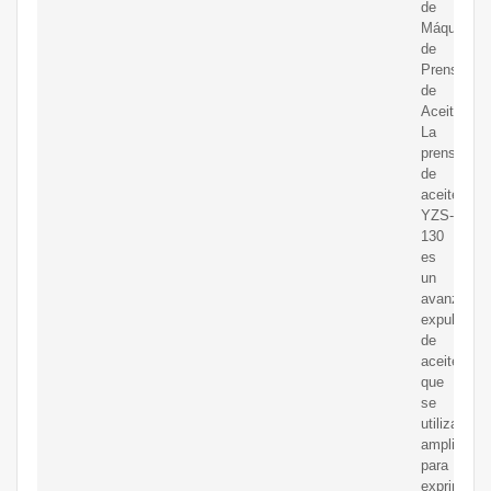
de
Máquinas
de
Prensa
de
Aceite
La
prensa
de
aceite
YZS-
130
es
un
avanzado
expulsor
de
aceite
que
se
utiliza
ampliamen
para
exprimir