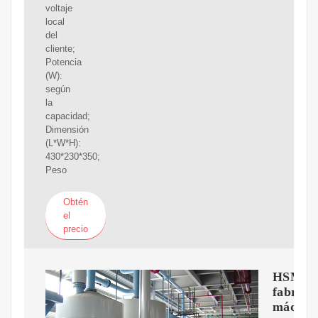
voltaje
local
del
cliente;
Potencia
(W):
según
la
capacidad;
Dimensión
(L*W*H):
430*230*350;
Peso
Obtén
el
precio
HSM
fabrica
máquin