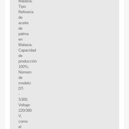
Malasia;
Tipo:
Refinería
de
aceite
de
palma
en
Malasia;
Capacidad
de
producción:
100%;
Número
de
modelo:
DT-
-
S300;
Voltaje:
220/380
V,
como
el