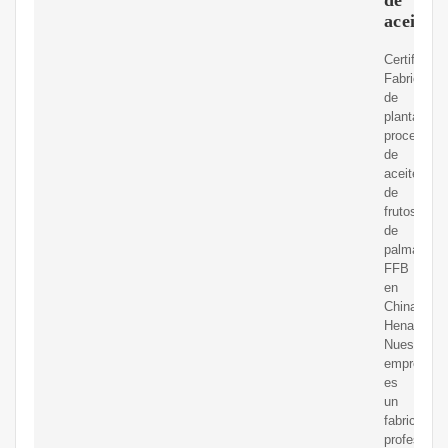
aceite
Certificaci
Fabricació
de
plantas
procesado
de
aceite
de
frutos
de
palma
FFB
en
China,
Henan.
Nuestra
empresa
es
un
fabricante
profesional