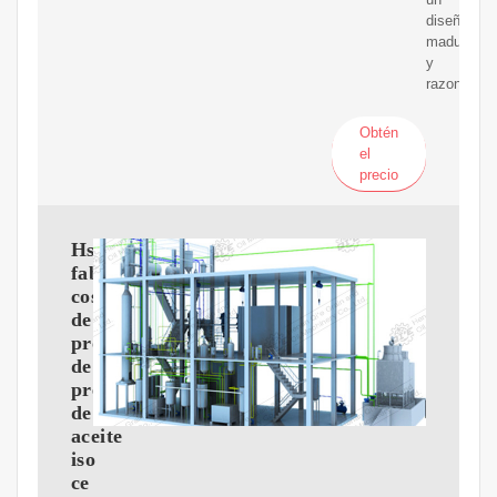
diseño
maduro
y
razonable,
Obtén
el
precio
Hsm
fabrica
costos
de
promoción
de
prensa
de
aceite
iso
ce