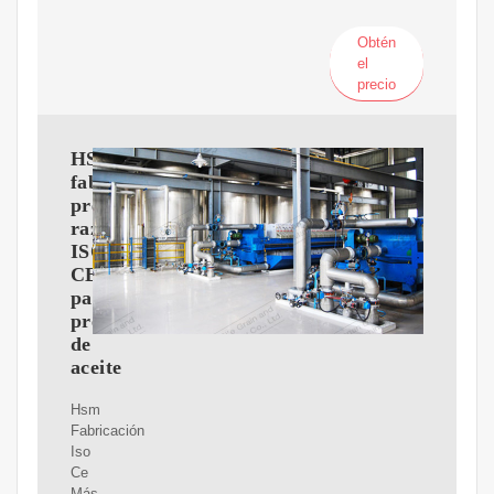
Obtén
el
precio
HSM
fabrica
precio
razonable
ISO
CE
para
prensa
de
aceite
Hsm
Fabricación
Iso
Ce
Más