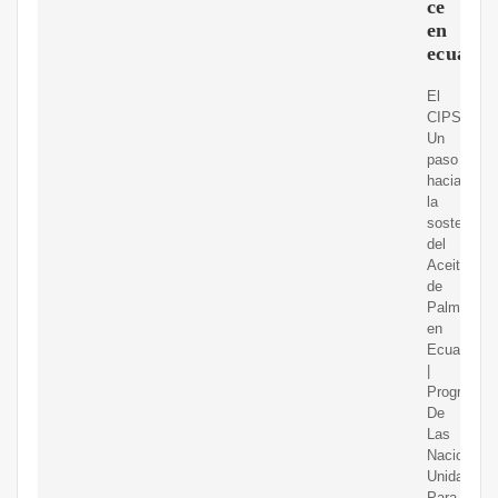
ce
en
ecuado
El
CIPS:
Un
paso
hacia
la
sostenibili
del
Aceite
de
Palma
en
Ecuado
|
Programa
De
Las
Naciones
Unidas
Para