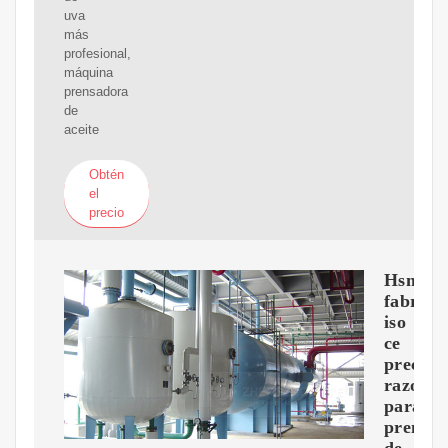
uva
más
profesional,
máquina
prensadora
de
aceite
Obtén
el
precio
Hsm
fabrica
iso
ce
precio
razonab
para
prensa
de