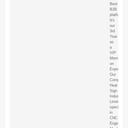
Best
B2B
platform.
It's
our
3rd
Year
as
a
VIP
Member
on
ExportHub
Our
Company,
Heat
Sign
Industry
Limited,
specialize
in
CNC
Engraving