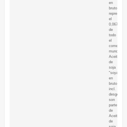
en
bruto,
representa
el
0,067%
de
todo
el
comercio
mundial.
Aceite
de
soja
"soya"
en
bruto,
incl.
desgomad
son
parte
de
Aceite
de
soja.