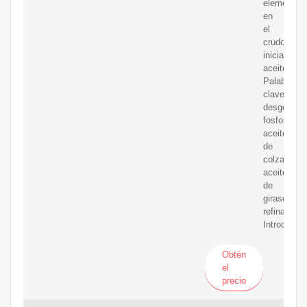
elementos
en
el
crudo
inicial.
aceite.
Palabras
clave:
desgomado
fosfolípido
aceite
de
colza,
aceite
de
girasol,
refinado
Introducci
Obtén
el
precio