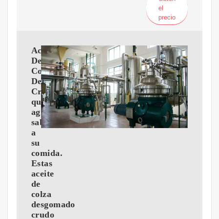
el
precio
Aceite
De
Colza
Desgomado
Crudo
que
agregan
sabores
a
su
comida.
Estas
aceite
de
colza
desgomado
crudo