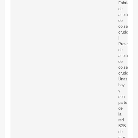
Fabricante
de
aceite
de
colza
crudo
|
Proveedor
de
aceite
de
colza
crudo
Únase
hoy
y
sea
parte
de
la
red
B2B
de
más