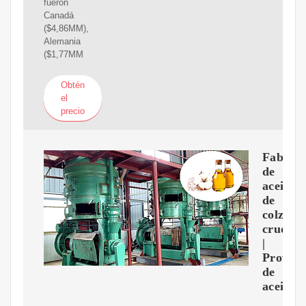
fueron
Canadá
($4,86MM),
Alemania
($1,77MM
Obtén
el
precio
Fabrica
de
aceite
de
colza
crudo
|
Proveed
de
aceite