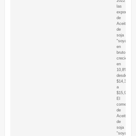
2022
las
exportacio
de
Aceite
de
soja
"soya"
en
bruto,
crecieron
en
10,8%,
desde
$14,3MM
a
$15,9MM.
El
comercio
de
Aceite
de
soja
"soya"