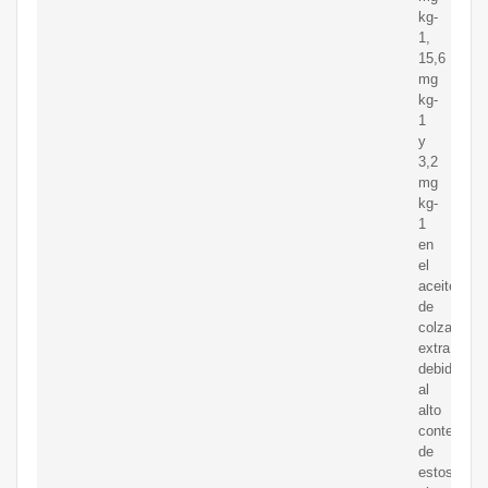
kg-
1,
15,6
mg
kg-
1
y
3,2
mg
kg-
1
en
el
aceite
de
colza
extraído,
debido
al
alto
contenido
de
estos