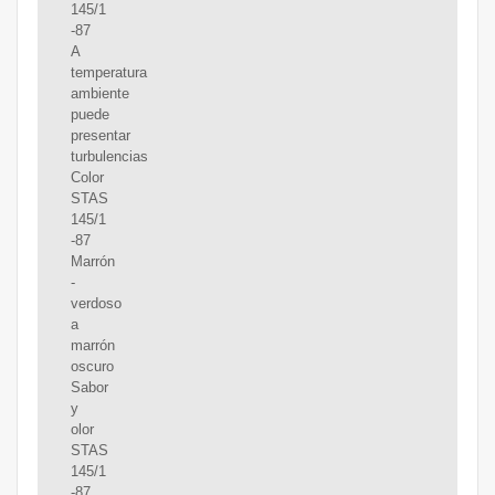
145/1
-87
A
temperatura
ambiente
puede
presentar
turbulencias
Color
STAS
145/1
-87
Marrón
-
verdoso
a
marrón
oscuro
Sabor
y
olor
STAS
145/1
-87