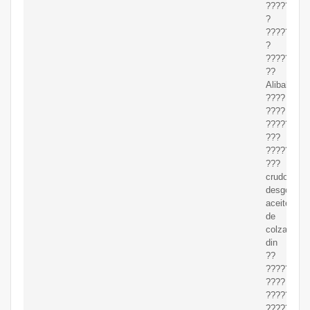
??????
?
????????
?
????????
??
Alibaba.c
????
????
?????
???
?????.
???
crudo
desgomad
aceite
de
colza
din
??
?????
????
?????
???????.