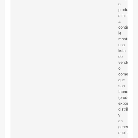
o
productos
similares,
a
continuaci
le
mostramo
una
lista
de
vendedore
o
comerciali
que
son
fabricantes
(productore
exportador
distribuido
y
en
general
suplidores