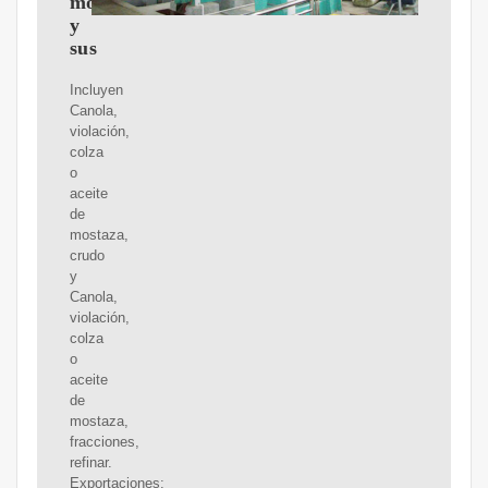
mostaza,
y
sus
Incluyen
Canola,
violación,
colza
o
aceite
de
mostaza,
crudo
y
Canola,
violación,
colza
o
aceite
de
mostaza,
fracciones,
refinar.
Exportaciones: