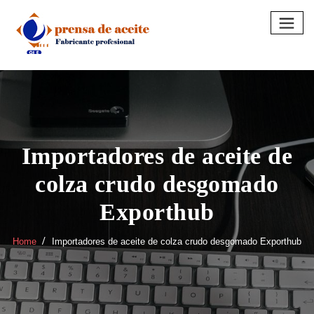
Skip
to
content
Importadores de aceite de
colza crudo desgomado
Exporthub
Home
Importadores de aceite de colza crudo desgomado Exporthub