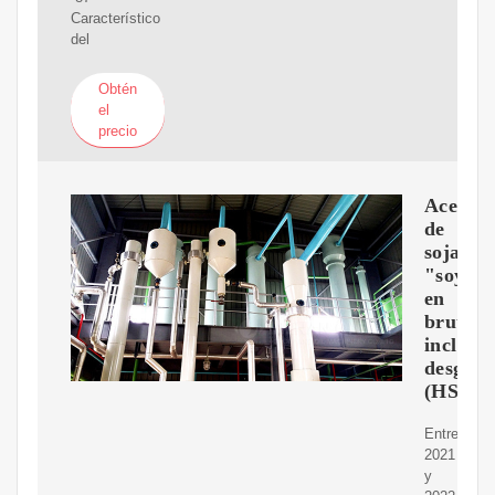
Característico
del
Obtén
el
precio
Aceite
de
soja
"soya"
en
bruto,
incl.
desgom
(HS
Entre
2021
y