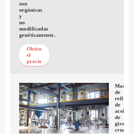
son
orgánicas
y
no
modificadas
genéticamente.
Obtén
el
precio
Maquin
de
refinerí
de
aceite
de
girasol
crudo