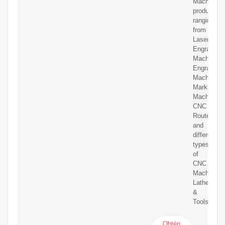
Machine
products,
ranging
from
Laser
Engraving
Machine,
Engraving
Machine,
Marking
Machine,
CNC
Router
and
different
types
of
CNC
Machines,
Lathes
&
Tools.
Obtén