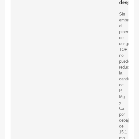
desgom
Sin
embargo,
el
proceso
de
desgomad
TOP
no
puede
reducir
la
cantidad
de
P,
Mg
y
Ca
por
debajo
de
15,1
mg