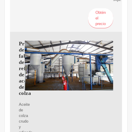
Obtén
el
precio
Proveedores
de
fabricantes
de
refinería
de
aceite
de
colza
Aceite
de
colza
crudo
y