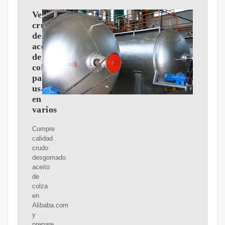
Versátil
crudo
desgomado
aceito
de
colza
para
usar
en
varios
Compre
calidad
crudo
desgomado
aceito
de
colza
en
Alibaba.com
y
prepare