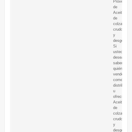
Proveedor
de
Aceite
de
colza
crudo
y
desgomado
Si
usted
desea
saber
quién
vende,
comerciali
distribuye
u
ofrece
Aceite
de
colza
crudo
y
desgomad