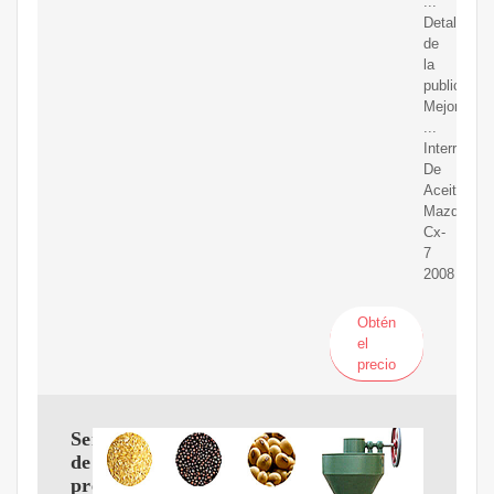
...
Detalles
de
la
publicación
Mejores
...
Interruptor
De
Aceite
Mazda
Cx-
7
2008
Obtén
el
precio
Sensor
de
presión