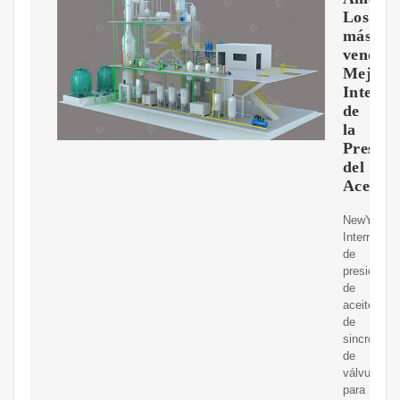
Los
más
vendido
Mejor
Interru
de
la
Presión
del
Aceite
NewYall
Interruptor
de
presión
de
aceite
de
sincroniza
de
válvula
para