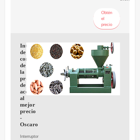
Obtén
el
precio
Interruptor
de
control
de
la
presión
de
aceite
al
mejor
precio
-
Oscaro
Interruptor