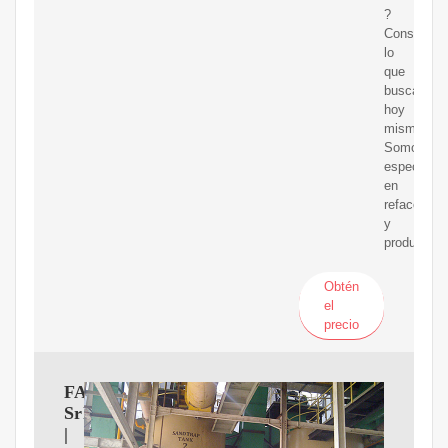
?
Consigue
lo
que
buscas
hoy
mismo!
Somos
especialis
en
refaccione
y
productos.
Obtén
el
precio
FACET
Srl
|