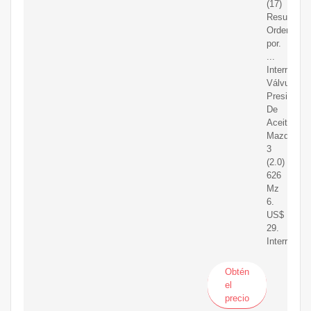
(17)
Resultados
Ordenar
por.
...
Interruptor
Válvula
Presión
De
Aceite
Mazda
3
(2.0)
626
Mz
6.
US$
29.
Interruptor,
Obtén
el
precio