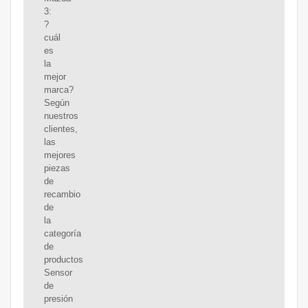
3:
?
cuál
es
la
mejor
marca?
Según
nuestros
clientes,
las
mejores
piezas
de
recambio
de
la
categoría
de
productos
Sensor
de
presión