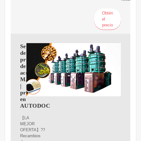
Obtén
el
precio
Sensor
de
presión
de
aceite
MAZDA
|
precio
en
AUTODOC
【LA
MEJOR
OFERTA】??
Recambios