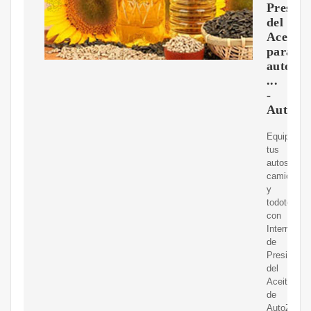
Presion
del
Aceite
para
autos
...
-
AutoZo
Equipa
tus
autos,
camioneta
y
todoterren
con
Interruptor
de
Presion
del
Aceite
de
AutoZone.