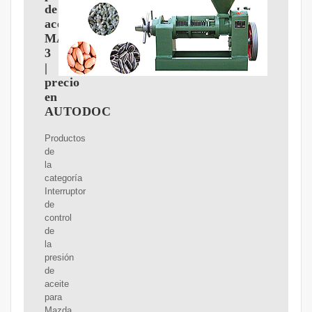
de
aceite
MAZDA
3
|
precio
en
AUTODOC
Productos
de
la
categoría
Interruptor
de
control
de
la
presión
de
aceite
para
Mazda