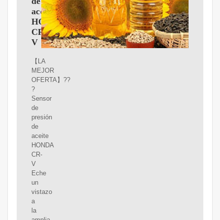
de
aceite
HONDA
CR-
V
【LA
MEJOR
OFERTA】??
?
Sensor
de
presión
de
aceite
HONDA
CR-
V
Eche
un
vistazo
a
la
amplia