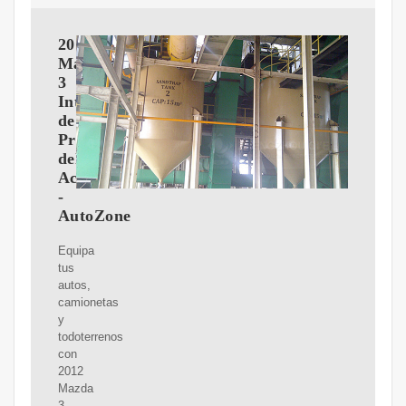
2012
Mazda
3
Interruptor
de
Presion
del
Aceite
-
AutoZone
Equipa
tus
autos,
camionetas
y
todoterrenos
con
2012
Mazda
3