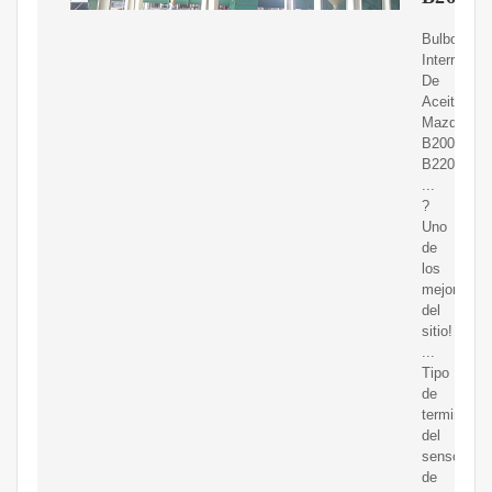
Bulbo
Interruptor
De
Aceite
Mazda
B2000,
B2200,
...
?
Uno
de
los
mejores
del
sitio!
...
Tipo
de
terminal
del
sensor
de