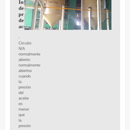
Interruptores
de
presión
de
aceite
-
Circuito
N/A
normalmente
abierto:
normalmente
abiertos
cuando
la
presión
del
aceite
es
menor
que
la
presión