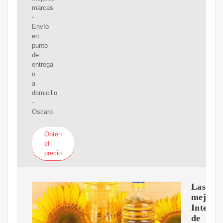
marcas
-
Envío
en
punto
de
entrega
o
a
domicilio
-
Oscaro
Obtén
el
precio
Las
mejore
Interru
de