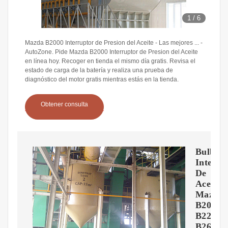
1
/
6
Mazda B2000 Interruptor de Presion del Aceite - Las mejores ... -
AutoZone. Pide Mazda B2000 Interruptor de Presion del Aceite
en línea hoy. Recoger en tienda el mismo día gratis. Revisa el
estado de carga de la batería y realiza una prueba de
diagnóstico del motor gratis mientras estás en la tienda.
Obtener consulta
Bulbo
Interru
De
Aceite
Mazda
B2000,
B2200,
B2600