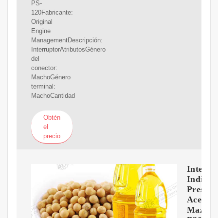
PS-
120Fabricante:
Original
Engine
ManagementDescripción:
InterruptorAtributosGénero
del
conector:
MachoGénero
terminal:
MachoCantidad
Obtén
el
precio
Interru
Indicad
Presión
Aceite
Mazda