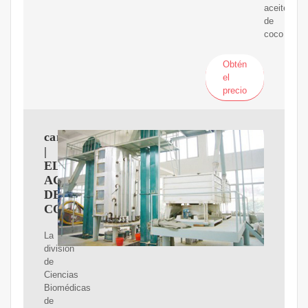
aceite
de
coco
Obtén
el
precio
canada
|
EL
ACEITE
DE
COCO
La
división
de
Ciencias
Biomédicas
de