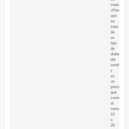
marido.
«Parece
que
se
trata
de
un
tipo
de
diabetes
del
cerebro
y
es
un
proceso
que
comienza
al
menos
10
o
20