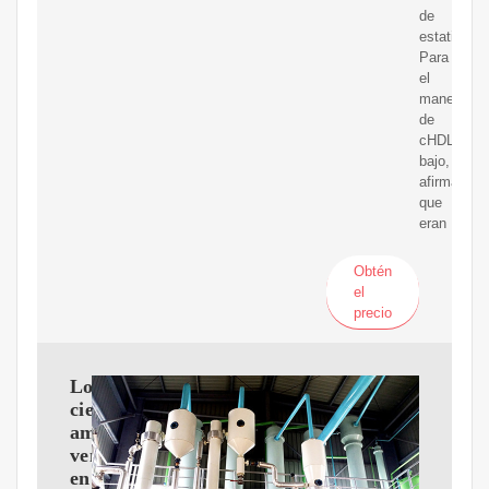
de
estatinas.
Para
el
manejo
de
cHDL
bajo,
afirmaron
que
eran
Obtén
el
precio
Los
científicos
americanos
ven
en