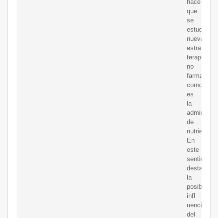
hace
que
se
estudien
nuevas
estrategias
terapéutic
no
farmacológ
como
es
la
administra
de
nutrientes.
En
este
sentido,
destaca
la
posible
infl
uencia
del