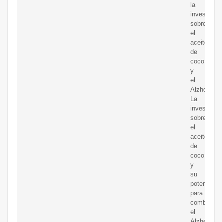
la
investigac
sobre
el
aceite
de
coco
y
el
Alzheimer.
La
investigac
sobre
el
aceite
de
coco
y
su
potencial
para
combatir
el
Alzheimer