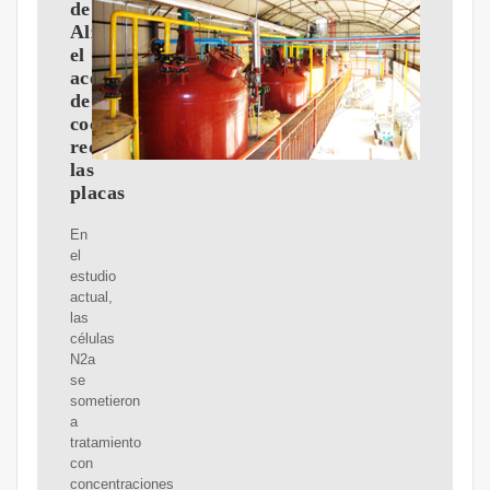
de
Alzheimer:
el
aceite
de
coco
reduce
las
placas
En
el
estudio
actual,
las
células
N2a
se
sometieron
a
tratamiento
con
concentraciones