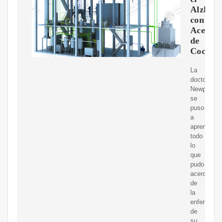
Alzhei
con
Aceite
de
Coco
La
doctora
Newport
se
puso
a
aprender
todo
lo
que
pudo
acerca
de
la
enfermeda
de
su