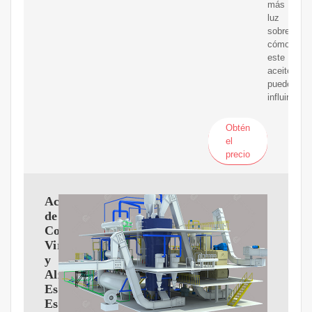
más
luz
sobre
cómo
este
aceite
puede
influir
Obtén
el
precio
Aceite
de
Coco
Virgen
y
Alzheimer:
Estudio
Espa?