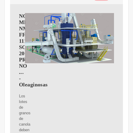
NORMA
MEXICANA
NMX-
FF-
111-
SCFI-
2008
PRODUCTOS
NO
...
-
Oleaginosas
Los
lotes
de
granos
de
canola
deben