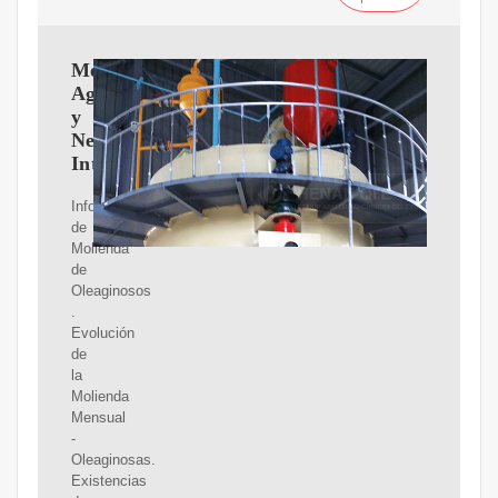
Mercados
Agropecuarios
y
Negociaciones
Internacionales
Informes
de
Molienda
de
Oleaginosos
.
Evolución
de
la
Molienda
Mensual
-
Oleaginosas.
Existencias