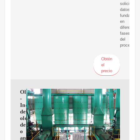
solicitar
datos
fundament
en
diferentes
fases
del
proceso.
Obtén
el
precio
Oleaginosas
-
Industria
de
oleaginosas
detiene
o
anula