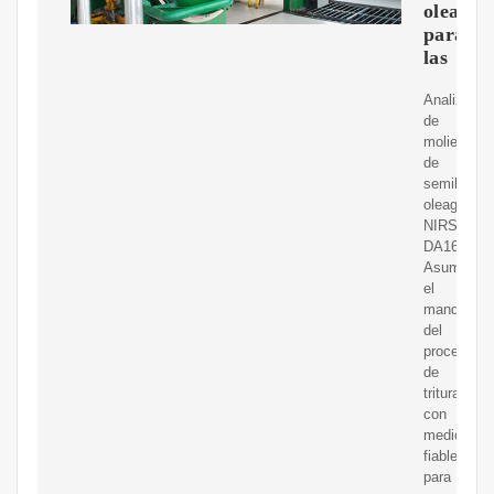
oleagin
para
las
Analizador
de
molienda
de
semillas
oleaginosa
NIRS?
DA1650
Asuma
el
mando
del
proceso
de
trituración
con
medicione
fiables
para