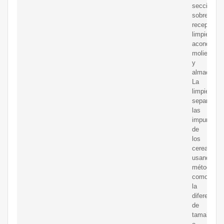
secciones
sobre
recepción,
limpieza,
acondicion
molienda
y
almacenam
La
limpieza
separa
las
impurezas
de
los
cereales
usando
métodos
como
la
diferencia
de
tama?