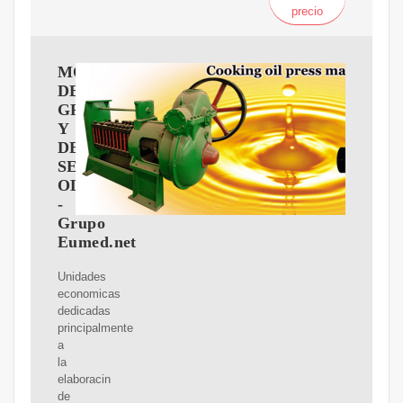
precio
MOLIENDA
DE
GRANOS
Y
DE
SEMILLAS
OLEAGINOSAS
-
Grupo
Eumed.net
Unidades
economicas
dedicadas
principalmente
a
la
elaboracin
de