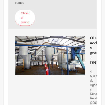
campo
Obtén
el
precio
Oleagin
aceites
y
grasas
-
DNP
4
Ministerio
de
Agricultura
y
Desarrollo
Rural
(2001)