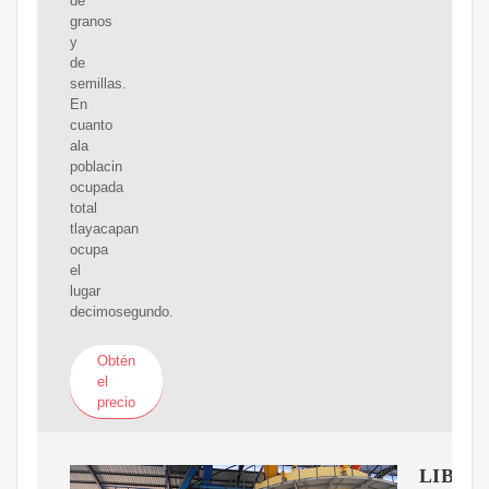
de
granos
y
de
semillas.
En
cuanto
ala
poblacin
ocupada
total
tlayacapan
ocupa
el
lugar
decimosegundo.
Obtén
el
precio
LIBBA,