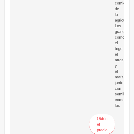
comienzo
de
la
agricultura.
Los
granos
como
el
trigo,
el
arroz
y
el
maíz,
junto
con
semillas
como
las
Obtén
el
precio