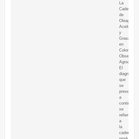
La
Cadena
de
Oleaginosa
Aceites
y
Grasas
en
Colombia.
Observator
Agrocaden
El
diagnóstic
que
se
presenta
a
continuaci
se
refiere
a
la
cadena
productiva