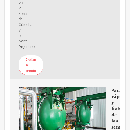
en
la
zona
de
Córdoba
y
el
Norte
Argentino.
Obtén
el
precio
Análisi
rápido
y
fiable
de
las
semilla