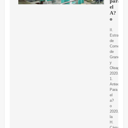
para
el
A?
o
II.
Estrategia
de
Comerciali
de
Granos
y
Oleaginos
2020.
1.
Anteceden
Para
el
a?
o
2020,
la
H.
Cámara