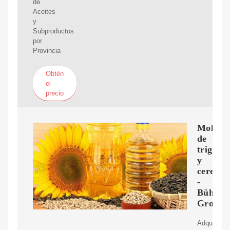
de
Aceites
y
Subproductos
por
Provincia
Obtén
el
precio
Molien
de
trigo
y
cereale
-
Bühler
Group
Adquiera