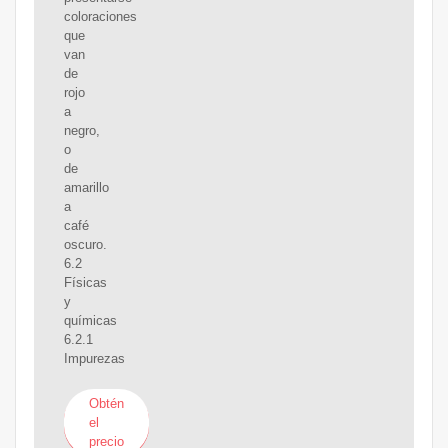
coloraciones
que
van
de
rojo
a
negro,
o
de
amarillo
a
café
oscuro.
6.2
Físicas
y
químicas
6.2.1
Impurezas
Obtén
el
precio