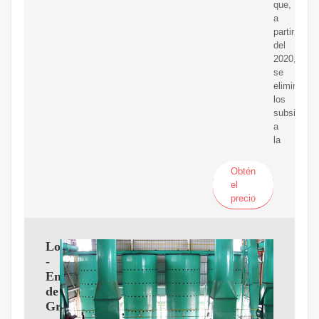
que,
a
partir
del
2020,
se
eliminan
los
subsidios
a
la
Obtén
el
precio
Logística
-
Envío
de
Granos