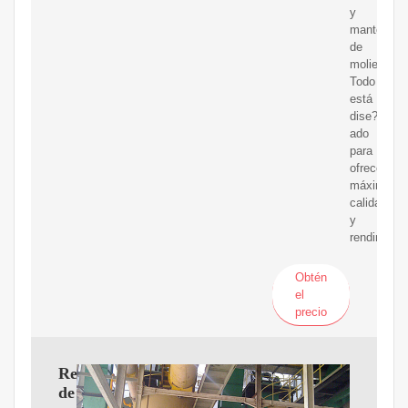
y
mantenimi
de
molienda.
Todo
está
dise?
ado
para
ofrecer
máxima
calidad
y
rendimient
Obtén
el
precio
Resumen
de