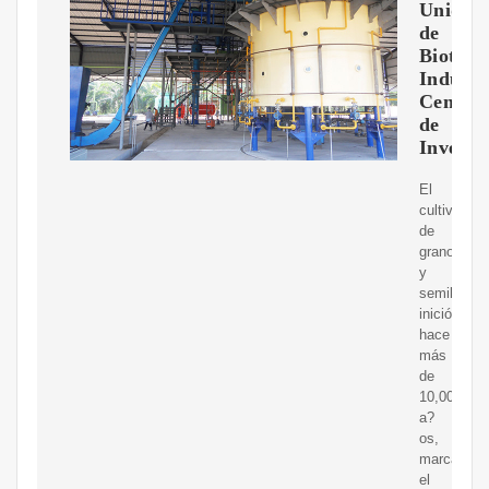
Unidad
de
Biotecn
Industri
Centro
de
Investi
El
cultivo
de
granos
y
semillas
inició
hace
más
de
10,000
a?
os,
marcando
el