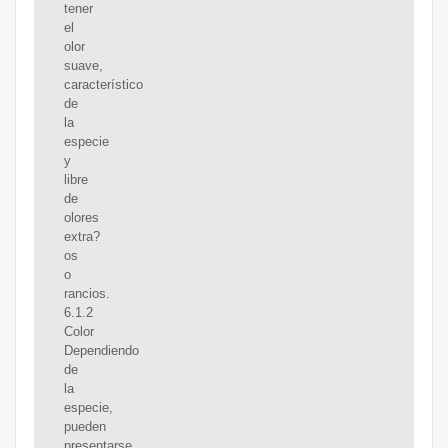
tener
el
olor
suave,
característico
de
la
especie
y
libre
de
olores
extra?
os
o
rancios.
6.1.2
Color
Dependiendo
de
la
especie,
pueden
presentarse