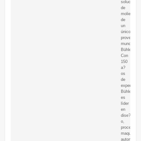
soluciones
de
molienda
de
un
único
proveedor
mundial:
Bühler.
Con
150
a?
os
de
experienci
Bühler
es
líder
en
dise?
o,
procesos,
maquinaria
automatiza