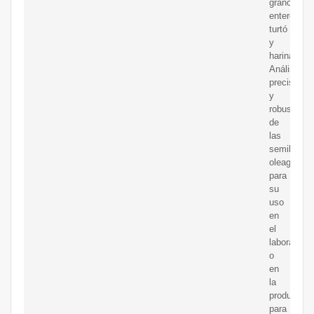
granos
enteros,
turtó
y
harinas.
Análisis
preciso
y
robusto
de
las
semillas
oleaginosa
para
su
uso
en
el
laboratorio
o
en
la
producción
para