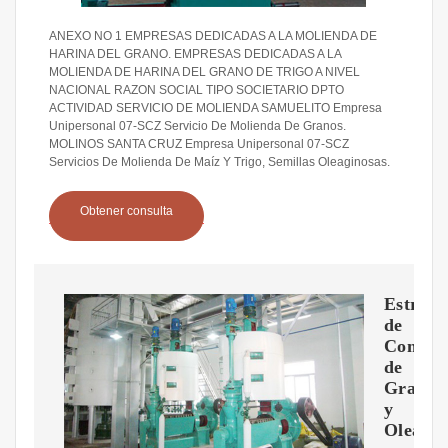
ANEXO NO 1 EMPRESAS DEDICADAS A LA MOLIENDA DE
HARINA DEL GRANO. EMPRESAS DEDICADAS A LA
MOLIENDA DE HARINA DEL GRANO DE TRIGO A NIVEL
NACIONAL RAZON SOCIAL TIPO SOCIETARIO DPTO
ACTIVIDAD SERVICIO DE MOLIENDA SAMUELITO Empresa
Unipersonal 07-SCZ Servicio De Molienda De Granos.
MOLINOS SANTA CRUZ Empresa Unipersonal 07-SCZ
Servicios De Molienda De Maíz Y Trigo, Semillas Oleaginosas.
Obtener consulta
Estrate
de
Comerci
de
Granos
y
Oleagin