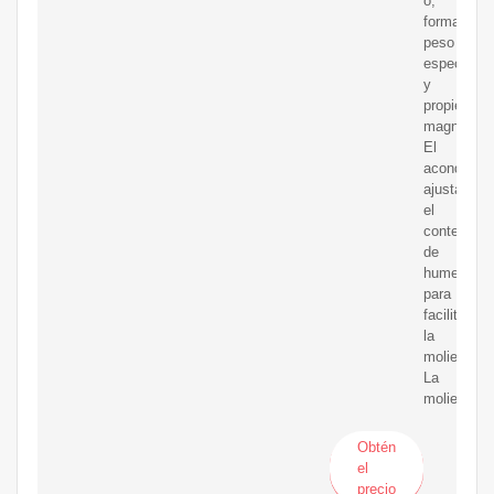
o,
forma,
peso
específico
y
propiedade
magnética
El
acondicion
ajusta
el
contenido
de
humedad
para
facilitar
la
molienda.
La
molienda
Obtén
el
precio