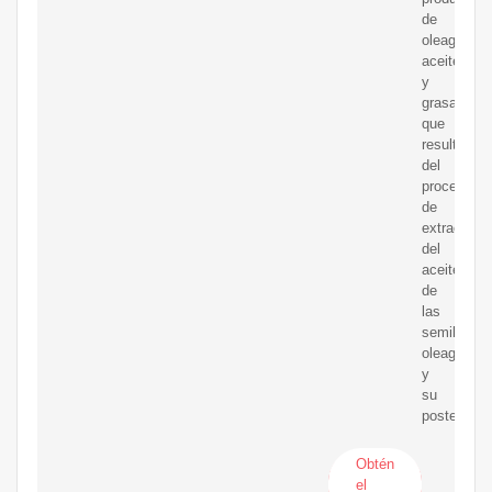
de
oleaginosa
aceites
y
grasas
que
resulta
del
proceso
de
extracción
del
aceite
de
las
semillas
oleaginosa
y
su
posterior
Obtén
el