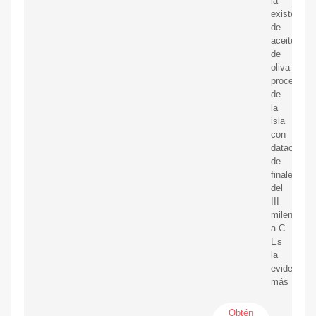
la
existencia
de
aceite
de
oliva
procedente
de
la
isla
con
datación
de
finales
del
III
milenio
a.C.
Es
la
evidencia
más
Obtén