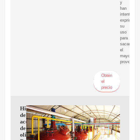
y
han
intentado
exprimir
su
uso
para
sacarle
el
mayor
provecho.
Obtén
el
precio
Historia
del
aceite
de
oliva.