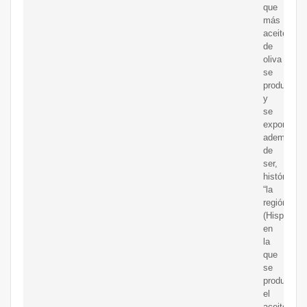
que
más
aceite
de
oliva
se
produce
y
se
exporta,
además
de
ser,
históricam
“la
región”
(Hispania)
en
la
que
se
producía
el
aceite