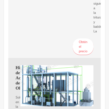
siguiente
a
la
trituración
y
batido.
La
Obtén
el
precio
Historia
del
Aceite
de
Oliva
Solo
en
la