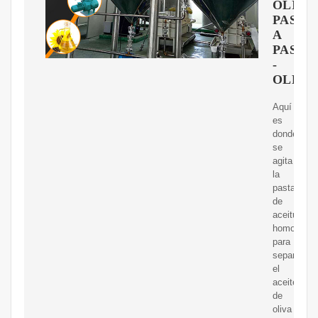
OLIVA
PASO
A
PASO
-
OLEIS
Aquí
es
donde
se
agita
la
pasta
de
aceituna
homogéne
para
separar
el
aceite
de
oliva