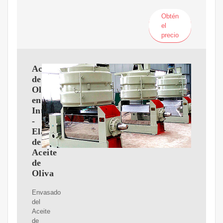
Obtén
el
precio
Aceite
de
Oliva
en
Internet
-
Elaboración
del
Aceite
de
Oliva
Envasado
del
Aceite
de