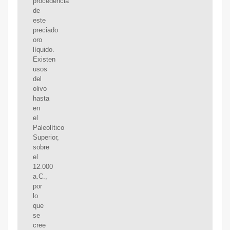
procedencia
de
este
preciado
oro
líquido.
Existen
usos
del
olivo
hasta
en
el
Paleolítico
Superior,
sobre
el
12.000
a.C.,
por
lo
que
se
cree