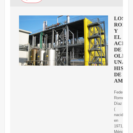
LOS
ROMA
Y
EL
ACEIT
DE
OLIVA
UNA
HISTO
DE
AMOR
Federico
Romero
Díaz
(
nacido
en
1971,
Mérida).