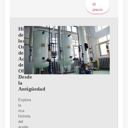
el
precio
Historia
de
los
Orígenes
del
Aceite
de
Oliva:
Desde
la
Antigüedad
Explora
la
rica
historia
del
aceite