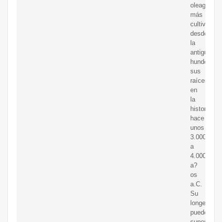
oleaginoso
más
cultivados
desde
la
antigüedad
hunde
sus
raíces
en
la
historia
hace
unos
3.000
a
4.000
a?
os
a.C.
Su
longevidad
puede
superar