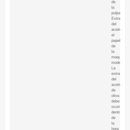
de
la
pulpa.
Extracción
del
aceite:
el
papel
de
la
maquinaria
moderna
La
extracción
del
aceite
de
oliva
debe
ocurrir
dentro
de
la
hora