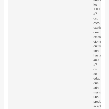
los
1.000
a?
os,
esto
explica
que
existan
ejemplares
cultivados
con
hasta
400
a?
os
de
edad
que
aún
mantienen
una
producción
aceptable.