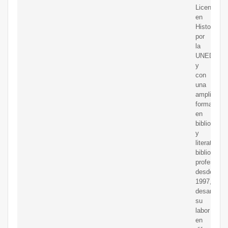
Licenciado
en
Historia
por
la
UNED,
y
con
una
amplia
formación
en
biblioteco
y
literatura.
bibliotecari
profesional
desde
1997,
desarrolla
su
labor
en