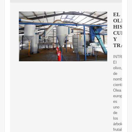
EL
OLIVO
HISTO
CULTI
Y
TRADI
INTRODUC
El
olivo,
de
nombre
científico
Olea
europea,
es
uno
de
los
árboles
frutales