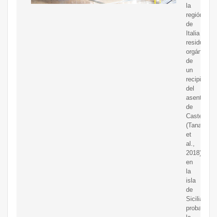
la
región
de
Italia
residuos
orgánicos
de
un
recipiente
del
asentamie
de
Castellucc
(Tanasi
et
al.,
2018),
en
la
isla
de
Sicilia,
probaron