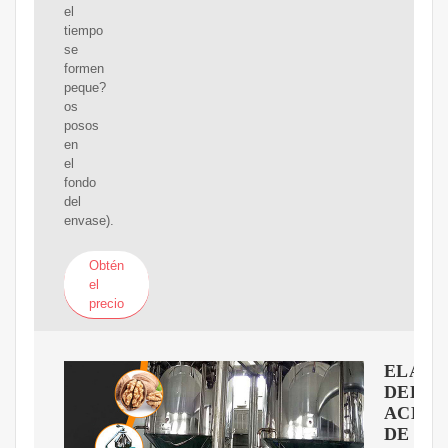
el
tiempo
se
formen
peque?
os
posos
en
el
fondo
del
envase).
Obtén
el
precio
ELABO
DEL
ACEIT
DE