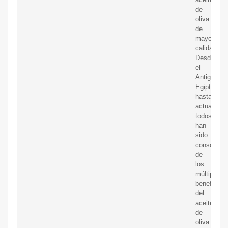
de
oliva
de
mayor
calidad.
Desde
el
Antiguo
Egipto
hasta
actualidad,
todos
han
sido
consciente
de
los
múltiples
beneficios
del
aceite
de
oliva