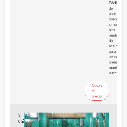
Fácil
de
usar,
operación
simple,
alto
rendimient
de
aceite,
para
sésamo
prensado,
maní,
nueces
Obtén
el
precio
?
Cómo