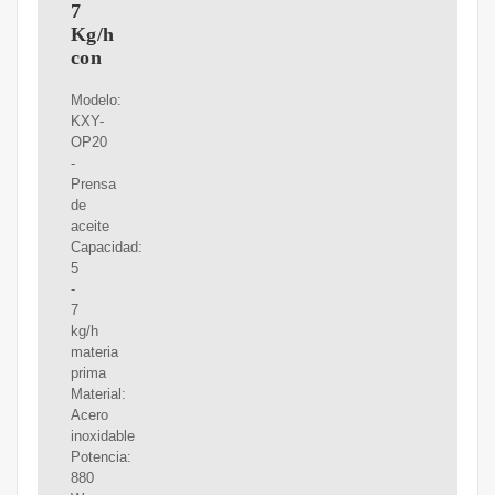
7
Kg/h
con
Modelo:
KXY-
OP20
-
Prensa
de
aceite
Capacidad:
5
-
7
kg/h
materia
prima
Material:
Acero
inoxidable
Potencia:
880