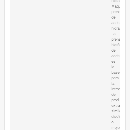
hidráulico.
Máquina
prensadora
de
aceite
hidráulico
La
prensa
hidráulica
de
aceite
es
la
base
para
la
introducci
de
productos
extranjeros
similares,
dise?
o
mejorado.