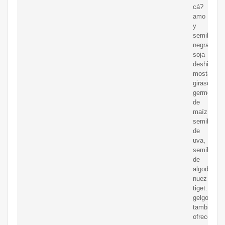
cá?
amo
y
semillas
negras,nue
soja
deshidrata
mostaza,
girasol,
germen
de
maíz,
semilla
de
uva,
semilla
de
algodón,
nuez
tiget.
gelgoog
también
ofrece