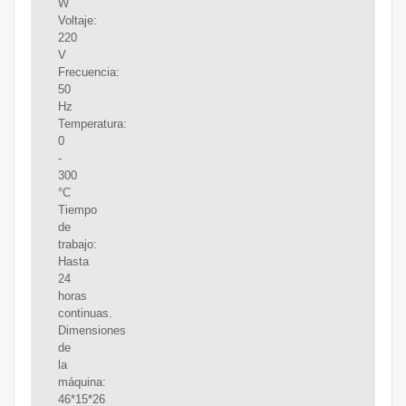
W
Voltaje:
220
V
Frecuencia:
50
Hz
Temperatura:
0
-
300
°C
Tiempo
de
trabajo:
Hasta
24
horas
continuas.
Dimensiones
de
la
máquina:
46*15*26