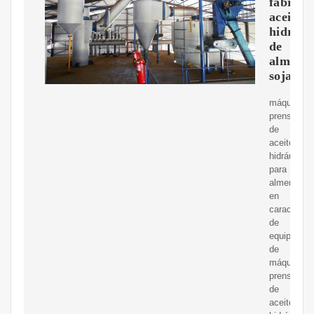
fabrica
aceite
hidrául
de
almendr
soja
máquina
prensadora
de
aceite
hidráulico
para
almendras
en
caracasfab
de
equipos
de
máquina
prensadora
de
aceite