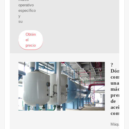
operativo
específico
y
su
Obtén
el
precio
?
Dónde
compra
una
máquin
prensa
de
aceite
comerci
Máquina