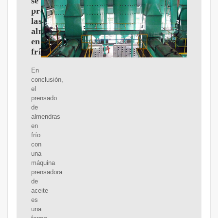
se
prensan
las
almendras
en
frío?
En
conclusión,
el
prensado
de
almendras
en
frío
con
una
máquina
prensadora
de
aceite
es
una