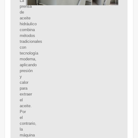
La
prensa
de
aceite
hidráulico
combina
métodos
tradicionales
con
tecnología
moderna,
aplicando
presión
y
calor
para
extraer
el
aceite.
Por
el
contrario,
la
máquina