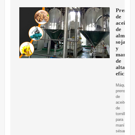
Prensa
de
aceite
de
almendr
soja
y
maní
de
alta
eficienc
Máquina
prensadora
de
aceite
de
tornillo
para
maní,
sésamo