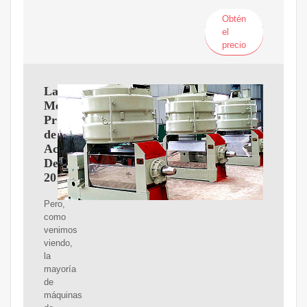
Obtén
el
precio
Las
Mejores
Prensas
de
Aceite
De
2025
Pero,
como
venimos
viendo,
la
mayoría
de
máquinas