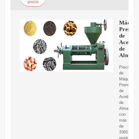
precio
Máquin
Prensa
de
Aceite
de
Almend
Precio
de
Máquina
Prensador
de
Aceite
de
Almendras
con
más
de
3365
productos