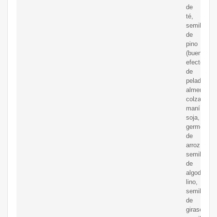
de
té,
semillas
de
pino
(buen
efecto
de
pelado),
almendras,
colza,
maní,
soja,
germen
de
arroz,
semillas
de
algodón,
lino,
semillas
de
girasol,