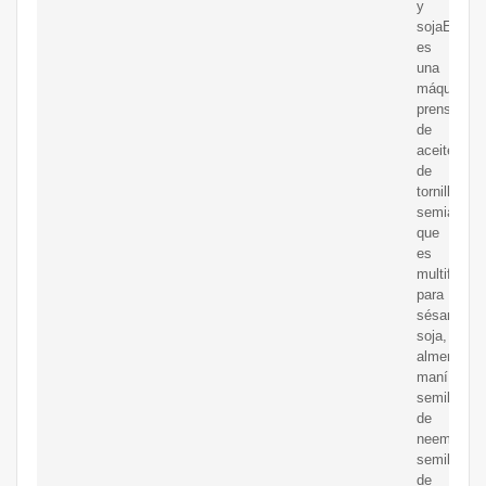
y
sojaEsta
es
una
máquina
prensadora
de
aceite
de
tornillo
semiautomá
que
es
multifuncio
para
sésamo,
soja,
almendras,
maní,
semillas
de
neem,
semillas
de