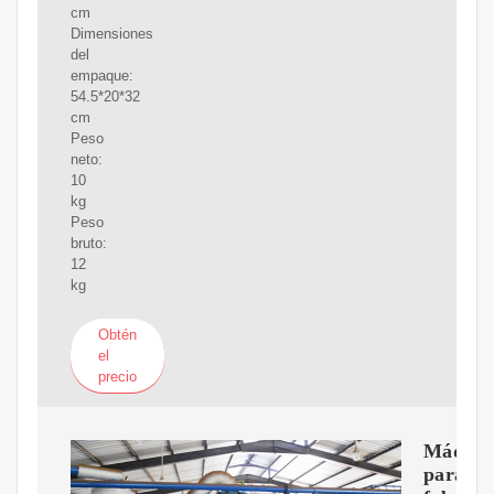
cm
Dimensiones
del
empaque:
54.5*20*32
cm
Peso
neto:
10
kg
Peso
bruto:
12
kg
Obtén
el
precio
Máquin
para