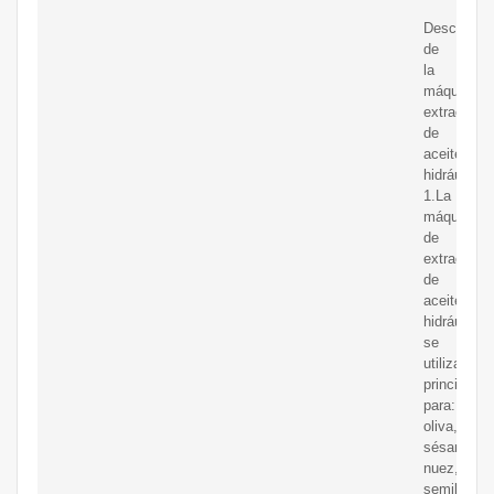
Descripció
de
la
máquina
extractora
de
aceite
hidráulico.
1.La
máquina
de
extracción
de
aceite
hidráulico
se
utiliza
principalm
para:
oliva,
sésamo,
nuez,
semillas