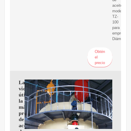
aceite
modelo
TZ-
100
para
empresas.
Diámetro
Obtén
el
precio
Larga
vida
útil,
la
máquina
prensadora
de
aceite