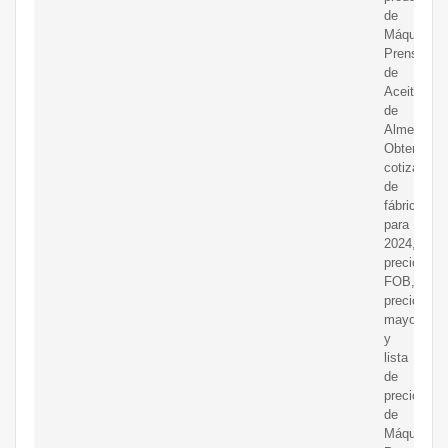
de
Máquina
Prensador
de
Aceite
de
Almendras
Obtenga
cotizacion
de
fábrica
para
2024,
precio
FOB,
precio
mayorista
y
lista
de
precios
de
Máquina