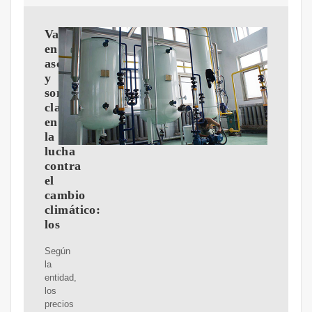
Van
en
ascenso
y
son
clave
en
la
lucha
contra
el
cambio
climático:
los
Según
la
entidad,
los
precios