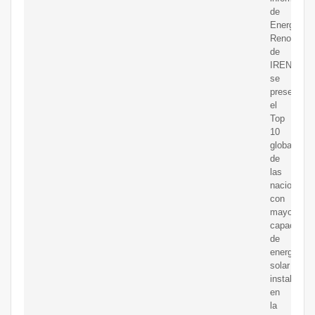
de
Energías
Renovable
de
IRENA,
se
presenta
el
Top
10
global
de
las
naciones
con
mayor
capacidad
de
energía
solar
instalada
en
la