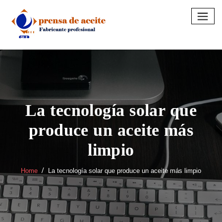
Skip
to
content
La tecnología solar que
produce un aceite más
limpio
Home
La tecnología solar que produce un aceite más limpio