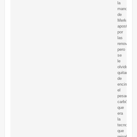
la
mano
de
Merkel,
apostó
por
las
renovables
pero
se
le
olvidó
quitarse
de
encima
el
pesado
carbón
que
era
la
tecnología
que
reinaba