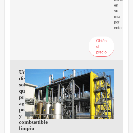
en
su
mix
por
entonces.
Obtén
el
precio
Un
dispositivo
solar
que
produce
agua
potable
y
combustible
limpio