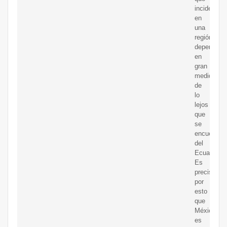
incide
en
una
región
dependerá
en
gran
medida
de
lo
lejos
que
se
encuentre
del
Ecuador.
Es
precisame
por
esto
que
México
es