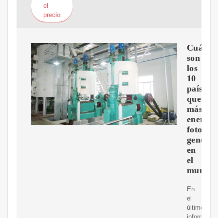
el
precio
Cuáles
son
los
10
países
que
más
energía
fotovolt
genera
en
el
mundo
En
el
último
informe