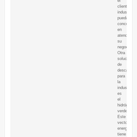
el
cliente
industrial
pueda
concentrar
en
atender
su
negocio.
Otra
solución
de
descarboni
para
la
industria
es
el
hidrógeno
verde.
Este
vector
energético
tiene