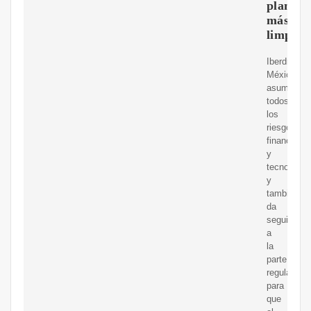
planeta
más
limpio
Iberdrola
México
asume
todos
los
riesgos
financieros
y
tecnológic
y
también
da
seguimient
a
la
parte
regulatoria
para
que