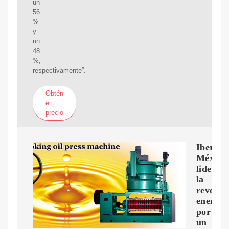
un
56
%
y
un
48
%,
respectivamente”.
Obtén
el
precio
Iberdro
México
lidera
la
revoluc
energét
por
un