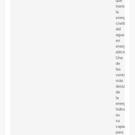
que
transforma
la
energía
cinética
del
agua
en
energía
eléctrica.
Una
de
las
ventajas
más
destacada
de
la
energía
hidroeléctr
es
su
capacidad
para