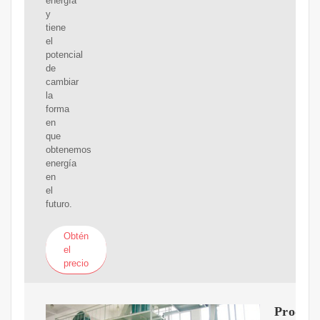
energía
y
tiene
el
potencial
de
cambiar
la
forma
en
que
obtenemos
energía
en
el
futuro.
Obtén
el
precio
Produc