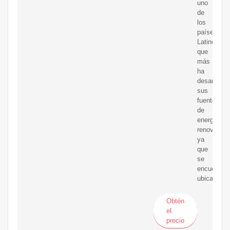
uno
de
los
países
Latinoamer
que
más
ha
desarrolla
sus
fuentes
de
energías
renovables
ya
que
se
encuentra
ubicado
Obtén
el
precio