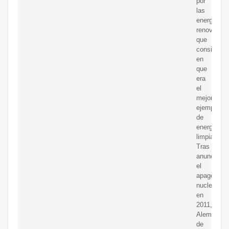
por
las
energías
renovables
que
consiste
en
que
era
el
mejor
ejemplo
de
energía
limpia.
Tras
anunciar
el
apagón
nuclear
en
2011,
Alemania,
de