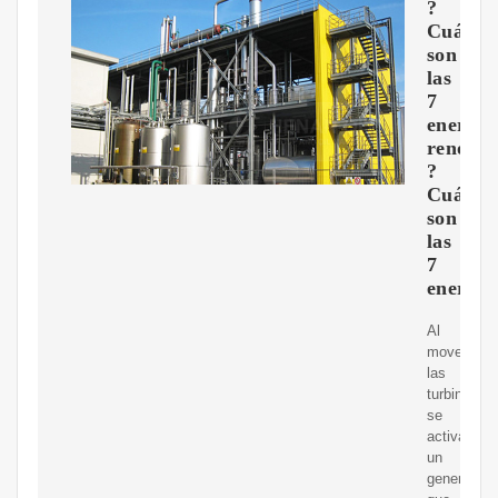
?
Cuáles
son
las
7
energía
renovab
?
Cuáles
son
las
7
energía
Al
mover
las
turbinas,
se
activa
un
generador