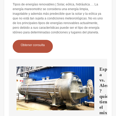
Tipos de energías renovables | Solar, eólica, hidráulica…. La
energía mareomotriz se considera una energía limpia,
inagotable y además más predecible que la solar y la eólica ya
que no está tan sujeta a condiciones meteorológicas. No es uno
de los principales tipos de energías renovables actualmente,
pero debido a sus características puede ser el tipo de energía
idóneo para determinadas condiciones y lugares del planeta.
Obtener consulta
Espa?
a
vs.
Aleman
?
quién
tiene
el
mix