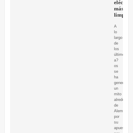
eléctric
más
limpio?
A
lo
largo
de
los
últimos
a?
os
se
ha
generado
un
mito
alrededor
de
Alemania
por
su
apuesta