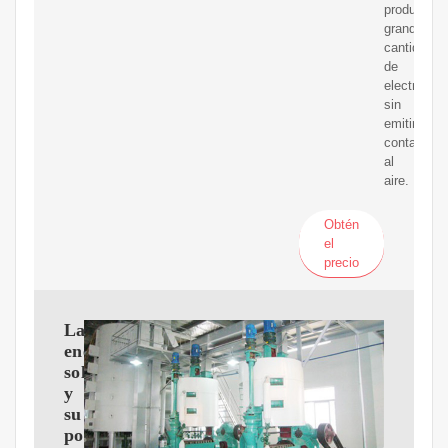
producir
grandes
cantidades
de
electricida
sin
emitir
contamina
al
aire.
Obtén
el
precio
La
energía
solar
y
su
potencial