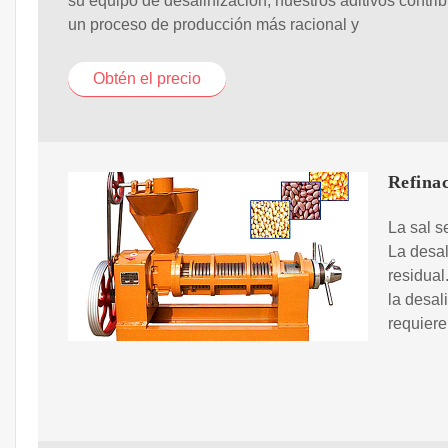
su equipo de desalinización, nuestros aditivos contri
un proceso de producción más racional y
Obtén el precio
Refinac
La sal s
La desal
residual
la desal
requiere