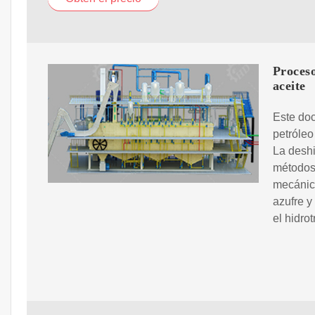
Proceso
aceite
Este doc
petróleo
La deshi
métodos
mecánico
azufre 
el hidro