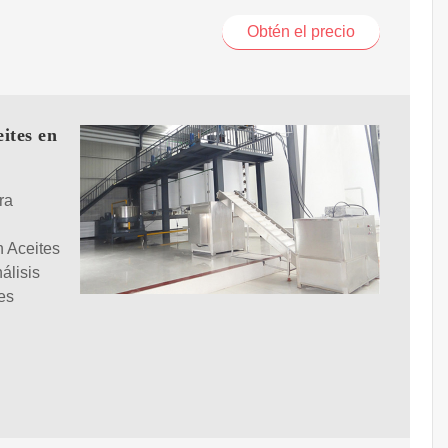
Obtén el precio
ites en
ra
n Aceites
álisis
es