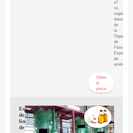
a?
os,
según
datos
de
la
Organizaci
de
Países
Exportado
de
aceite(OP
Obtén
el
precio
Equipos
de
limpieza
de