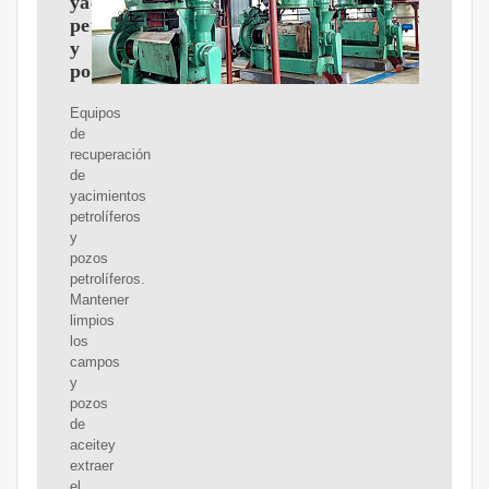
yacimientos
petrolíferos
y
pozos
Equipos
de
recuperación
de
yacimientos
petrolíferos
y
pozos
petrolíferos.
Mantener
limpios
los
campos
y
pozos
de
aceitey
extraer
el