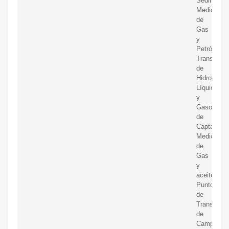
Sedimentar
Medición
de
Gas
y
Petróleo.
Transporte
de
Hidrocarbu
Líquidos
y
Gasoducto
de
Captación.
Medición
de
Gas
y
aceiteen
Puntos
de
Transferen
de
Campos