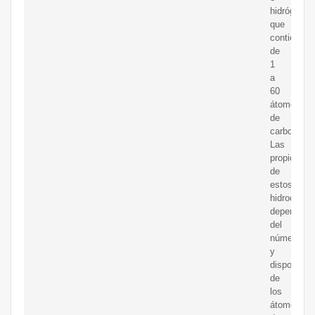
hidrógeno)
que
contienen
de
1
a
60
átomos
de
carbono.
Las
propiedade
de
estos
hidrocarbu
dependen
del
número
y
disposició
de
los
átomos