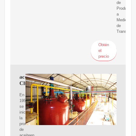
de
Producció
a
Medios
de
Transporte
Obtén
el
precio
aceiteen
Chile
En
1950
se
inicia
la
producción
de
aceiteen