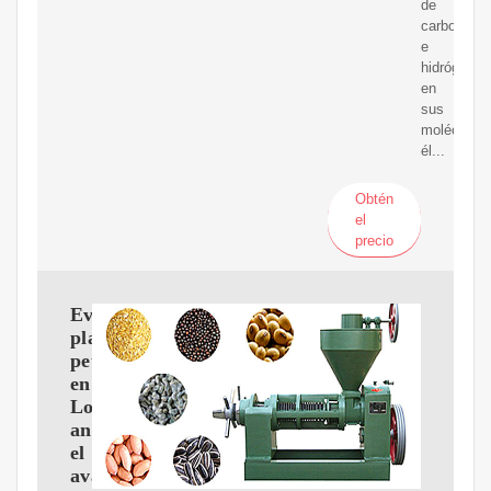
de
carbono
e
hidrógeno
en
sus
moléculas.
él...
Obtén
el
precio
Evacuan
plataformas
petrolíferas
en
Louisiana
ante
el
avance