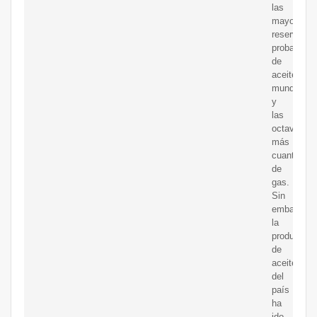
las
mayores
reservas
probadas
de
aceitedel
mundo
y
las
octavas
más
cuantiosas
de
gas.
Sin
embargo,
la
producción
de
aceitecrud
del
país
ha
ido