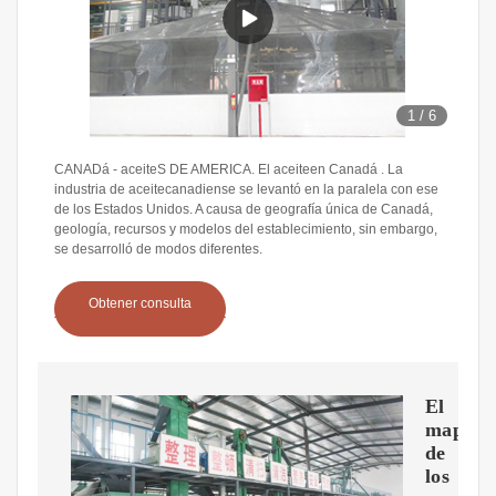
1
/
6
CANADá - aceiteS DE AMERICA. El aceiteen Canadá . La
industria de aceitecanadiense se levantó en la paralela con ese
de los Estados Unidos. A causa de geografía única de Canadá,
geología, recursos y modelos del establecimiento, sin embargo,
se desarrolló de modos diferentes.
Obtener consulta
El
mapa
de
los