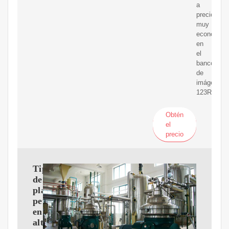
a
precios
muy
económico
en
el
banco
de
imágenes
123RF.
Obtén
el
precio
Tipos
de
plataformas
petrolíferas
en
alta