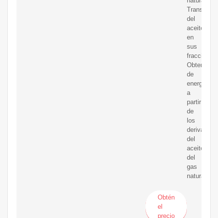
natural.
Transform
del
aceitecrud
en
sus
fracciones.
Obtención
de
energía
a
partir
de
los
derivados
del
aceitey
del
gas
natural.
Obtén
el
precio