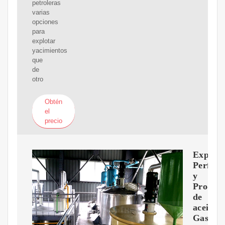
petroleras
varias
opciones
para
explotar
yacimientos
que
de
otro
Obtén
el
precio
Explora
Perfora
y
Produc
de
aceitey
Gas