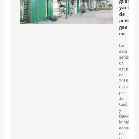
grande
yacimie
de
aceitey
gas
en
En
este
sentido,
un
estudio
de
2018
realizado
por
Jim
Cust
y
David
Mihalyi,
economist
del