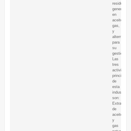
residuales
generadas
en
aceitey
gas,
y
alternativa
para
su
gestión.
Las
tres
actividade
principales
de
esta
industria
son:
Extracción
de
aceitecrud
y
gas