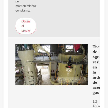
un
mantenimiento
constante.
Obtén
el
precio
Tratam
de
aguas
residua
en
la
industr
de
aceitey
gas
1.2
Aguas