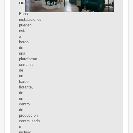
mar
Esas
instalaciones
pueden
estar
a
bordo
de
una
plataforma
cercana,
de
un
barco
flotante,
de
un
centro
de
producción
centralizado
o
incluso