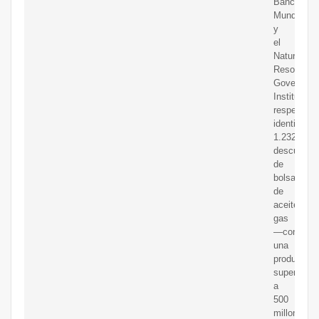
Banco
Mundial
y
el
Natural
Resource
Governanc
Institute,
respectiva
identificó
1.232
descubrimi
de
bolsas
de
aceitey
gas
―con
una
producción
superior
a
500
millones