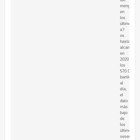
menguand
en
los
últimos
a?
os
hasta
alcanzar
en
2020
los
570.000
barriles
al
día,
el
dato
más
bajo
de
los
últimos
sesenta