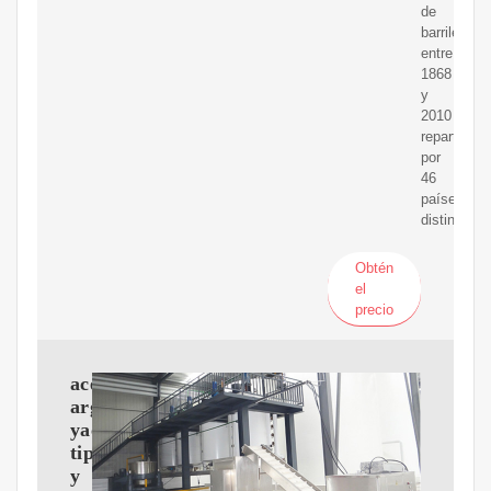
de
barriles―
entre
1868
y
2010
repartidas
por
46
países
distintos
Obtén
el
precio
aceiteen
argentina:
yacimientos,
tipos
y