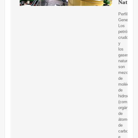
Natural
Perfil
General
Los
petróleos
crudos
y
los
gases
naturales
son
mezclas
de
moléculas
de
hidrocarbu
(compuest
orgánicos
de
átomos
de
carbono
e