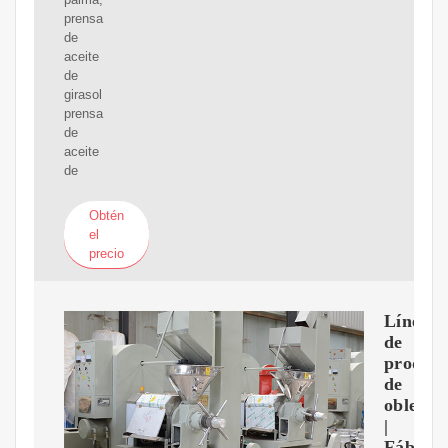
prensa
de
aceite
de
girasol
prensa
de
aceite
de
Obtén
el
precio
Línea
de
producc
de
obleas
|
Fábrica