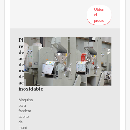
Obtén
el
precio
Planta
refinadora
de
aceite
de
maní
de
acero
inoxidable
Máquina
para
fabricar
aceite
de
maní