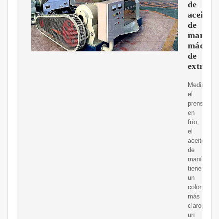
de
aceite
de
maní,
máquin
de
extracc
Mediante
el
prensado
en
frío,
el
aceite
de
maní
tiene
un
color
más
claro,
un