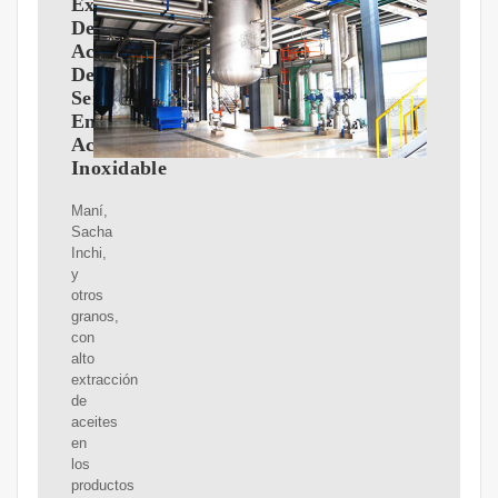
Extractora
De
Aceite
De
Semillas
En
Acero
Inoxidable
Maní,
Sacha
Inchi,
y
otros
granos,
con
alto
extracción
de
aceites
en
los
productos