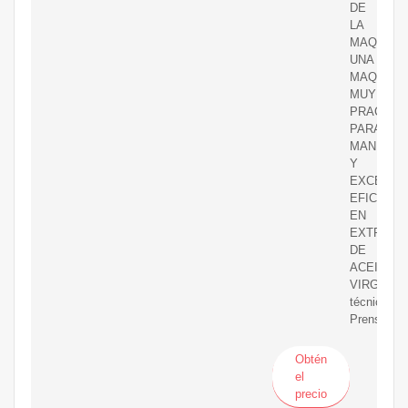
DE
LA
MAQUINA
UNA
MAQUINA
MUY
PRACTIC
PARA
MANEJAR
Y
EXCELEN
EFICAZ
EN
EXTRACC
DE
ACEITE
VIRGENCar
técnicos
Prensa
Obtén
el
precio