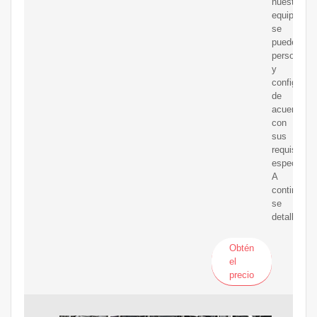
nuestro
equipo
se
puede
personaliz
y
configurar
de
acuerdo
con
sus
requisitos
específico
A
continuaci
se
detallan
Obtén
el
precio