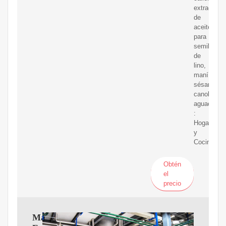
extractor
de
aceite
para
semillas
de
lino,
maní,
sésamo,
canola,
aguacate,
:
Hogar
y
Cocina
Obtén
el
precio
Maquina