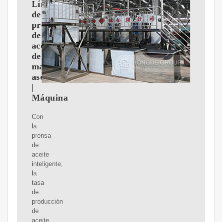
Línea
de
producción
de
aceite
de
maní
asequible
|
Máquina
Con
la
prensa
de
aceite
inteligente,
la
tasa
de
producción
de
aceite