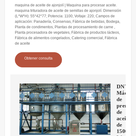
maquina de aceite de ajonjolí | Maquina para procesar aceite.
maquina trituradora de aceite de semillas de ajonjolí. Dimensión
(L*W*H): 55*42*77; Potencia: 1100; Voltaje: 220; Campos de
aplicación: Panadería, Conservas, Fábrica de bebidas, Bodega,
Planta de condimentos, Plantas de procesamiento de carne ,
Planta procesadora de vegetales, Fábrica de productos lácteos,
Fábrica de alimentos congelados, Catering comercial, Fábrica
de aceite
Obtener consulta
DNYSY
Máquin
de
prensa
de
aceite
de
1500