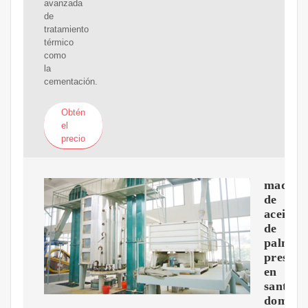
avanzada
de
tratamiento
térmico
como
la
cementación.
Obtén
el
precio
maquin
de
aceite
de
palma
presco
en
santo
doming