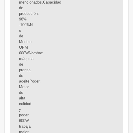
mencionados.Capacidad
de
producción:
98%
-100%N
o
de
Modelo:
OPM
600WNombre:
máquina
de
prensa
de
aceitePoder:
Motor
de
alta
calidad
y
poder
600W
trabaja
mejor