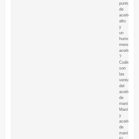
punto
de
aceite
alto
y
un
humo
menos
aceitoso.
?
Cuáles
son
las
ventajas
del
aceite
de
maní?
Maní
y
aceite
de
maní.
El