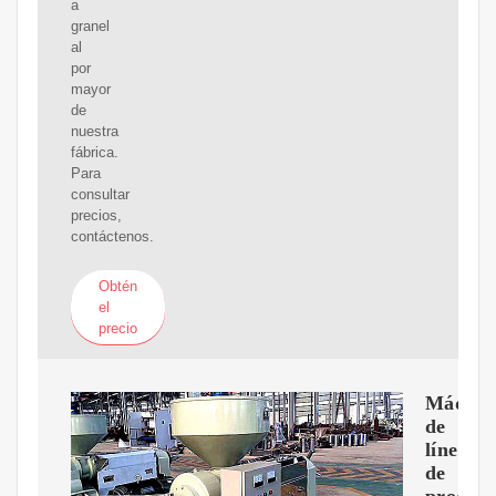
a
granel
al
por
mayor
de
nuestra
fábrica.
Para
consultar
precios,
contáctenos.
Obtén
el
precio
Máquin
de
línea
de
producc