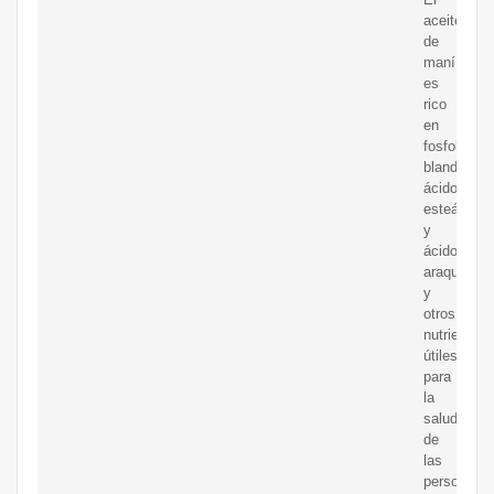
aceite
de
maní
es
rico
en
fosfolípido
blandos,
ácido
esteárico
y
ácido
araquídico
y
otros
nutrientes
útiles
para
la
salud
de
las
personas;