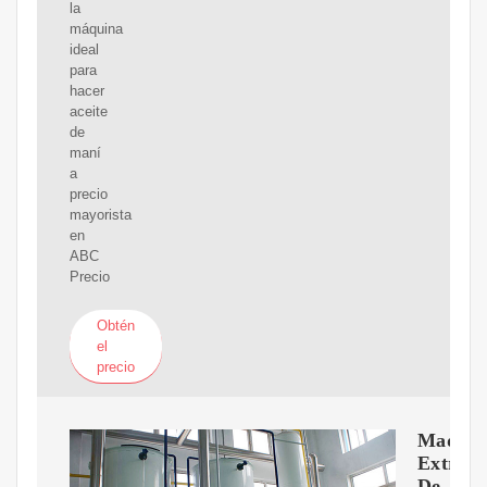
la
máquina
ideal
para
hacer
aceite
de
maní
a
precio
mayorista
en
ABC
Precio
Obtén
el
precio
Maquin
Extract
De