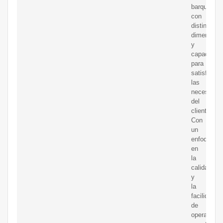
barquillo,
con
distintas
dimension
y
capacidad
para
satisfacer
las
necesidad
del
cliente.
Con
un
enfoque
en
la
calidad
y
la
facilidad
de
operación,