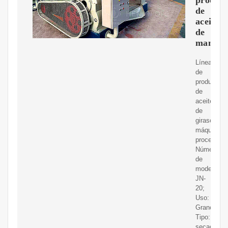
de
aceite
de
maní/gi
Línea
de
producción
de
aceite
de
girasol,
máquina
procesador
Número
de
modelo:
JN-
20;
Uso:
Grano;
Tipo:
secado