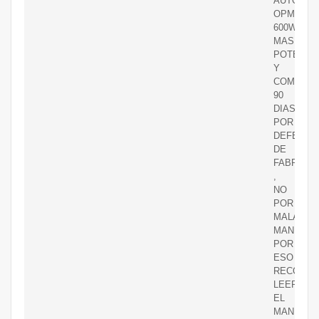
AUTOMáT
OPM
600W
MAS
POTENCI
Y
COMERCI
90
DIAS
POR
DEFECTO
DE
FABRICA
,
NO
POR
MALA
MANIPULA
POR
ESO
RECOME
LEER
EL
MANUAL