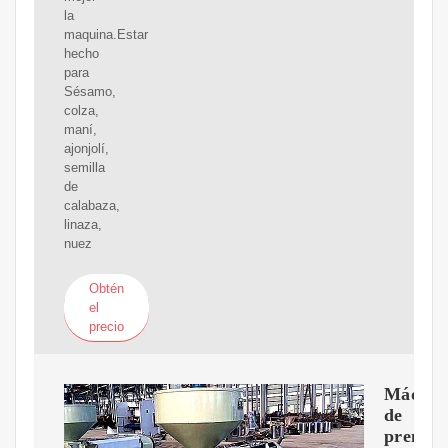
la
maquina.Estar
hecho
para
Sésamo,
colza,
maní,
ajonjolí,
semilla
de
calabaza,
linaza,
nuez
Obtén
el
precio
Máquin
de
prensa