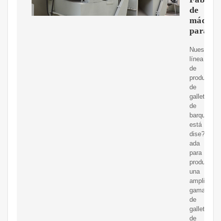
de
máquin
para
Nuestra
línea
de
producción
de
galletas
de
barquillo
está
dise?
ada
para
producir
una
amplia
gama
de
galletas
de