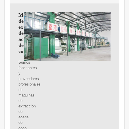
Máquina
de
extracción
de
aceite
de
coco
Somos
fabricantes
y
proveedores
profesionales
de
máquinas
de
extracción
de
aceite
de
coco