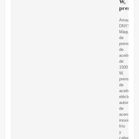
W,
prensa
Amazon.c
DNYSYSJ
Máquina
de
prensa
de
aceite
de
1500
W,
prensador
de
aceite
eléctrico
automático
de
acero
inoxidable
frío
y
caliente,