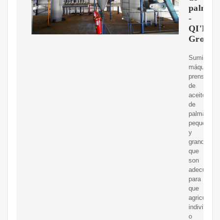
palma
-
QI'E
Group
Suministr
máquinas
prensador
de
aceite
de
palma
pequeñas
y
grandes,
que
son
adecuadas
para
que
agricultore
individuale
o