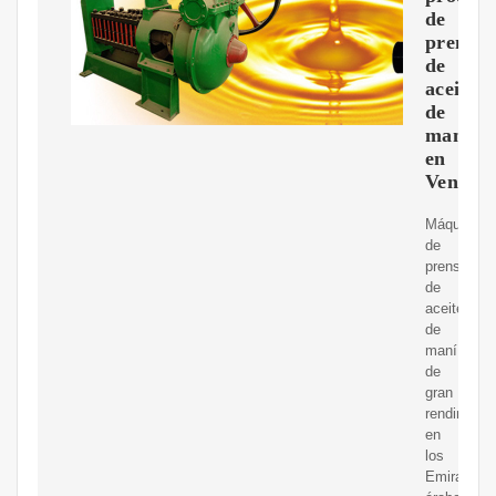
de
prensa
de
aceite
de
maní
en
Venezue
Máquina
de
prensado
de
aceite
de
maní
de
gran
rendimient
en
los
Emiratos