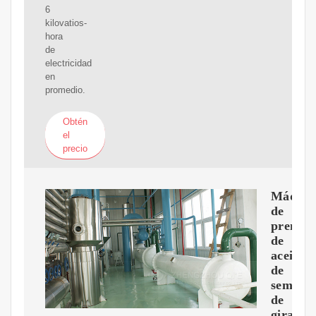
6
kilovatios-
hora
de
electricidad
en
promedio.
Obtén
el
precio
Máquin
de
prensa
de
aceite
de
semilla
de
girasol