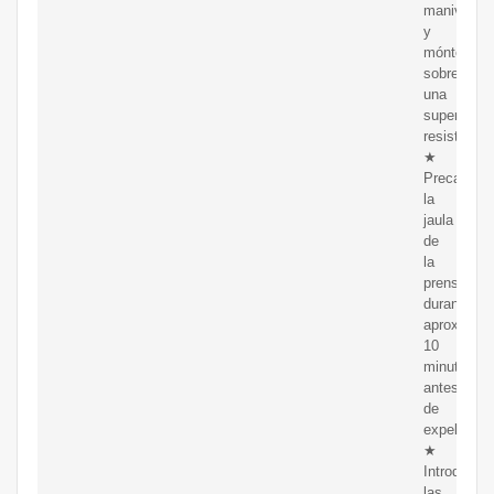
manivela
y
móntela
sobre
una
superficie
resistente.
★
Precalient
la
jaula
de
la
prensa
durante
aproximad
10
minutos
antes
de
expeler.
★
Introduzca
las