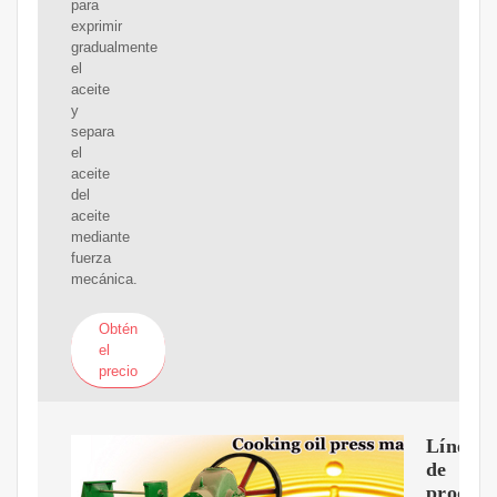
para
exprimir
gradualmente
el
aceite
y
separa
el
aceite
del
aceite
mediante
fuerza
mecánica.
Obtén
el
precio
Línea
de
producc