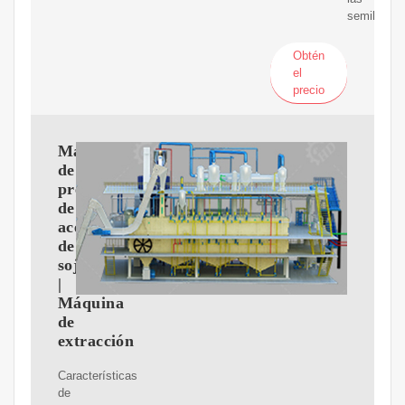
semillas
Obtén
el
precio
Máquina
de
prensa
de
aceite
de
soja
|
Máquina
de
extracción
Características
de