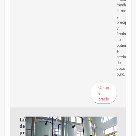
mediante
filtración
y
precipitaci
y
finalmente
se
obtiene
el
aceite
de
coco
puro.
Obtén
el
precio
Línea
de
producción