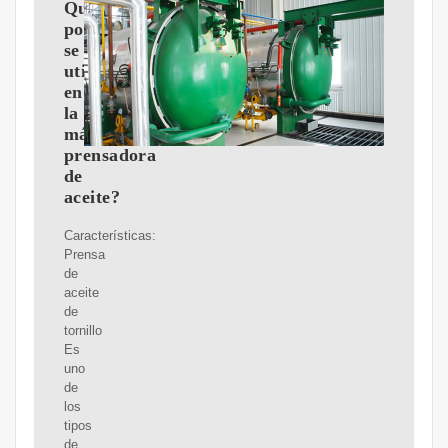
Qué
potencia
se
utiliza
en
la
máquina
prensadora
de
aceite?
Características:
Prensa
de
aceite
de
tornillo
Es
uno
de
los
tipos
de