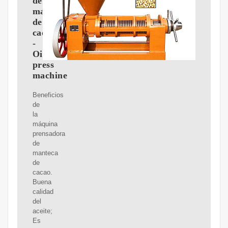
de
manteca
de
cacao
-
Oil
press
machine
Beneficios
de
la
máquina
prensadora
de
manteca
de
cacao.
Buena
calidad
del
aceite;
Es