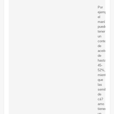
Por
ejemplo,
el
maní
puede
tener
un
contenido
de
aceite
de
hasta
45-
52%,
mientras
que
las
semillas
de
cá?
amo
tienen
un