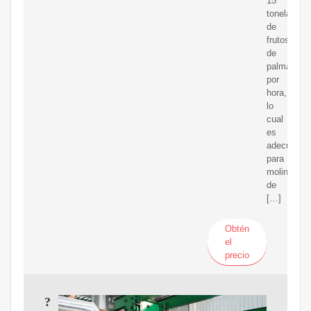
15
toneladas
de
frutos
de
palma
por
hora,
lo
cual
es
adecuado
para
molinos
de
[…]
Obtén
el
precio
?