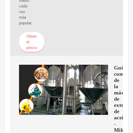
vuelto
cada
vez
más
popular.
Obtén
el
precio
Guía
comple
de
la
máquin
de
extracc
de
aceite
-
Mikim