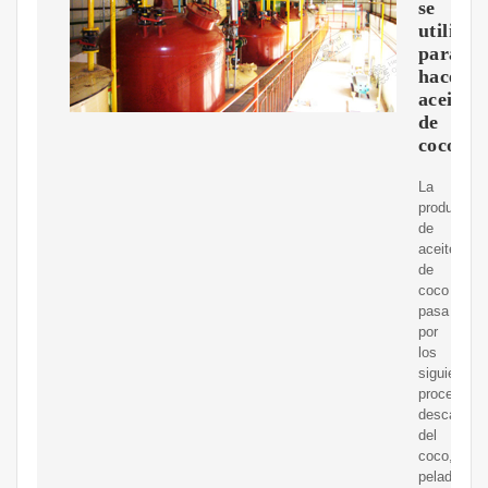
se
utiliza
para
hacer
aceite
de
coco?
La
producción
de
aceite
de
coco
pasa
por
los
siguientes
procedimie
descascar
del
coco,
pelado,