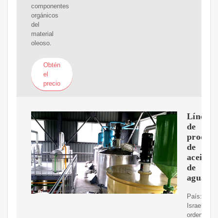
componentes
orgánicos
del
material
oleoso.
Obtén
el
precio
Línea
de
producc
de
aceite
de
aguacat
País:
Israel.
ordene