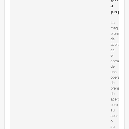
a
pequeñ
La
máquina
prensadora
de
aceite
es
el
corazón
de
una
operación
de
prensado
de
aceite,
pero
su
apariencia
o
su