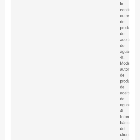
la
cantidad:L
automática
de
producción
de
aceite
de
aguacate
4t.
Modelo:Lí
automática
de
producción
de
aceite
de
aguacate
4t
Informació
básica
del
cliente:Est