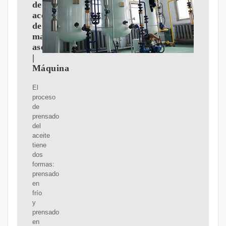
de
aceite
de
maní
asequible
|
Máquina
El
proceso
de
prensado
del
aceite
tiene
dos
formas:
prensado
en
frío
y
prensado
en