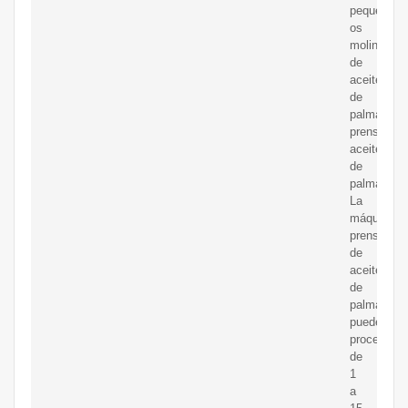
peque?
os
molinos
de
aceite
de
palma
prensen
aceite
de
palma.
La
máquina
prensadora
de
aceite
de
palma
puede
procesar
de
1
a