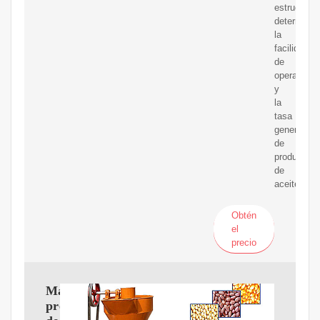
estructura
determinar
la
facilidad
de
operación
y
la
tasa
general
de
producción
de
aceite.
Obtén
el
precio
Máquina
prensadora