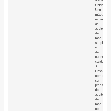
árabes
Unidos.
Una
máquina
expendedo
de
aceite
de
maní
simple
y
de
buena
calidad
★
Ensamble
correctame
su
prensa
de
aceite
de
maní
con