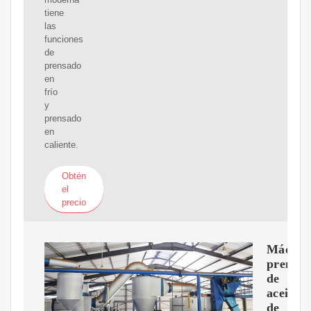
tiene
las
funciones
de
prensado
en
frío
y
prensado
en
caliente.
Obtén
el
precio
Máquin
prensa
de
aceite
de