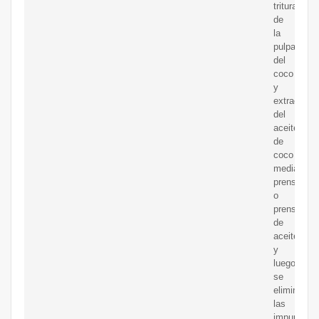
triturado
de
la
pulpa
del
coco
y
extracción
del
aceite
de
coco
mediante
prensa
o
prensa
de
aceite,
y
luego
se
eliminan
las
impurezas