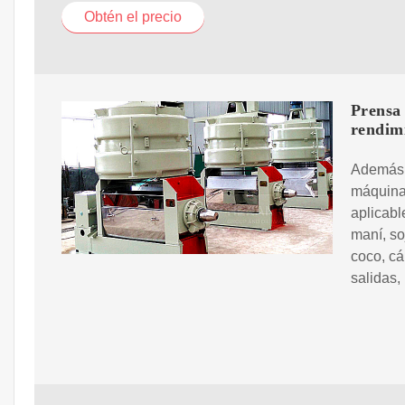
Obtén el precio
Prensa 
rendim
Además d
máquina 
aplicabl
maní, so
coco, cá
salidas,