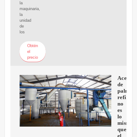
la
maquinaria,
la
unidad
de
los
Obtén
el
precio
Aceite
de
palma
refinad
no
es
lo
mismo
que
el