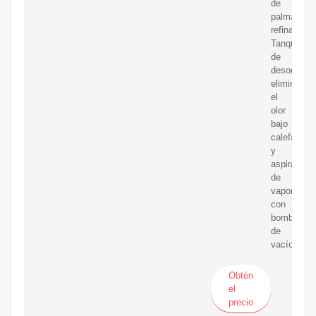
de
palma
refinado.
Tanque
de
desodoriza
elimina
el
olor
bajo
calefacció
y
aspiración
de
vapor
con
bomba
de
vacío.
Obtén
el
precio