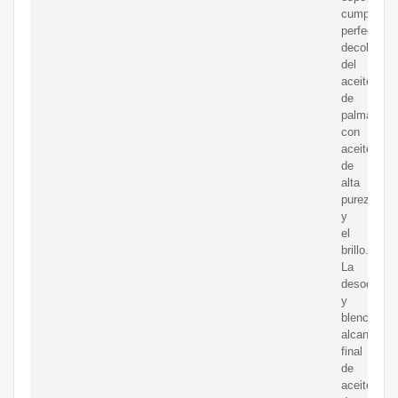
cumpla
perfecta
decoloraci
del
aceite
de
palma
con
aceite
de
alta
pureza
y
el
brillo.
La
desodoriza
y
blenching
alcanza
final
de
aceite