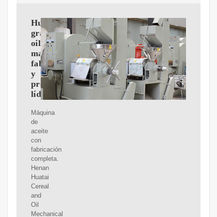
Huatai
granary
oil
machinery-
fabricante
y
proveedor
líder
Máquina
de
aceite
con
fabricación
completa.
Henan
Huatai
Cereal
and
Oil
Mechanical