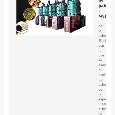
palma
-
Wikiwa
de
la
palma
Elaeis
con
la
que
se
elabora
el
aceite..
La
palma
de
la
especie
Elaeis
guineensis
es