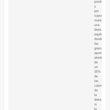
posibles
y
por
supuesto
mantener
una
dieta
equilibrada
donde
las
grasas
aporten
alrededor
de
un
35%
de
las
calorías
de
la
dieta,
si
la