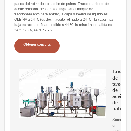
pasos del refinado del aceite de palma. Fraccionamiento de
aceite refinado: después de ingresar al tanque de
fraccionamiento para enfriar, la capa superior de líquido es
OLEÍNA a 24 ℃ (es decir, aceite refinado a 24 ℃), la capa más
baja es aceite refinado sólido a 44 ℃, la relación de salida es
24 ℃: 75%, 44 ℃ : 25%
Obtener consulta
Línea
de
producc
de
aceite
de
palma
Somos
un
fabricante