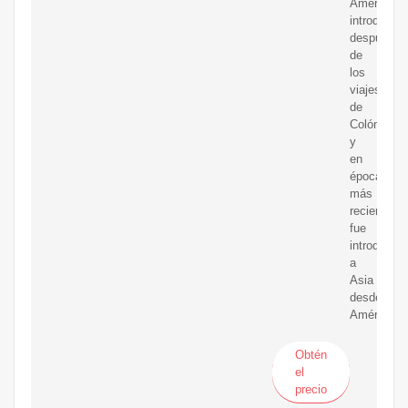
América,
introducida
después
de
los
viajes
de
Colón,
y
en
épocas
más
recientes
fue
introducida
a
Asia
desde
América.
Obtén
el
precio