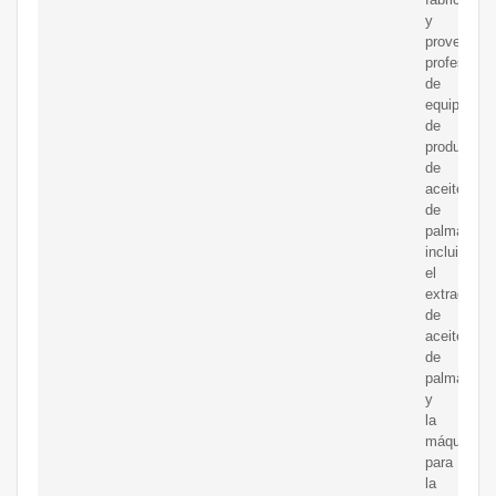
y
proveedor
profesional
de
equipos
de
producción
de
aceite
de
palma,
incluido
el
extractor
de
aceite
de
palma
y
la
máquina
para
la