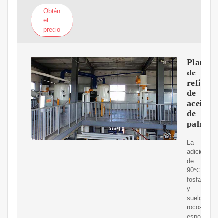
Obtén
el
precio
Planta
de
refinac
de
aceite
de
palma
La
adición
de
90℃
fosfato
y
suelo
rocoso
especial