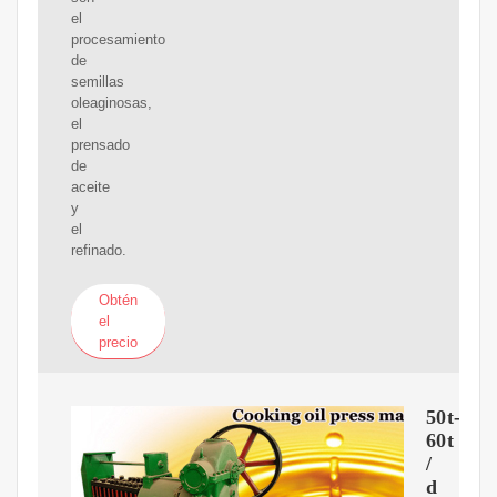
el
procesamiento
de
semillas
oleaginosas,
el
prensado
de
aceite
y
el
refinado.
Obtén
el
precio
50t-
60t
/
d