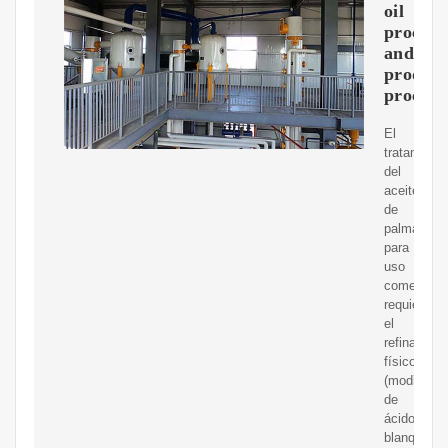
oil
process
and
product
process
El
tratamient
del
aceite
de
palma
para
uso
comercial
requiere
el
refinado
físico
(modificac
de
ácidos,
blanqueam