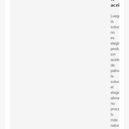
aceite
Luego
la
solución
no
es
elegir
productos
sin
aceite
de
palma,
la
solución
el
elegir
alimentos
no
procesado
lo
más
naturales