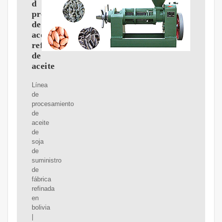
d
procesamiento
de
aceite
refinado
de
aceite
Línea
de
procesamiento
de
aceite
de
soja
de
suministro
de
fábrica
refinada
en
bolivia
|