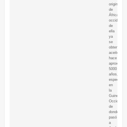
originaria
de
África
occidental,
de
ella
ya
se
obtenía
aceite
hace
aproximad
5000
años,
especialm
en
la
Guinea
Occidental
de
donde
pasó
a