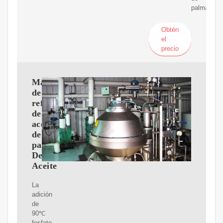
palma.
Obtén
el
precio
Máquina
de
refinación
de
aceite
de
palma_Prensa
De
Aceite
La
adición
de
90℃
fosfato