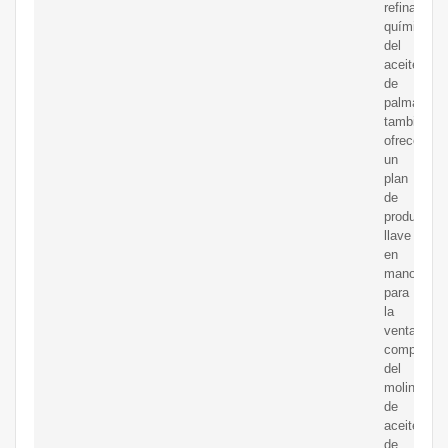
refinación
química
del
aceite
de
palma,
también
ofrecemos
un
plan
de
producción
llave
en
mano
para
la
venta
completa
del
molino
de
aceite
de