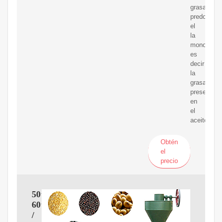
grasa
predomina
el
la
monoinsatu
es
decir
la
grasa
presente
en
el
aceite
Obtén
el
precio
50t-
60t
/