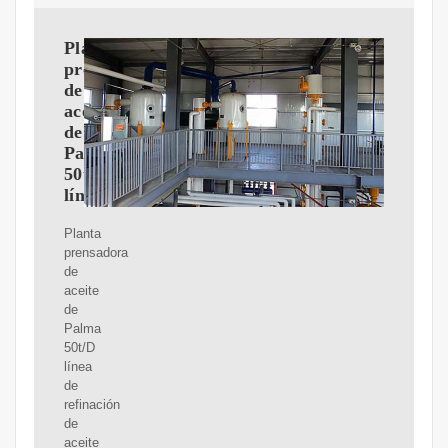
Planta
prensadora
de
aceite
de
Palma
50t/D
línea
Planta
prensadora
de
aceite
de
Palma
50t/D
línea
de
refinación
de
aceite