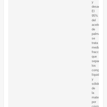
y
desacidific
El
95%
del
aceite
de
palma
se
trata
mediante
fraccionam
que
separa
los
component
líquidos
y
sólidos
de
la
materia
por
cristalizaci