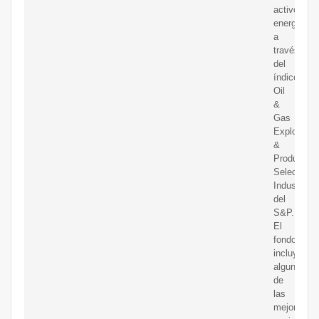
activos
energético
a
través
del
índice
Oil
&
Gas
Exploratio
&
Production
Select
Industry
del
S&P.
El
fondo
incluye
algunas
de
las
mejores