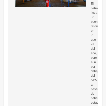
El
petróleo
lleva
un
buen
retorno
en
lo
que
va
del
año,
pero
aún
por
debajo
del
SP500
a
pesar
de
haber
estado