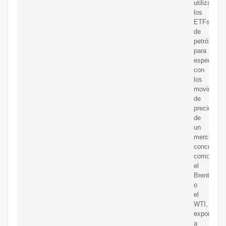
utilizar
los
ETFs
de
petróleo
para
especular
con
los
movimient
de
precios
de
un
mercado
concreto,
como
el
Brent
o
el
WTI,
exponerse
a