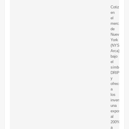
Cotiza
en
el
mercado
de
Nueva
York
(NYSE
Arca)
bajo
el
símbolo
DRIP
y
ofrece
a
los
inversores
una
exposición
al
200%
a