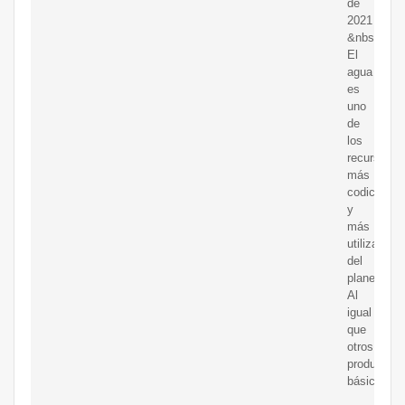
de
2021
&nbsp;
El
agua
es
uno
de
los
recursos
más
codiciados
y
más
utilizados
del
planeta.
Al
igual
que
otros
productos
básicos,