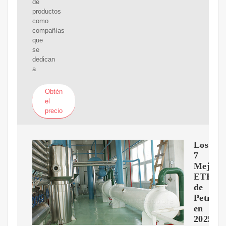
de
productos
como
compañías
que
se
dedican
a
Obtén
el
precio
Los
7
Mejore
ETF
de
Petróle
en
2025