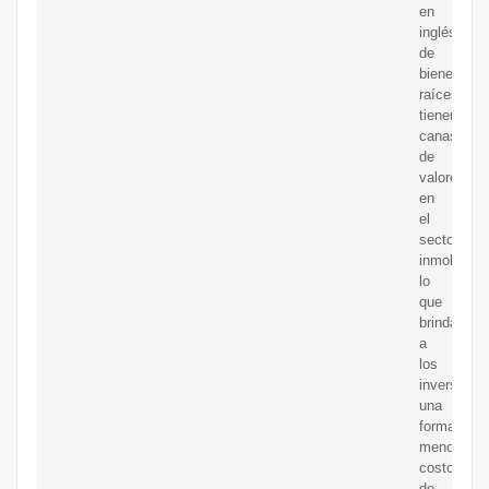
en
inglés)
de
bienes
raíces
tienen
canastas
de
valores
en
el
sector
inmobiliario
lo
que
brinda
a
los
inversores
una
forma
menos
costosa
de