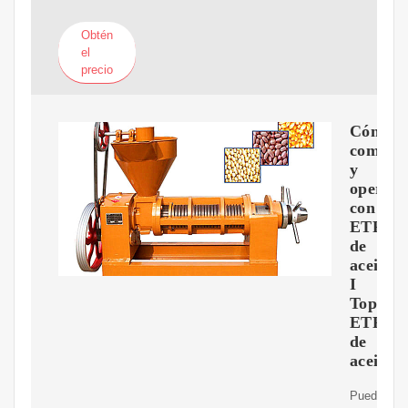
Obtén
el
precio
Cómo
compra
y
operar
con
ETFs
de
aceite
I
Top
ETFs
de
aceite
Puedes