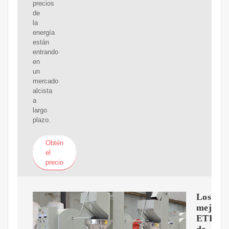
precios
de
la
energía
están
entrando
en
un
mercado
alcista
a
largo
plazo.
Obtén
el
precio
Los
mejore
ETF
de