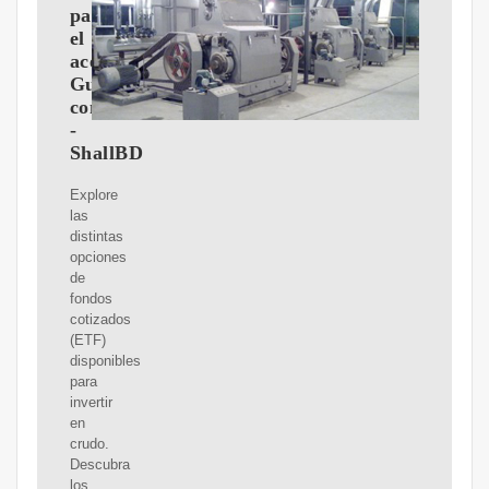
para
el
aceite:
Guía
completa
-
ShallBD
Explore
las
distintas
opciones
de
fondos
cotizados
(ETF)
disponibles
para
invertir
en
crudo.
Descubra
los