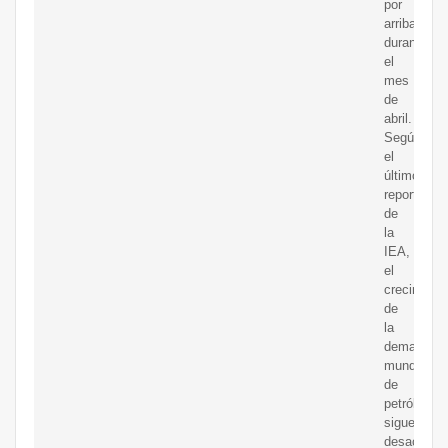
por
arriba
durante
el
mes
de
abril.
Según
el
último
reporte
de
la
IEA,
el
crecimient
de
la
demanda
mundial
de
petróleo
sigue
desacelerá