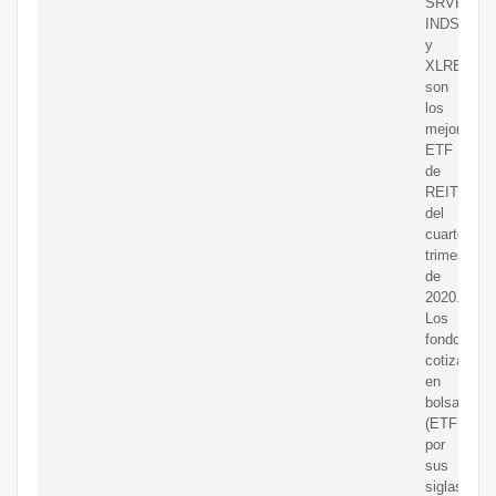
SRVR,
INDS
y
XLRE
son
los
mejores
ETF
de
REIT
del
cuarto
trimestre
de
2020.
Los
fondos
cotizados
en
bolsa
(ETF
por
sus
siglas