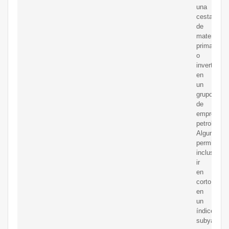
una
cesta
de
materias
primas
o
invertir
en
un
grupo
de
empresas
petroleras.
Algunos
permiten
incluso
ir
en
corto
en
un
índice
subyacent