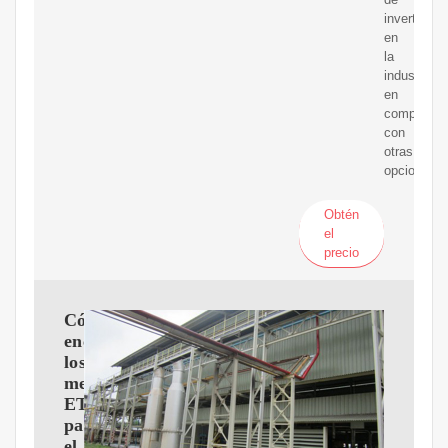
invertir
en
la
industria
en
comparaci
con
otras
opciones.
Obtén
el
precio
Cómo
encontrar
los
mejores
ETF
para
el