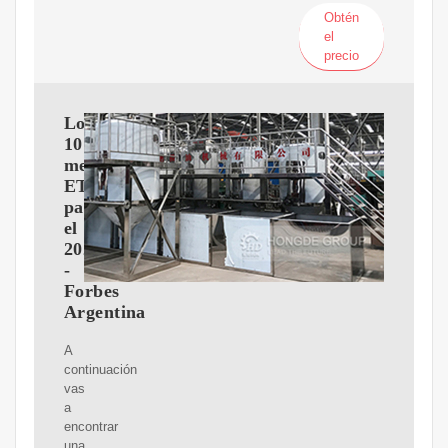
Obtén
el
precio
Los
10
mejores
ETF
para
el
2024
-
Forbes
Argentina
A
continuación
vas
a
encontrar
una