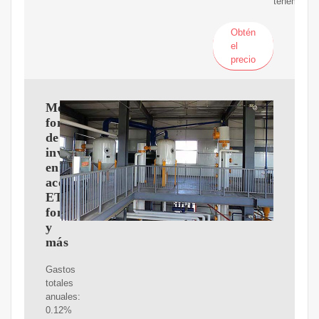
tenemos
Obtén
el
precio
Mejores
fondos
de
inversión
en
aceite:
ETF,
fondos
y
más
Gastos
totales
anuales:
0.12%