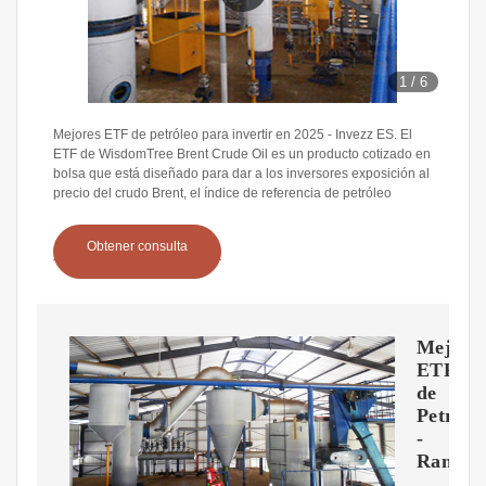
1
/
6
Mejores ETF de petróleo para invertir en 2025 - Invezz ES. El
ETF de WisdomTree Brent Crude Oil es un producto cotizado en
bolsa que está diseñado para dar a los inversores exposición al
precio del crudo Brent, el índice de referencia de petróleo
Obtener consulta
Mejore
ETFs
de
Petróle
-
Rankia