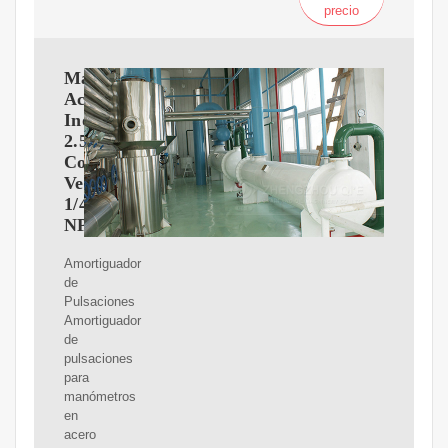
precio
Manómetro
Acero
Inoxidable
2.5"
Conexión
Vertical
1/4"
NPT
Amortiguador
de
Pulsaciones
Amortiguador
de
pulsaciones
para
manómetros
en
acero