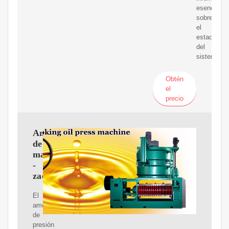
esencial
sobre
el
estado
del
sistema…
Obtén
el
precio
Amortiguador
de
manómetro
-
zaes.es
El
amortiguador
de
presión