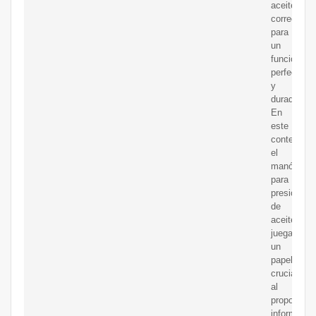
aceite
correcta
para
un
funcionami
perfecto
y
duradero.
En
este
contexto,
el
manómetr
para
presión
de
aceite
juega
un
papel
crucial
al
proporcion
informació