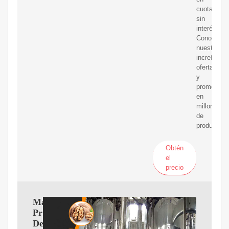
cuotas
sin
interés!
Conozca
nuestras
increíbles
ofertas
y
promocion
en
millones
de
productos.
Obtén
el
precio
Manometros
Presion
De