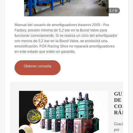
1
/
6
Manual del usuario de amortiguadores traseros 2005 - Fox
Factory. presión mínima de 5,2 bar en la Boost Valve para
funcionar correctamente. Si se realiza un ciclo del amortiguador
con menos de 5,2 bar en la Boost Valve, se producirá una
emulsificación. FOX Racing Shox no reparará amortiguadores
en este estado que estén en garantía.
Obtener consulta
GUÍA
DE
CONSU
RÁPID
Gracias
por