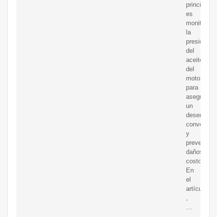
principal
es
monitorear
la
presión
del
aceite
del
motor
para
asegurar
un
desempeñ
convenient
y
prevenir
daños
costosos.
En
el
artículo
,
…