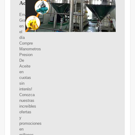
Aceite
Envíos
Gratis
en
el
día
Compre
Manometros
Presion
De
Aceite
en
cuotas
sin
interés!
Conozca
nuestras
increíbles
ofertas
y
promociones
en
millones