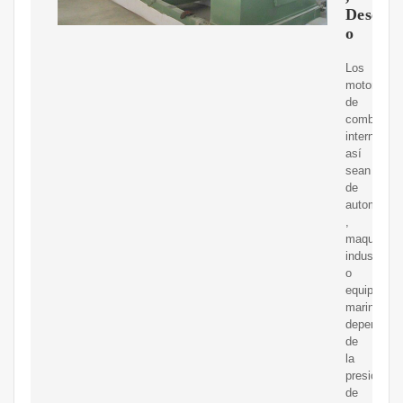
Desemp
o
Los
motores
de
combustió
interna,
así
sean
de
automóvile
,
maquinaria
industrial
o
equipos
marinos,
dependen
de
la
presión
de