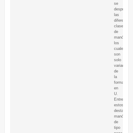
se
desprende,
las
diferentes
clases
de
manómetro
los
cuales
son
solo
variantes
de
la
forma
en
U.
Entre
estos,
destacan:
manómetr
de
tipo