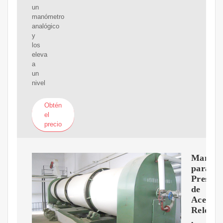
un
manómetro
analógico
y
los
eleva
a
un
nivel
Obtén
el
precio
Manome
para
Presion
de
Aceite:
Relevan
,