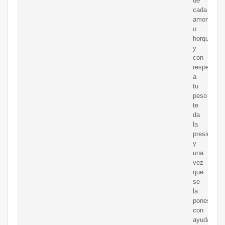
de
cada
amortiguad
o
horquilla
y
con
respecto
a
tu
peso
te
da
la
presión,
y
una
vez
que
se
la
pones
con
ayuda