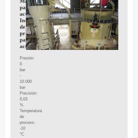
Manómetro
para
aceite,
Indicador
de
presión
para
aceite
Presión:
0
bar
-
10.000
bar
Precisión:
0,03
%
Temperatura
de
proceso:
-10
°C