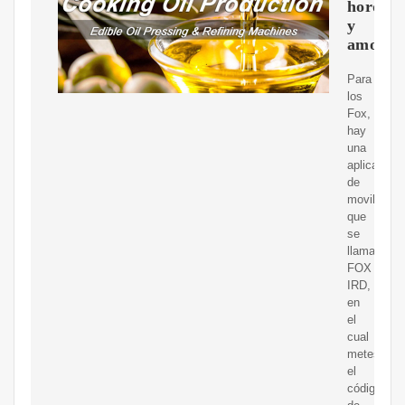
horquil
y
amorti
Para
los
Fox,
hay
una
aplicación
de
movil
que
se
llama
FOX
IRD,
en
el
cual
metes
el
código