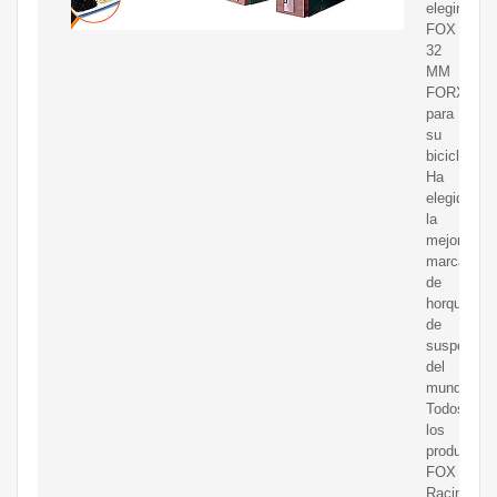
elegir
FOX
32
MM
FORX
para
su
bicicleta.
Ha
elegido
la
mejor
marca
de
horquillas
de
suspensió
del
mundo.
Todos
los
productos
FOX
Racing