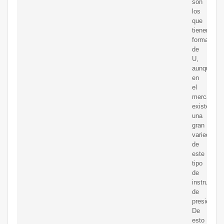
son
los
que
tienen
forma
de
U,
aunque
en
el
mercado
existe
una
gran
variedad
de
este
tipo
de
instrument
de
presión.
De
esto