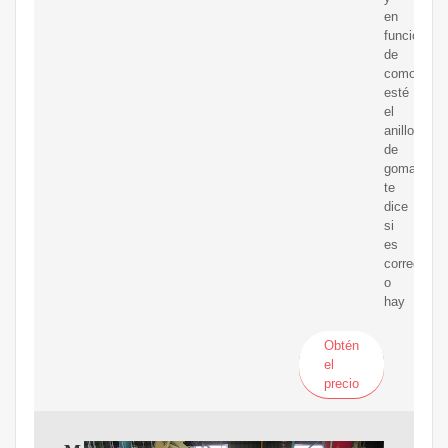
en
función
de
como
esté
el
anillo
de
goma
te
dice
si
es
correcto
o
hay
Obtén
el
precio