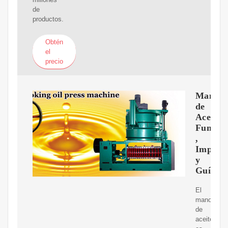
de
productos.
Obtén
el
precio
Manome
de
Aceite:
Funcio
,
Import
y
Guía
El
manometr
de
aceite