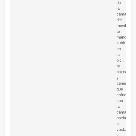
de
la
cámara
del
movil,
te
manda
subir
en
la
bici,
te
bajas
y
tienes
que
enfocar
con
la
cámara
hacia
el
vástago
y