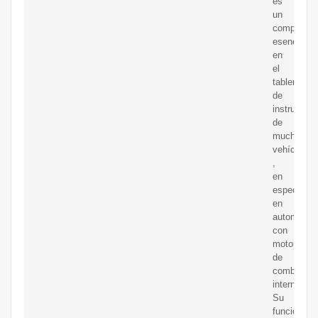
es
un
component
esencial
en
el
tablero
de
instrument
de
muchos
vehículos
,
en
especial
en
automóvile
con
motores
de
combustió
interna.
Su
función