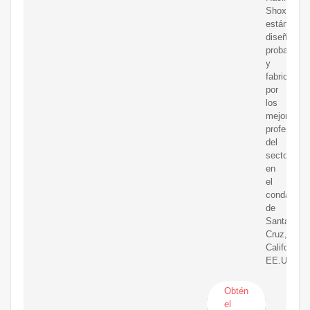
Shox
están
diseñados,
probados
y
fabricados
por
los
mejores
profesiona
del
sector,
en
el
condado
de
Santa
Cruz,
California,
EE.UU.
Obtén
el