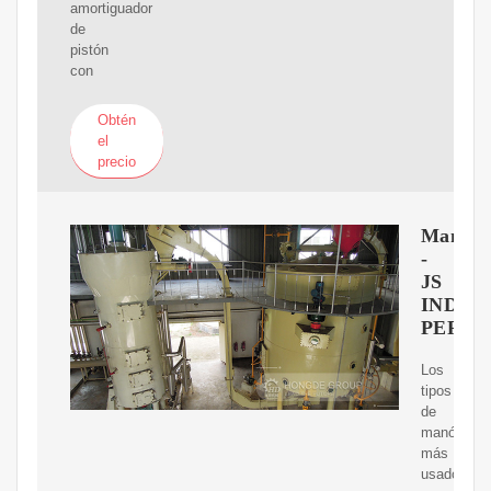
amortiguador
de
pistón
con
Obtén
el
precio
Manóme
-
JS
INDUS
PERÚ
Los
tipos
de
manómetr
más
usados